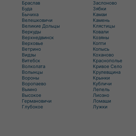
Браслав
Заслоново
Буда
Зябки
Бычиха
Камаи
Велешковичи
Камень
Великие Дольцы
Клястицы
Веркуды
Ковали
Верхнедвинск
Козяны
Верховье
Копти
Ветрино
Копысь
Видзы
Коханово
Витебск
Краснополье
Волколата
Кривое Село
Волынцы
Крулевщина
Вороны
Крынки
Воропаево
Кубличи
Вымно
Лепель
Высокое
Лиозно
Германовичи
Ломаши
Глубокое
Лужки