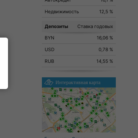
Недвижимость
12,5 %
Депозиты
Ставка годовых
BYN
16,06 %
USD
0,78 %
RUB
14,55 %
Интерактивная карта