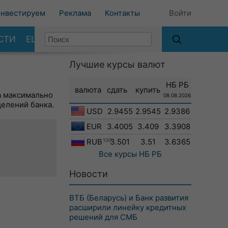
нвестируем
Реклама
Контакты
Войти
СТИ
ЕЩЕ
Лучшие курсы валют
НБ РБ
валюта
сдать
купить
а максимально
08.08.2026
делений банка.
USD
2.9455
2.9545
2.9386
EUR
3.4005
3.409
3.3908
RUB
100
3.501
3.51
3.6365
Все курсы
НБ РБ
Новости
ВТБ (Беларусь) и Банк развития
расширили линейку кредитных
решений для СМБ