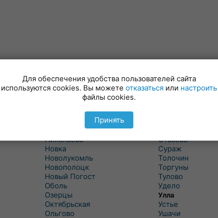
Лынтупы
Селявщина
Ляды
Сенно
Для обеспечения удобства пользователей сайта
Межа
Ситцы
используются cookies. Вы можете
отказаться
или
настроить
Межево
Славени
файлы cookies.
Миоры
Слобода
Мишневичи
Слободка
Принять
Мошканы
Смольяны
Никитиха
Старое Село
Николаево
Стасево
Новка
Сураж
Новолукомль
Толочин
Новополоцк
Торгуны
Новый Погост
Тулово
Оболь
Удело
Озерцы
Улла
Октябрьская
Устье
Ольгово
Ушачи