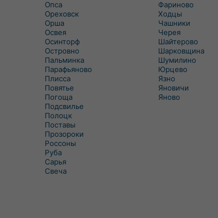
Опса
Фариново
Ореховск
Ходцы
Орша
Чашники
Освея
Черея
Осинторф
Шайтерово
Островно
Шарковщина
Пальминка
Шумилино
Парафьяново
Юрцево
Плисса
Язно
Повятье
Яновичи
Погоща
Яново
Подсвилье
Полоцк
Поставы
Прозороки
Россоны
Руба
Сарья
Свеча