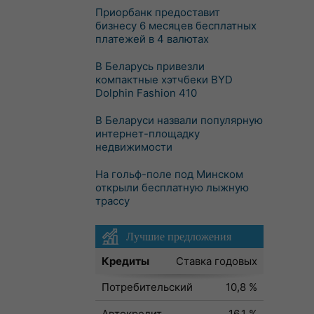
Приорбанк предоставит
бизнесу 6 месяцев бесплатных
платежей в 4 валютах
В Беларусь привезли
компактные хэтчбеки BYD
Dolphin Fashion 410
В Беларуси назвали популярную
интернет-площадку
недвижимости
На гольф-поле под Минском
открыли бесплатную лыжную
трассу
Лучшие предложения
Кредиты
Ставка годовых
Потребительский
10,8 %
Автокредит
16,1 %