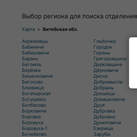
Выбор региона для поиска отделения
Карта
>
Витебская обл.
Ахремовцы
Глыбочка
Бабиничи
Городок
Бабиновичи
Горяны
Барань
Григоровщина
Бегомль
Дерковщина
Берёзки
Дёрновичи
Бешенковичи
Дисна
Бигосово
Добромысли
Близница
Добрынь
Богатырская
Докшицы
Богушевск
Домашковичи
Болбасово
Друя
Борковичи
Дубровка
Боровка
Дубровно
Боровуха
Дуниловичи
Боровуха-1
Езерище
Бочейково
Зарубы