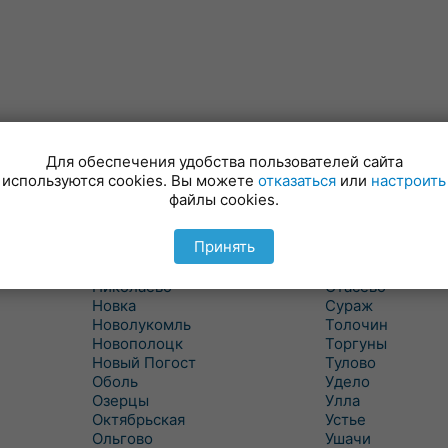
Лынтупы
Селявщина
Ляды
Сенно
Для обеспечения удобства пользователей сайта
Межа
Ситцы
используются cookies. Вы можете
отказаться
или
настроить
Межево
Славени
файлы cookies.
Миоры
Слобода
Мишневичи
Слободка
Принять
Мошканы
Смольяны
Никитиха
Старое Село
Николаево
Стасево
Новка
Сураж
Новолукомль
Толочин
Новополоцк
Торгуны
Новый Погост
Тулово
Оболь
Удело
Озерцы
Улла
Октябрьская
Устье
Ольгово
Ушачи