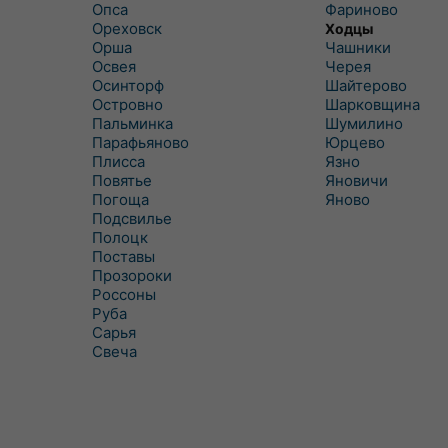
Опса
Фариново
Ореховск
Ходцы
Орша
Чашники
Освея
Черея
Осинторф
Шайтерово
Островно
Шарковщина
Пальминка
Шумилино
Парафьяново
Юрцево
Плисса
Язно
Повятье
Яновичи
Погоща
Яново
Подсвилье
Полоцк
Поставы
Прозороки
Россоны
Руба
Сарья
Свеча