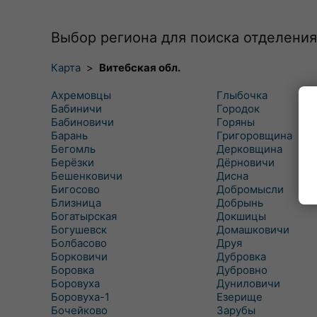
Выбор региона для поиска отделения
Карта
>
Витебская обл.
Ахремовцы
Глыбочка
Бабиничи
Городок
Бабиновичи
Горяны
Барань
Григоровщина
Бегомль
Дерковщина
Берёзки
Дёрновичи
Бешенковичи
Дисна
Бигосово
Добромысли
Близница
Добрынь
Богатырская
Докшицы
Богушевск
Домашковичи
Болбасово
Друя
Борковичи
Дубровка
Боровка
Дубровно
Боровуха
Дуниловичи
Боровуха-1
Езерище
Бочейково
Зарубы