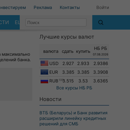
нвестируем
Реклама
Контакты
Войти
СТИ
ЕЩЕ
Лучшие курсы валют
НБ РБ
валюта
сдать
купить
а максимально
07.08.2026
делений банка.
USD
2.927
2.933
2.9386
EUR
3.385
3.385
3.3908
RUB
100
3.515
3.53
3.6365
Все курсы
НБ РБ
Новости
ВТБ (Беларусь) и Банк развития
расширили линейку кредитных
решений для СМБ