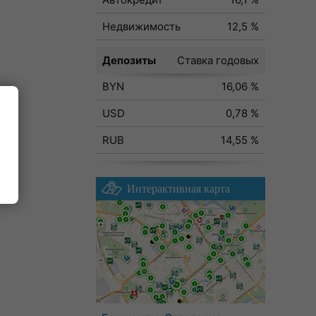
Недвижимость
12,5 %
Депозиты
Ставка годовых
BYN
16,06 %
USD
0,78 %
RUB
14,55 %
Интерактивная карта