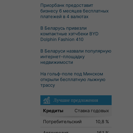
Приорбанк предоставит
бизнесу 6 месяцев бесплатных
платежей в 4 валютах
В Беларусь привезли
компактные хэтчбеки BYD
Dolphin Fashion 410
В Беларуси назвали популярную
интернет-площадку
недвижимости
На гольф-поле под Минском
открыли бесплатную лыжную
трассу
Лучшие предложения
Кредиты
Ставка годовых
Потребительский
10,8 %
Автокредит
16,1 %