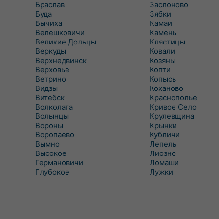
Браслав
Заслоново
Буда
Зябки
Бычиха
Камаи
Велешковичи
Камень
Великие Дольцы
Клястицы
Веркуды
Ковали
Верхнедвинск
Козяны
Верховье
Копти
Ветрино
Копысь
Видзы
Коханово
Витебск
Краснополье
Волколата
Кривое Село
Волынцы
Крулевщина
Вороны
Крынки
Воропаево
Кубличи
Вымно
Лепель
Высокое
Лиозно
Германовичи
Ломаши
Глубокое
Лужки