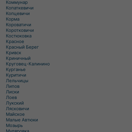
Коммунар
Копаткевичи
Копцевичи
Корма
Короватичи
Коротковичи
Костюковка
Красное
Красный Берег
Кривск
Криничный
Круговец-Калинино
Курганье
Куритичи
Лельчицы
Липов
Лиски
Лоев
Лукский
Лясковичи
Майское
Малые Автюки
Мозырь
Муляровка