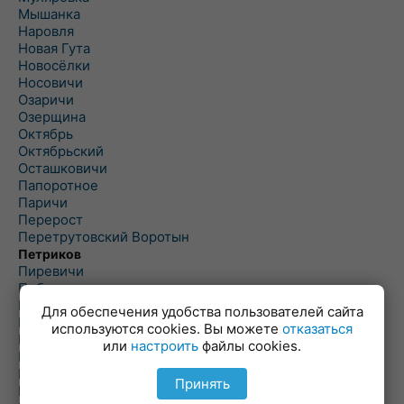
Мышанка
Наровля
Новая Гута
Новосёлки
Носовичи
Озаричи
Озерщина
Октябрь
Октябрьский
Осташковичи
Папоротное
Паричи
Перерост
Перетрутовский Воротын
Петриков
Пиревичи
Поболово
Поколюбичи
Для обеспечения удобства пользователей сайта
Полесье
используются cookies. Вы можете
отказаться
Птичь
или
настроить
файлы cookies.
Речица
Ровенская Слобода
Принять
Рогачев