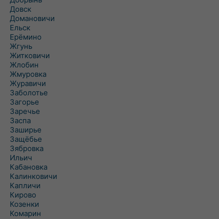
Довск
Домановичи
Ельск
Ерёмино
Жгунь
Житковичи
Жлобин
Жмуровка
Журавичи
Заболотье
Загорье
Заречье
Заспа
Заширье
Защёбье
Зябровка
Ильич
Кабановка
Калинковичи
Капличи
Кирово
Козенки
Комарин