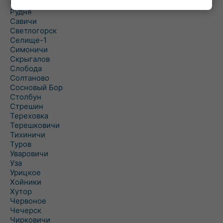
Рогинь
Рудня
Савичи
Светлогорск
Селище-1
Симоничи
Скрыгалов
Слобода
Солтаново
Сосновый Бор
Столбун
Стрешин
Тереховка
Терешковичи
Тихиничи
Туров
Уваровичи
Уза
Урицкое
Хойники
Хутор
Червоное
Чечерск
Чирковичи