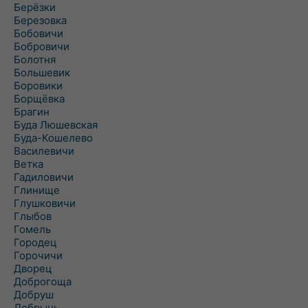
Берёзки
Березовка
Бобовичи
Бобровичи
Болотня
Большевик
Боровики
Борщёвка
Брагин
Буда Люшевская
Буда-Кошелево
Василевичи
Ветка
Гадиловичи
Глинище
Глушковичи
Глыбов
Гомель
Городец
Горочичи
Дворец
Доброгоща
Добруш
Добрынь