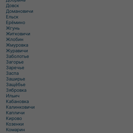
Довск
Домановичи
Ельск
Ерёмино
Жгунь
Житковичи
Жлобин
Жмуровка
Журавичи
Заболотье
Загорье
Заречье
Заспа
Заширье
Защёбье
Зябровка
Ильич
Кабановка
Калинковичи
Капличи
Кирово
Козенки
Комарин