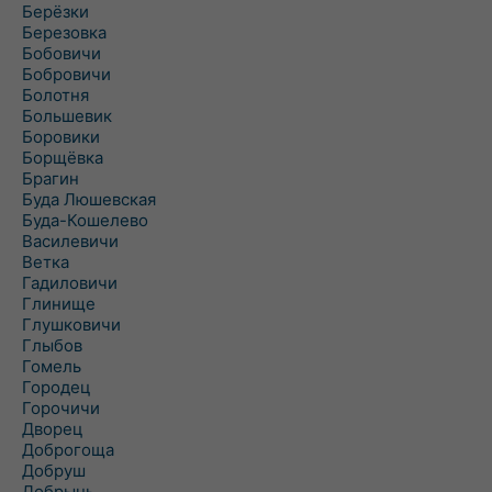
Берёзки
Березовка
Бобовичи
Бобровичи
Болотня
Большевик
Боровики
Борщёвка
Брагин
Буда Люшевская
Буда-Кошелево
Василевичи
Ветка
Гадиловичи
Глинище
Глушковичи
Глыбов
Гомель
Городец
Горочичи
Дворец
Доброгоща
Добруш
Добрынь