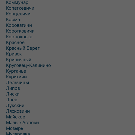
Коммунар
Копаткевичи
Копцевичи
Корма
Короватичи
Коротковичи
Костюковка
Красное
Красный Берег
Кривск
Криничный
Круговец-Калинино
Курганье
Куритичи
Лельчицы
Липов
Лиски
Лоев
Лукский
Лясковичи
Майское
Малые Автюки
Мозырь
Муляровка