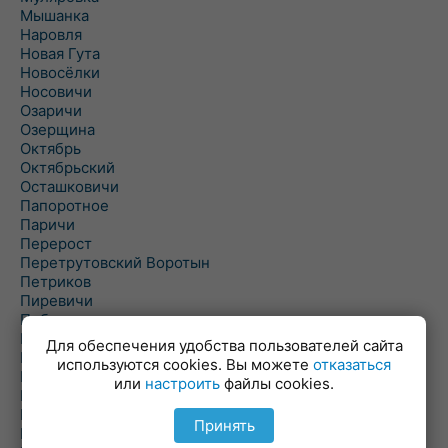
Мышанка
Наровля
Новая Гута
Новосёлки
Носовичи
Озаричи
Озерщина
Октябрь
Октябрьский
Осташковичи
Папоротное
Паричи
Перерост
Перетрутовский Воротын
Петриков
Пиревичи
Поболово
Поколюбичи
Для обеспечения удобства пользователей сайта
Полесье
используются cookies. Вы можете
отказаться
Птичь
или
настроить
файлы cookies.
Речица
Ровенская Слобода
Принять
Рогачев