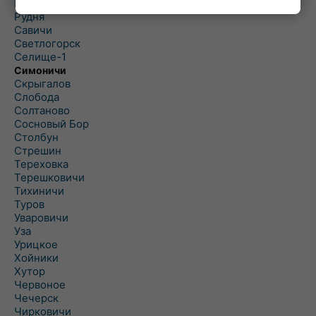
Рогинь
Рудня
Савичи
Светлогорск
Селище-1
Симоничи
Скрыгалов
Слобода
Солтаново
Сосновый Бор
Столбун
Стрешин
Тереховка
Терешковичи
Тихиничи
Туров
Уваровичи
Уза
Урицкое
Хойники
Хутор
Червоное
Чечерск
Чирковичи