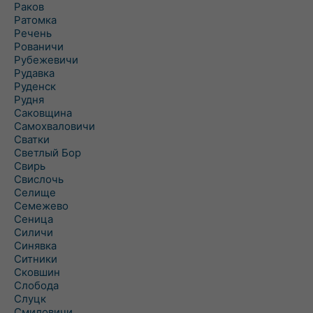
Раков
Ратомка
Речень
Рованичи
Рубежевичи
Рудавка
Руденск
Рудня
Саковщина
Самохваловичи
Сватки
Светлый Бор
Свирь
Свислочь
Селище
Семежево
Сеница
Силичи
Синявка
Ситники
Сковшин
Слобода
Слуцк
Смиловичи