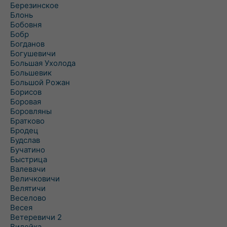
Березинское
Блонь
Бобовня
Бобр
Богданов
Богушевичи
Большая Ухолода
Большевик
Большой Рожан
Борисов
Боровая
Боровляны
Братково
Бродец
Будслав
Бучатино
Быстрица
Валевачи
Величковичи
Велятичи
Веселово
Весея
Ветеревичи 2
Вилейка