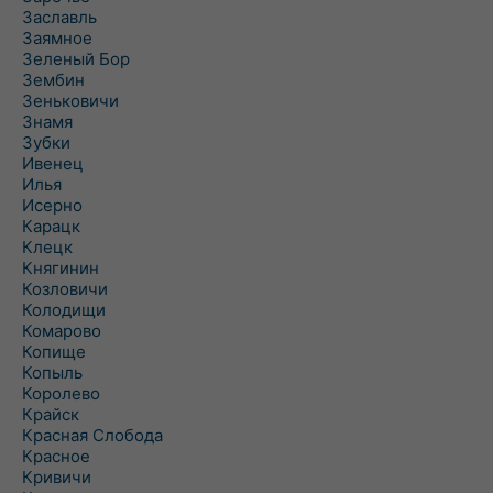
Заславль
Заямное
Зеленый Бор
Зембин
Зеньковичи
Знамя
Зубки
Ивенец
Илья
Исерно
Карацк
Клецк
Княгинин
Козловичи
Колодищи
Комарово
Копище
Копыль
Королево
Крайск
Красная Слобода
Красное
Кривичи