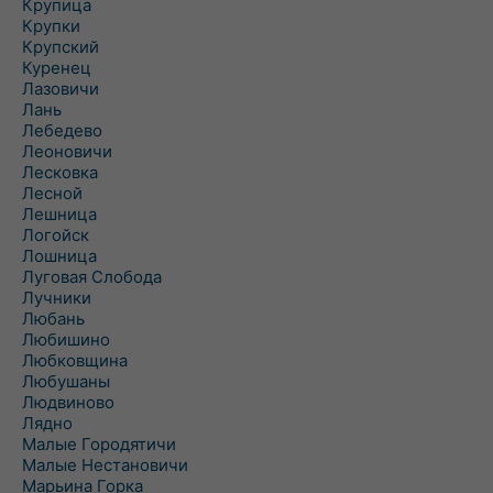
Крупица
Крупки
Крупский
Куренец
Лазовичи
Лань
Лебедево
Леоновичи
Лесковка
Лесной
Лешница
Логойск
Лошница
Луговая Слобода
Лучники
Любань
Любишино
Любковщина
Любушаны
Людвиново
Лядно
Малые Городятичи
Малые Нестановичи
Марьина Горка