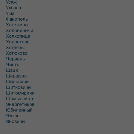
Усяж
Ухвала
Уша
Фаниполь
Хатежино
Холопеничи
Холхолица
Хоростово
Хотляны
Хотюхово
Червень
Чисть
Шацк
Шершуны
Шиловичи
Щитковичи
Щитомиричи
Щомыслица
Энергетиков
Юбилейный
Языль
Яновичи