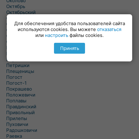
Околово
Октябрь
Октябрьский
Олехновичи
Для обеспечения удобства пользователей сайта
Омговичи
используются cookies. Вы можете
отказаться
Оношки
или
настроить
файлы cookies.
Осовец
Острошицкий Городок
Пасека
Принять
Пастовичи
Першаи
Петришки
Плещеницы
Погост
Погост-1
Покрашево
Положевичи
Поплавы
Правдинский
Привольный
Прилепы
Пуховичи
Радошковичи
Раевка