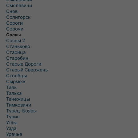
Смолевичи
Снов
Солигорск
Сороги
Сорочи
Сосны
Сосны 2
Станьково
Старица
Старобин
Старые Дороги
Старый Свержень
Столбцы
Сырмеж
Таль
Талька
Танежицы
Тимковичи
Турец-Бояры
Турин
Углы
Узда
Уречье