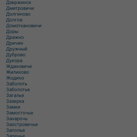
Дзержинск
Дмитровичи
Долгиново
Долгое
Домоткановичи
Доры
Дражно
Дричин
Дружный
Дуброво
Дукора
Ждановичи
Жилихово
Жодино
Заболоть
Заболотье
Загалье
Зазерка
Замки
Замосточье
Занарочь
Заостровечье
Заполье
Заречье