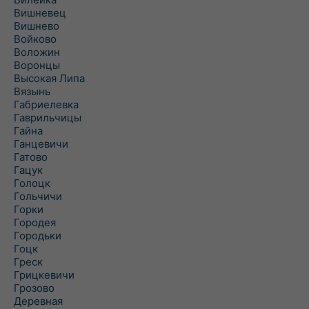
Вишневец
Вишнево
Войково
Воложин
Воронцы
Высокая Липа
Вязынь
Габриелевка
Гаврильчицы
Гайна
Ганцевичи
Гатово
Гацук
Голоцк
Гольчичи
Горки
Городея
Городьки
Гоцк
Греск
Грицкевичи
Грозово
Деревная