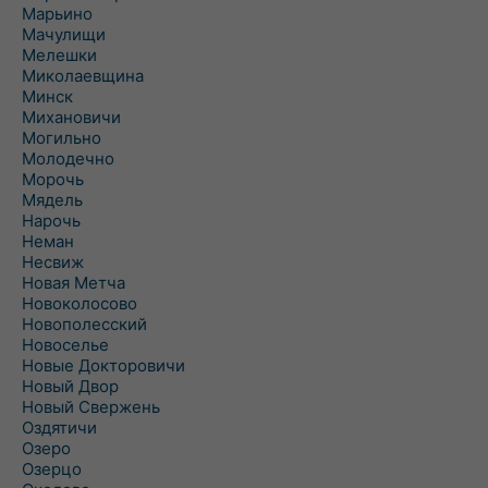
Марьино
Мачулищи
Мелешки
Миколаевщина
Минск
Михановичи
Могильно
Молодечно
Морочь
Мядель
Нарочь
Неман
Несвиж
Новая Метча
Новоколосово
Новополесский
Новоселье
Новые Докторовичи
Новый Двор
Новый Свержень
Оздятичи
Озеро
Озерцо