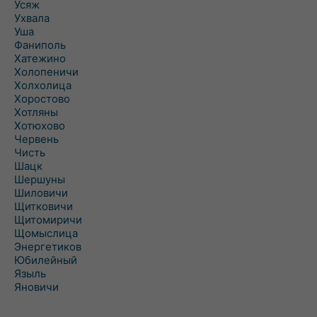
Усяж
Ухвала
Уша
Фаниполь
Хатежино
Холопеничи
Холхолица
Хоростово
Хотляны
Хотюхово
Червень
Чисть
Шацк
Шершуны
Шиловичи
Щитковичи
Щитомиричи
Щомыслица
Энергетиков
Юбилейный
Языль
Яновичи