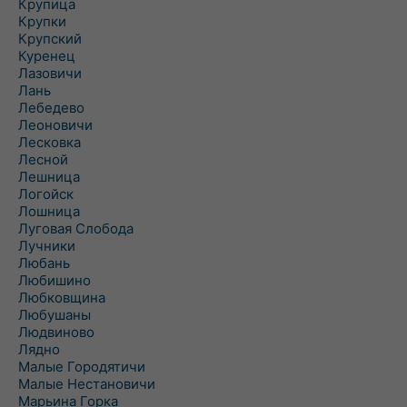
Крупица
Крупки
Крупский
Куренец
Лазовичи
Лань
Лебедево
Леоновичи
Лесковка
Лесной
Лешница
Логойск
Лошница
Луговая Слобода
Лучники
Любань
Любишино
Любковщина
Любушаны
Людвиново
Лядно
Малые Городятичи
Малые Нестановичи
Марьина Горка