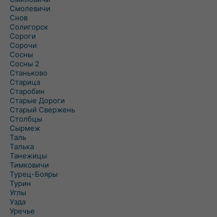
Смолевичи
Снов
Солигорск
Сороги
Сорочи
Сосны
Сосны 2
Станьково
Старица
Старобин
Старые Дороги
Старый Свержень
Столбцы
Сырмеж
Таль
Талька
Танежицы
Тимковичи
Турец-Бояры
Турин
Углы
Узда
Уречье