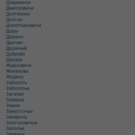
Дзержинск
Дмитровичи
Долгиново
Долгое
Домоткановичи
Доры
Дражно
Дричин
Дружный
Дуброво
Дукора
Ждановичи
Жилихово
Жодино
Заболоть
Заболотье
Загалье
Зазерка
Замки
Замосточье
Занарочь
Заостровечье
Заполье
Заречье