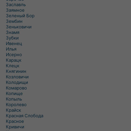
Заславль
Заямное
Зеленый Бор
Зембин
Зеньковичи
Знамя
Зубки
Ивенец
Илья
Исерно
Карацк
Клецк
Княгинин
Козловичи
Колодищи
Комарово
Копище
Копыль
Королево
Крайск
Красная Слобода
Красное
Кривичи