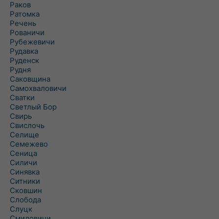
Раков
Ратомка
Речень
Рованичи
Рубежевичи
Рудавка
Руденск
Рудня
Саковщина
Самохваловичи
Сватки
Светлый Бор
Свирь
Свислочь
Селище
Семежево
Сеница
Силичи
Синявка
Ситники
Сковшин
Слобода
Слуцк
Смиловичи