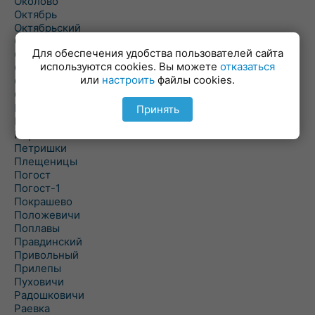
Околово
Октябрь
Октябрьский
Олехновичи
Для обеспечения удобства пользователей сайта
Омговичи
используются cookies. Вы можете
отказаться
Оношки
или
настроить
файлы cookies.
Осовец
Острошицкий Городок
Пасека
Принять
Пастовичи
Першаи
Петришки
Плещеницы
Погост
Погост-1
Покрашево
Положевичи
Поплавы
Правдинский
Привольный
Прилепы
Пуховичи
Радошковичи
Раевка