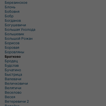
Березинское
Блонь
Бобовня
Бобр
Богданов
Богушевичи
Большая Ухолода
Большевик
Большой Рожан
Борисов
Боровая
Боровляны
Братково
Бродец
Будслав
Бучатино
Быстрица
Валевачи
Величковичи
Велятичи
Веселово
Весея
Ветеревичи 2
Вилейка