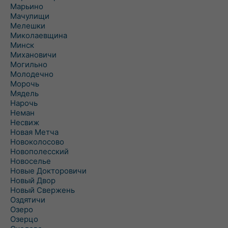
Марьино
Мачулищи
Мелешки
Миколаевщина
Минск
Михановичи
Могильно
Молодечно
Морочь
Мядель
Нарочь
Неман
Несвиж
Новая Метча
Новоколосово
Новополесский
Новоселье
Новые Докторовичи
Новый Двор
Новый Свержень
Оздятичи
Озеро
Озерцо