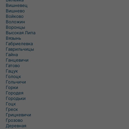
Вишневец
Вишнево
Войково
Воложин
Воронцы
Высокая Липа
Вязынь
Габриелевка
Гаврильчицы
Гайна
Ганцевичи
Гатово
Гацук
Голоцк
Гольчичи
Горки
Городея
Городьки
Гоцк
Греск
Грицкевичи
Грозово
Деревная