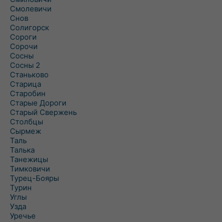
Смолевичи
Снов
Солигорск
Сороги
Сорочи
Сосны
Сосны 2
Станьково
Старица
Старобин
Старые Дороги
Старый Свержень
Столбцы
Сырмеж
Таль
Талька
Танежицы
Тимковичи
Турец-Бояры
Турин
Углы
Узда
Уречье