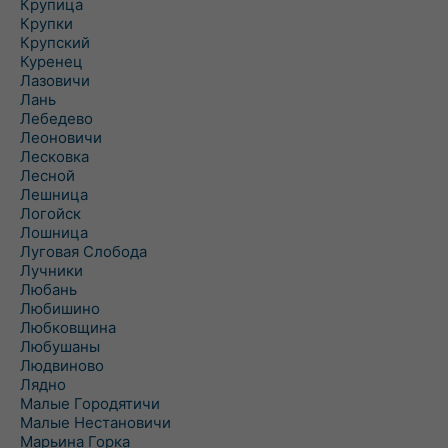
Крупица
Крупки
Крупский
Куренец
Лазовичи
Лань
Лебедево
Леоновичи
Лесковка
Лесной
Лешница
Логойск
Лошница
Луговая Слобода
Лучники
Любань
Любишино
Любковщина
Любушаны
Людвиново
Лядно
Малые Городятичи
Малые Нестановичи
Марьина Горка