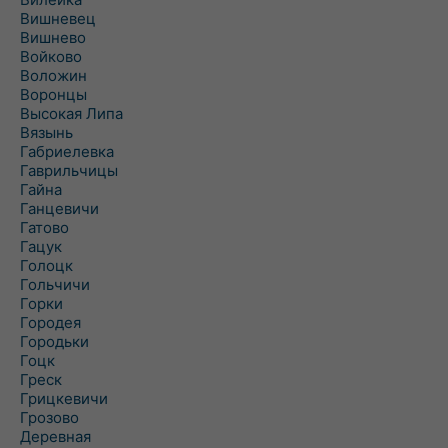
Вишневец
Вишнево
Войково
Воложин
Воронцы
Высокая Липа
Вязынь
Габриелевка
Гаврильчицы
Гайна
Ганцевичи
Гатово
Гацук
Голоцк
Гольчичи
Горки
Городея
Городьки
Гоцк
Греск
Грицкевичи
Грозово
Деревная