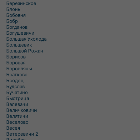
Березинское
Блонь
Бобовня
Бобр
Богданов
Богушевичи
Большая Ухолода
Большевик
Большой Рожан
Борисов
Боровая
Боровляны
Братково
Бродец
Будслав
Бучатино
Быстрица
Валевачи
Величковичи
Велятичи
Веселово
Весея
Ветеревичи 2
Вилейка