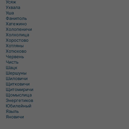
Усяж
Ухвала
Уша
Фаниполь
Хатежино
Холопеничи
Холхолица
Хоростово
Хотляны
Хотюхово
Червень
Чисть
Шацк
Шершуны
Шиловичи
Щитковичи
Щитомиричи
Щомыслица
Энергетиков
Юбилейный
Языль
Яновичи