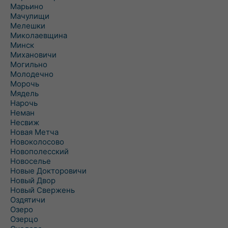
Марьино
Мачулищи
Мелешки
Миколаевщина
Минск
Михановичи
Могильно
Молодечно
Морочь
Мядель
Нарочь
Неман
Несвиж
Новая Метча
Новоколосово
Новополесский
Новоселье
Новые Докторовичи
Новый Двор
Новый Свержень
Оздятичи
Озеро
Озерцо