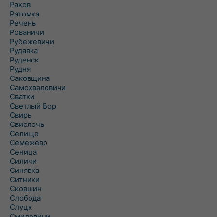
Раков
Ратомка
Речень
Рованичи
Рубежевичи
Рудавка
Руденск
Рудня
Саковщина
Самохваловичи
Сватки
Светлый Бор
Свирь
Свислочь
Селище
Семежево
Сеница
Силичи
Синявка
Ситники
Сковшин
Слобода
Слуцк
Смиловичи