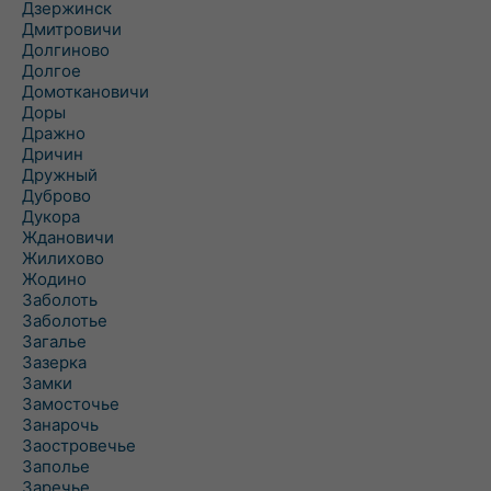
Дзержинск
Дмитровичи
Долгиново
Долгое
Домоткановичи
Доры
Дражно
Дричин
Дружный
Дуброво
Дукора
Ждановичи
Жилихово
Жодино
Заболоть
Заболотье
Загалье
Зазерка
Замки
Замосточье
Занарочь
Заостровечье
Заполье
Заречье