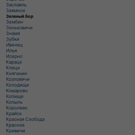
Заславль
Заямное
Зеленый Бор
Зембин
Зеньковичи
Знамя
Зубки
Ивенец
Илья
Исерно
Карацк
Клецк
Княгинин
Козловичи
Колодищи
Комарово
Копище
Копыль
Королево
Крайск
Красная Слобода
Красное
Кривичи