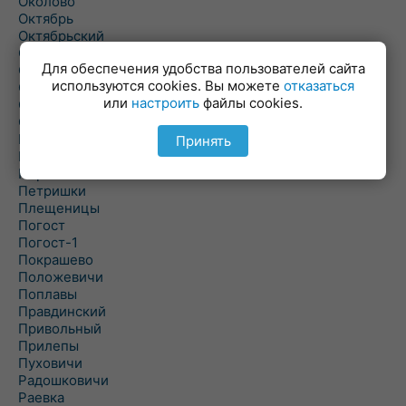
Околово
Октябрь
Октябрьский
Олехновичи
Для обеспечения удобства пользователей сайта
Омговичи
используются cookies. Вы можете
отказаться
Оношки
или
настроить
файлы cookies.
Осовец
Острошицкий Городок
Пасека
Принять
Пастовичи
Першаи
Петришки
Плещеницы
Погост
Погост-1
Покрашево
Положевичи
Поплавы
Правдинский
Привольный
Прилепы
Пуховичи
Радошковичи
Раевка