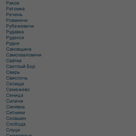
Раков
Ратомка
Речень
Рованичи
Рубежевичи
Рудавка
Руденск
Рудня
Саковщина
Самохваловичи
Сватки
Светлый Бор
Свирь
Свислочь
Селище
Семежево
Сеница
Силичи
Синявка
Ситники
Сковшин
Слобода
Слуцк
Смиловичи