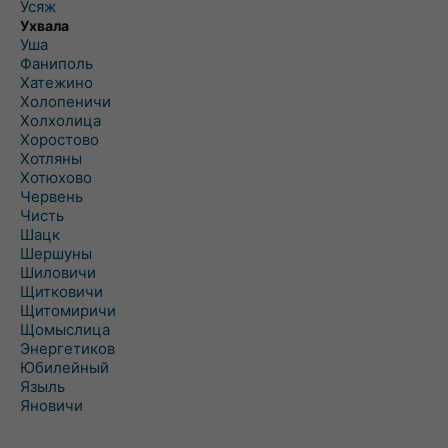
Усяж
Ухвала
Уша
Фаниполь
Хатежино
Холопеничи
Холхолица
Хоростово
Хотляны
Хотюхово
Червень
Чисть
Шацк
Шершуны
Шиловичи
Щитковичи
Щитомиричи
Щомыслица
Энергетиков
Юбилейный
Языль
Яновичи