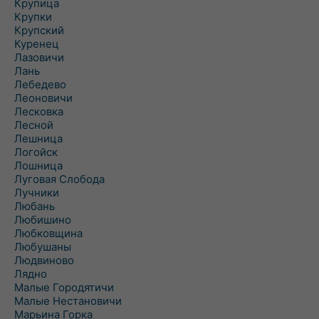
Крупица
Крупки
Крупский
Куренец
Лазовичи
Лань
Лебедево
Леоновичи
Лесковка
Лесной
Лешница
Логойск
Лошница
Луговая Слобода
Лучники
Любань
Любишино
Любковщина
Любушаны
Людвиново
Лядно
Малые Городятичи
Малые Нестановичи
Марьина Горка