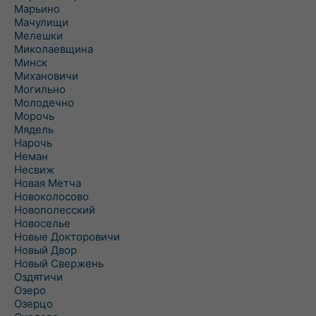
Марьино
Мачулищи
Мелешки
Миколаевщина
Минск
Михановичи
Могильно
Молодечно
Морочь
Мядель
Нарочь
Неман
Несвиж
Новая Метча
Новоколосово
Новополесский
Новоселье
Новые Докторовичи
Новый Двор
Новый Свержень
Оздятичи
Озеро
Озерцо