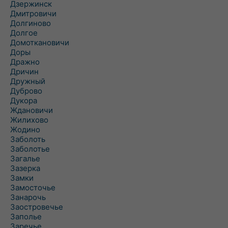
Дзержинск
Дмитровичи
Долгиново
Долгое
Домоткановичи
Доры
Дражно
Дричин
Дружный
Дуброво
Дукора
Ждановичи
Жилихово
Жодино
Заболоть
Заболотье
Загалье
Зазерка
Замки
Замосточье
Занарочь
Заостровечье
Заполье
Заречье