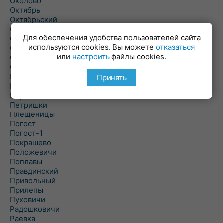
Околово
Октябрь
Октябрьский
Олехновичи
Для обеспечения удобства пользователей сайта
Омговичи
используются cookies. Вы можете
отказаться
Оношки
или
настроить
файлы cookies.
Осовец
Острошицкий Городок
Пасека
Принять
Пастовичи
Першаи
Петришки
Плещеницы
Погост
Погост-1
Покрашево
Положевичи
Поплавы
Правдинский
Привольный
Прилепы
Пуховичи
Радошковичи
Раевка