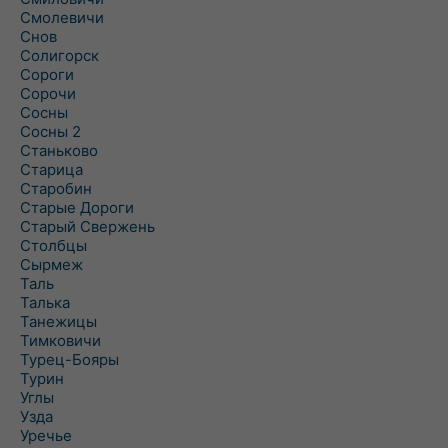
Смолевичи
Снов
Солигорск
Сороги
Сорочи
Сосны
Сосны 2
Станьково
Старица
Старобин
Старые Дороги
Старый Свержень
Столбцы
Сырмеж
Таль
Талька
Танежицы
Тимковичи
Турец-Бояры
Турин
Углы
Узда
Уречье