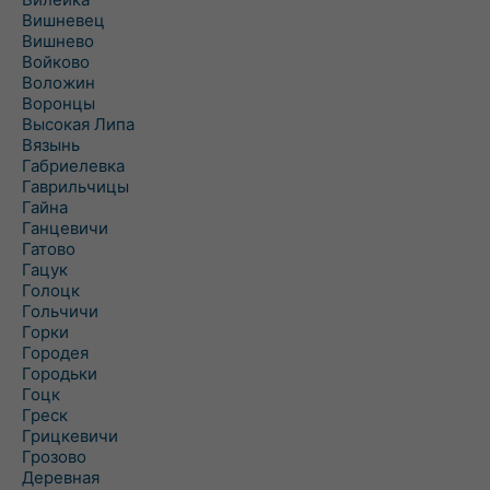
Вишневец
Вишнево
Войково
Воложин
Воронцы
Высокая Липа
Вязынь
Габриелевка
Гаврильчицы
Гайна
Ганцевичи
Гатово
Гацук
Голоцк
Гольчичи
Горки
Городея
Городьки
Гоцк
Греск
Грицкевичи
Грозово
Деревная