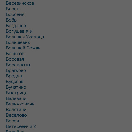
Березинское
Блонь
Бобовня
Бобр
Богданов
Богушевичи
Большая Ухолода
Большевик
Большой Рожан
Борисов
Боровая
Боровляны
Братково
Бродец
Будслав
Бучатино
Быстрица
Валевачи
Величковичи
Велятичи
Веселово
Весея
Ветеревичи 2
Вилейка