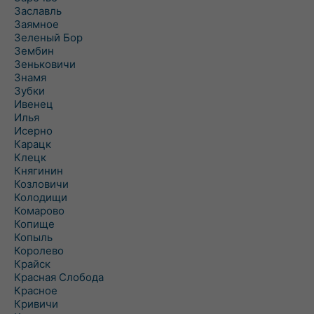
Заславль
Заямное
Зеленый Бор
Зембин
Зеньковичи
Знамя
Зубки
Ивенец
Илья
Исерно
Карацк
Клецк
Княгинин
Козловичи
Колодищи
Комарово
Копище
Копыль
Королево
Крайск
Красная Слобода
Красное
Кривичи