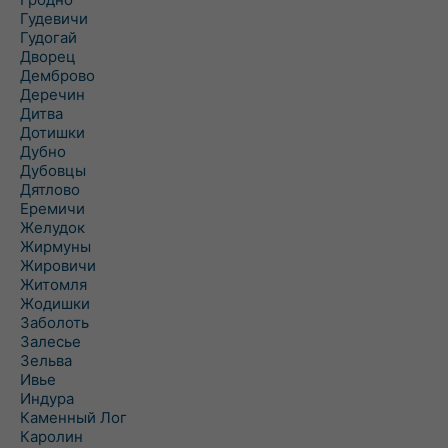
Гудевичи
Гудогай
Дворец
Демброво
Деречин
Дитва
Дотишки
Дубно
Дубовцы
Дятлово
Еремичи
Желудок
Жирмуны
Жировичи
Житомля
Жодишки
Заболоть
Залесье
Зельва
Ивье
Индура
Каменный Лог
Каролин