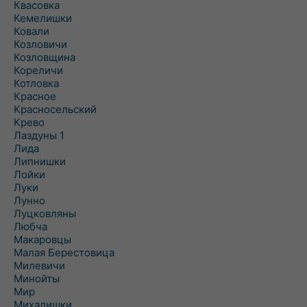
Квасовка
Кемелишки
Ковали
Козловичи
Козловщина
Кореличи
Котловка
Красное
Красносельский
Крево
Лаздуны 1
Лида
Липнишки
Лойки
Луки
Лунно
Луцковляны
Любча
Макаровцы
Малая Берестовица
Милевичи
Минойты
Мир
Михалишки