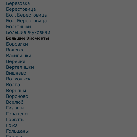
Березовка
Берестовица
Бол. Берестовица
Бол. Берестовица
Больтишки
Большие Жуховичи
Большие Эйсмонты
Боровики
Валевка
Василишки
Верейки
Вертелишки
Вишнево
Волковыск
Волпа
Ворняны
Вороново
Вселюб
Гезгалы
Геранёны
Гервяты
Гожа
Гольшаны
Гродно