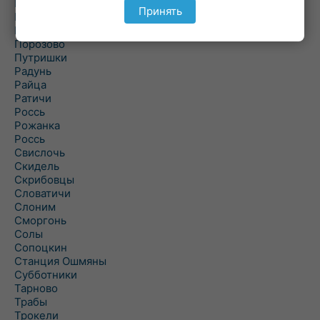
Подольцы
Принять
Подороск
Поречье
Порозово
Путришки
Радунь
Райца
Ратичи
Роcсь
Рожанка
Россь
Свислочь
Скидель
Скрибовцы
Словатичи
Слоним
Сморгонь
Солы
Сопоцкин
Станция Ошмяны
Субботники
Тарново
Трабы
Трокели