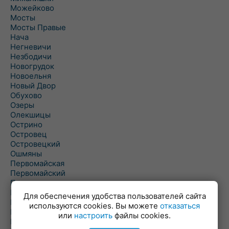
Можейково
Мосты
Мосты Правые
Нача
Негневичи
Незбодичи
Новогрудок
Новоельня
Новый Двор
Обухово
Озеры
Олекшицы
Острино
Островец
Островецкий
Ошмяны
Первомайская
Первомайский
Пески
Петревичи
Для обеспечения удобства пользователей сайта
Погородно
используются cookies. Вы можете
отказаться
Пограничный
или
настроить
файлы cookies.
Подлабенье