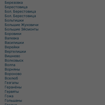
Березовка
Берестовица
Бол. Берестовица
Бол. Берестовица
Больтишки
Большие Жуховичи
Большие Эйсмонты
Боровики
Валевка
Василишки
Верейки
Вертелишки
Вишнево
Волковыск
Волпа
Ворняны
Вороново
Вселюб
Гезгалы
Геранёны
Гервяты
Гожа
Гольшаны
Гродно