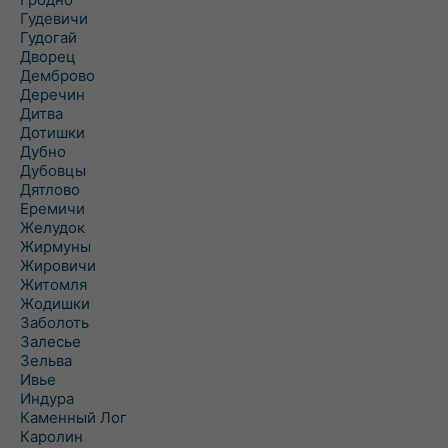
Гудевичи
Гудогай
Дворец
Демброво
Деречин
Дитва
Дотишки
Дубно
Дубовцы
Дятлово
Еремичи
Желудок
Жирмуны
Жировичи
Житомля
Жодишки
Заболоть
Залесье
Зельва
Ивье
Индура
Каменный Лог
Каролин