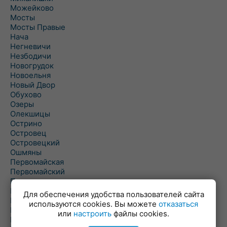
Можейково
Мосты
Мосты Правые
Нача
Негневичи
Незбодичи
Новогрудок
Новоельня
Новый Двор
Обухово
Озеры
Олекшицы
Острино
Островец
Островецкий
Ошмяны
Первомайская
Первомайский
Пески
Петревичи
Для обеспечения удобства пользователей сайта
Погородно
используются cookies. Вы можете
отказаться
Пограничный
или
настроить
файлы cookies.
Подлабенье