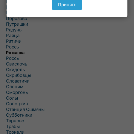
Подольцы
Принять
Подороск
Поречье
Порозово
Путришки
Радунь
Райца
Ратичи
Роcсь
Рожанка
Россь
Свислочь
Скидель
Скрибовцы
Словатичи
Слоним
Сморгонь
Солы
Сопоцкин
Станция Ошмяны
Субботники
Тарново
Трабы
Трокели