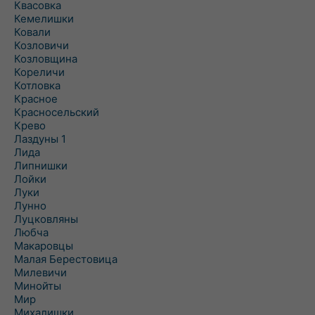
Квасовка
Кемелишки
Ковали
Козловичи
Козловщина
Кореличи
Котловка
Красное
Красносельский
Крево
Лаздуны 1
Лида
Липнишки
Лойки
Луки
Лунно
Луцковляны
Любча
Макаровцы
Малая Берестовица
Милевичи
Минойты
Мир
Михалишки