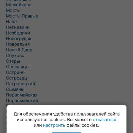
Можейково
Мосты
Мосты Правые
Нача
Негневичи
Незбодичи
Новогрудок
Новоельня
Новый Двор
Обухово
Озеры
Олекшицы
Острино
Островец
Островецкий
Ошмяны
Первомайская
Первомайский
Пески
Петревичи
Для обеспечения удобства пользователей сайта
Погородно
используются cookies. Вы можете
отказаться
Пограничный
или
настроить
файлы cookies.
Подлабенье