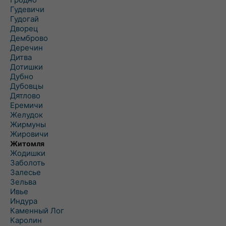
Гудевичи
Гудогай
Дворец
Демброво
Деречин
Дитва
Дотишки
Дубно
Дубовцы
Дятлово
Еремичи
Желудок
Жирмуны
Жировичи
Житомля
Жодишки
Заболоть
Залесье
Зельва
Ивье
Индура
Каменный Лог
Каролин