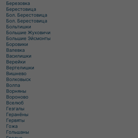
Березовка
Берестовица
Бол. Берестовица
Бол. Берестовица
Больтишки
Большие Жуховичи
Большие Эйсмонты
Боровики
Валевка
Василишки
Верейки
Вертелишки
Вишнево
Волковыск
Волпа
Ворняны
Вороново
Вселюб
Гезгалы
Геранёны
Гервяты
Гожа
Гольшаны
Гродно