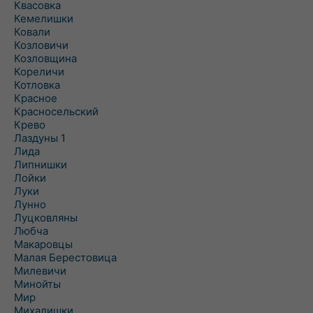
Квасовка
Кемелишки
Ковали
Козловичи
Козловщина
Кореличи
Котловка
Красное
Красносельский
Крево
Лаздуны 1
Лида
Липнишки
Лойки
Луки
Лунно
Луцковляны
Любча
Макаровцы
Малая Берестовица
Милевичи
Минойты
Мир
Михалишки