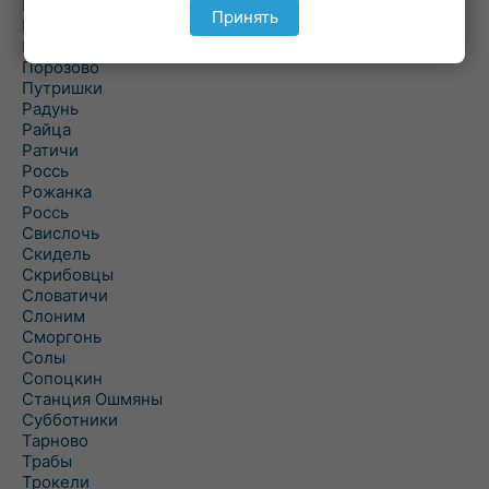
Подольцы
Принять
Подороск
Поречье
Порозово
Путришки
Радунь
Райца
Ратичи
Роcсь
Рожанка
Россь
Свислочь
Скидель
Скрибовцы
Словатичи
Слоним
Сморгонь
Солы
Сопоцкин
Станция Ошмяны
Субботники
Тарново
Трабы
Трокели