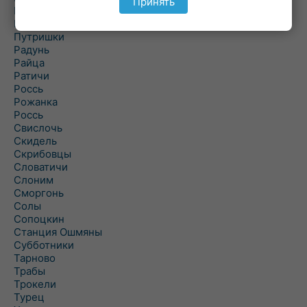
Принять
Поречье
Порозово
Путришки
Радунь
Райца
Ратичи
Роcсь
Рожанка
Россь
Свислочь
Скидель
Скрибовцы
Словатичи
Слоним
Сморгонь
Солы
Сопоцкин
Станция Ошмяны
Субботники
Тарново
Трабы
Трокели
Турец