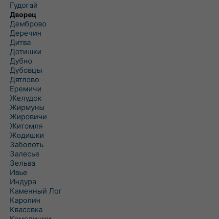
Гудогай
Дворец
Демброво
Деречин
Дитва
Дотишки
Дубно
Дубовцы
Дятлово
Еремичи
Желудок
Жирмуны
Жировичи
Житомля
Жодишки
Заболоть
Залесье
Зельва
Ивье
Индура
Каменный Лог
Каролин
Квасовка
Кемелишки