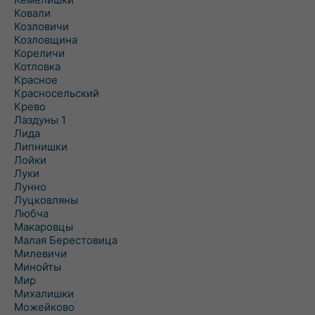
Ковали
Козловичи
Козловщина
Кореличи
Котловка
Красное
Красносельский
Крево
Лаздуны 1
Лида
Липнишки
Лойки
Луки
Лунно
Луцковляны
Любча
Макаровцы
Малая Берестовица
Милевичи
Минойты
Мир
Михалишки
Можейково