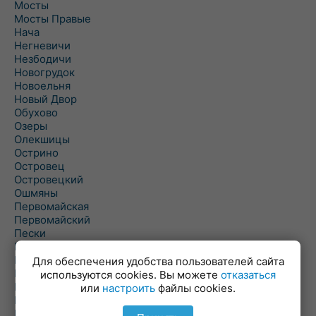
Мосты
Мосты Правые
Нача
Негневичи
Незбодичи
Новогрудок
Новоельня
Новый Двор
Обухово
Озеры
Олекшицы
Острино
Островец
Островецкий
Ошмяны
Первомайская
Первомайский
Пески
Петревичи
Погородно
Для обеспечения удобства пользователей сайта
Пограничный
используются cookies. Вы можете
отказаться
Подлабенье
или
настроить
файлы cookies.
Подольцы
Подороск