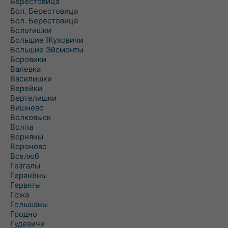
Берестовица
Бол. Берестовица
Бол. Берестовица
Больтишки
Большие Жуховичи
Большие Эйсмонты
Боровики
Валевка
Василишки
Верейки
Вертелишки
Вишнево
Волковыск
Волпа
Ворняны
Вороново
Вселюб
Гезгалы
Геранёны
Гервяты
Гожа
Гольшаны
Гродно
Гудевичи