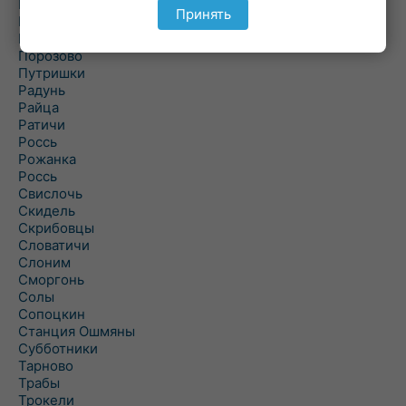
Подольцы
Принять
Подороск
Поречье
Порозово
Путришки
Радунь
Райца
Ратичи
Роcсь
Рожанка
Россь
Свислочь
Скидель
Скрибовцы
Словатичи
Слоним
Сморгонь
Солы
Сопоцкин
Станция Ошмяны
Субботники
Тарново
Трабы
Трокели