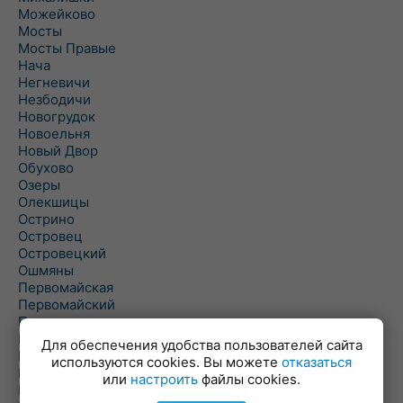
Можейково
Мосты
Мосты Правые
Нача
Негневичи
Незбодичи
Новогрудок
Новоельня
Новый Двор
Обухово
Озеры
Олекшицы
Острино
Островец
Островецкий
Ошмяны
Первомайская
Первомайский
Пески
Петревичи
Для обеспечения удобства пользователей сайта
Погородно
используются cookies. Вы можете
отказаться
Пограничный
или
настроить
файлы cookies.
Подлабенье