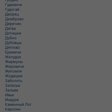
Гудевичи
Гудогай
Дворец
Демброво
Деречин
Дитва
Дотишки
Дубно
Дубовцы
Дятлово
Еремичи
Желудок
Жирмуны
Жировичи
Житомля
Жодишки
Заболоть
Залесье
Зельва
Ивье
Индура
Каменный Лог
Каролин