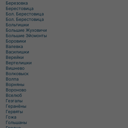
Березовка
Берестовица
Бол. Берестовица
Бол. Берестовица
Больтишки
Большие Жуховичи
Большие Эйсмонты
Боровики
Валевка
Василишки
Верейки
Вертелишки
Вишнево
Волковыск
Волпа
Ворняны
Вороново
Вселюб
Гезгалы
Геранёны
Гервяты
Гожа
Гольшаны
Гродно