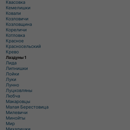
Квасовка
Кемелишки
Ковали
Козловичи
Козловщина
Кореличи
Котловка
Красное
Красносельский
Крево
Лаздуны 1
Лида
Липнишки
Лойки
Луки
Лунно
Луцковляны
Любча
Макаровцы
Малая Берестовица
Милевичи
Минойты
Мир
Михалишки