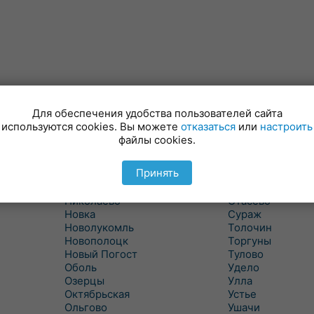
Лынтупы
Селявщина
Ляды
Сенно
Для обеспечения удобства пользователей сайта
Межа
Ситцы
используются cookies. Вы можете
отказаться
или
настроить
Межево
Славени
файлы cookies.
Миоры
Слобода
Мишневичи
Слободка
Принять
Мошканы
Смольяны
Никитиха
Старое Село
Николаево
Стасево
Новка
Сураж
Новолукомль
Толочин
Новополоцк
Торгуны
Новый Погост
Тулово
Оболь
Удело
Озерцы
Улла
Октябрьская
Устье
Ольгово
Ушачи