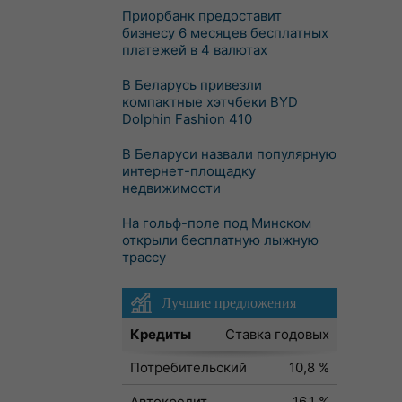
Приорбанк предоставит
бизнесу 6 месяцев бесплатных
платежей в 4 валютах
В Беларусь привезли
компактные хэтчбеки BYD
Dolphin Fashion 410
В Беларуси назвали популярную
интернет-площадку
недвижимости
На гольф-поле под Минском
открыли бесплатную лыжную
трассу
Лучшие предложения
Кредиты
Ставка годовых
Потребительский
10,8 %
Автокредит
16,1 %