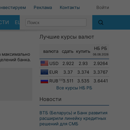
нвестируем
Реклама
Контакты
Войти
СТИ
ЕЩЕ
Лучшие курсы валют
НБ РБ
валюта
сдать
купить
а максимально
06.08.2026
делений банка.
USD
2.922
2.93
2.9264
EUR
3.37
3.374
3.3767
RUB
100
3.511
3.535
3.6441
Все курсы
НБ РБ
Новости
ВТБ (Беларусь) и Банк развития
расширили линейку кредитных
решений для СМБ