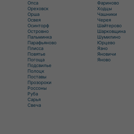
Опса
Фариново
Ореховск
Ходцы
Орша
Чашники
Освея
Черея
Осинторф
Шайтерово
Островно
Шарковщина
Пальминка
Шумилино
Парафьяново
Юрцево
Плисса
Язно
Повятье
Яновичи
Погоща
Яново
Подсвилье
Полоцк
Поставы
Прозороки
Россоны
Руба
Сарья
Свеча