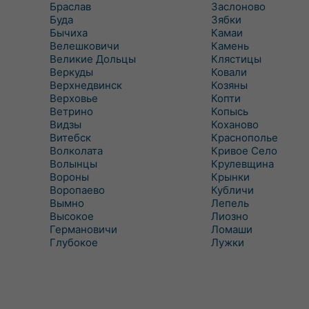
Браслав
Заслоново
Буда
Зябки
Бычиха
Камаи
Велешковичи
Камень
Великие Дольцы
Клястицы
Веркуды
Ковали
Верхнедвинск
Козяны
Верховье
Копти
Ветрино
Копысь
Видзы
Коханово
Витебск
Краснополье
Волколата
Кривое Село
Волынцы
Крулевщина
Вороны
Крынки
Воропаево
Кубличи
Вымно
Лепель
Высокое
Лиозно
Германовичи
Ломаши
Глубокое
Лужки