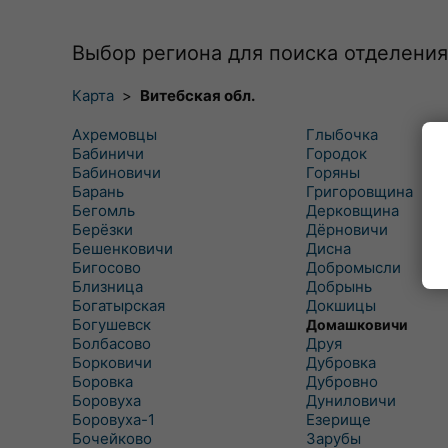
Выбор региона для поиска отделения
Карта
>
Витебская обл.
Ахремовцы
Глыбочка
Бабиничи
Городок
Бабиновичи
Горяны
Барань
Григоровщина
Бегомль
Дерковщина
Берёзки
Дёрновичи
Бешенковичи
Дисна
Бигосово
Добромысли
Близница
Добрынь
Богатырская
Докшицы
Богушевск
Домашковичи
Болбасово
Друя
Борковичи
Дубровка
Боровка
Дубровно
Боровуха
Дуниловичи
Боровуха-1
Езерище
Бочейково
Зарубы