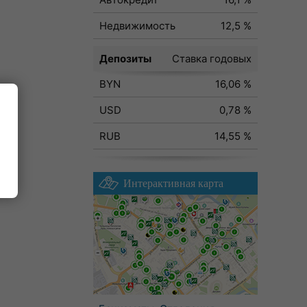
Недвижимость
12,5 %
Депозиты
Ставка годовых
BYN
16,06 %
USD
0,78 %
RUB
14,55 %
Интерактивная карта