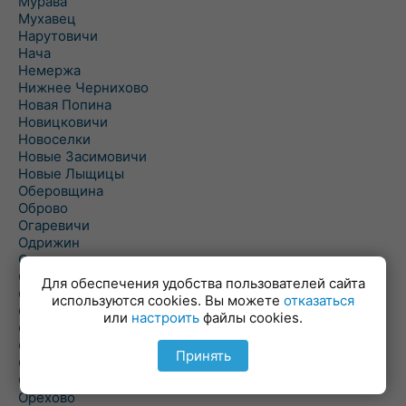
Мурава
Мухавец
Нарутовичи
Нача
Немержа
Нижнее Чернихово
Новая Попина
Новицковичи
Новоселки
Новые Засимовичи
Новые Лыщицы
Оберовщина
Оброво
Огаревичи
Одрижин
Оздамичи
Озяты
Для обеспечения удобства пользователей сайта
Олтуш
используются cookies. Вы можете
отказаться
Ольманы
или
настроить
файлы cookies.
Ольпень
Ольшаны
Принять
Омельная
Ополь
Орехово