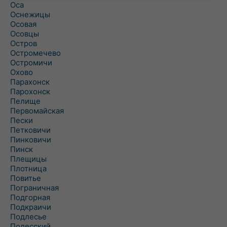
Оса
Оснежицы
Осовая
Осовцы
Остров
Остромечево
Остромичи
Охово
Парахонск
Парохонск
Пелище
Первомайская
Пески
Петковичи
Пинковичи
Пинск
Плещицы
Плотница
Повитье
Пограничная
Подгорная
Подкраичи
Подлесье
Полесский