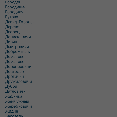
Городец
Городище
Городная
Гутово
Давид-Городок
Дарево
Дворец
Денисковичи
Дивин
Дмитровичи
Добромысль
Доманово
Домачево
Доропеевичи
Достоево
Дрогичин
Дружиловичи
Дубой
Дятловичи
Жабинка
Жемчужный
Жеребковичи
Жидче
Закозель