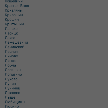
Кошевичи
Красная Воля
Кривляны
Кривошин
Крошин
Крытышин
Ланская
Ласицк
Лахва
Лемешевичи
Ленинский
Лесная
Линово
Липск
Лобча
Логишин
Лопатино
Луково
Лунин
Лунинец
Лысково
Лыще
Любищицы
Люсино