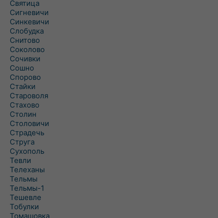
Святица
Сигневичи
Синкевичи
Слобудка
Снитово
Соколово
Сочивки
Сошно
Спорово
Стайки
Староволя
Стахово
Столин
Столовичи
Страдечь
Струга
Сухополь
Тевли
Телеханы
Тельмы
Тельмы-1
Тешевле
Тобулки
Томашовка