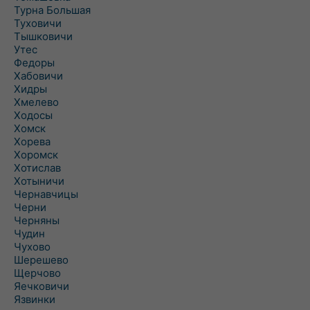
Турна Большая
Туховичи
Тышковичи
Утес
Федоры
Хабовичи
Хидры
Хмелево
Ходосы
Хомск
Хорева
Хоромск
Хотислав
Хотыничи
Чернавчицы
Черни
Черняны
Чудин
Чухово
Шерешево
Щерчово
Яечковичи
Язвинки