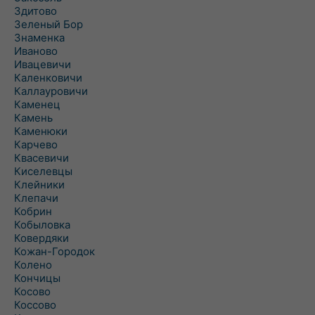
Здитово
Зеленый Бор
Знаменка
Иваново
Ивацевичи
Каленковичи
Каллауровичи
Каменец
Камень
Каменюки
Карчево
Квасевичи
Киселевцы
Клейники
Клепачи
Кобрин
Кобыловка
Ковердяки
Кожан-Городок
Колено
Кончицы
Косово
Коссово