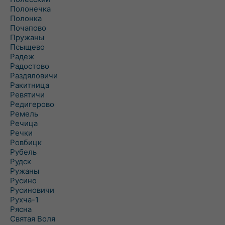
Полонечка
Полонка
Почапово
Пружаны
Псыщево
Радеж
Радостово
Раздяловичи
Ракитница
Ревятичи
Редигерово
Ремель
Речица
Речки
Ровбицк
Рубель
Рудск
Ружаны
Русино
Русиновичи
Рухча-1
Рясна
Святая Воля