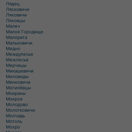
Лядец
Лясковичи
Ляховичи
Ляховцы
Малеч
Малое Городище
Малорита
Мальковичи
Медно
Междулесье
Межлесье
Мерчицы
Микашевичи
Миловиды
Минковичи
Могилёвцы
Мокраны
Мокрое
Молодово
Молотковичи
Молчадь
Мотоль
Мохро