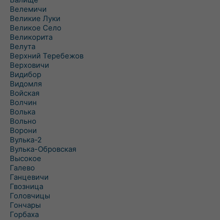
Велемичи
Великие Луки
Великое Село
Великорита
Велута
Верхний Теребежов
Верховичи
Видибор
Видомля
Войская
Волчин
Волька
Вольно
Ворони
Вулька-2
Вулька-Обровская
Высокое
Галево
Ганцевичи
Гвозница
Головчицы
Гончары
Горбаха