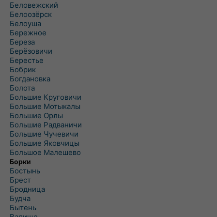
Беловежский
Белоозёрск
Белоуша
Бережное
Береза
Берёзовичи
Берестье
Бобрик
Богдановка
Болота
Большие Круговичи
Большие Мотыкалы
Большие Орлы
Большие Радваничи
Большие Чучевичи
Большие Яковчицы
Большое Малешево
Борки
Бостынь
Брест
Бродница
Будча
Бытень
Валище