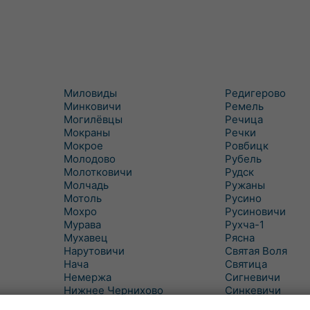
Миловиды
Редигерово
Минковичи
Ремель
Могилёвцы
Речица
Мокраны
Речки
Мокрое
Ровбицк
Молодово
Рубель
Молотковичи
Рудск
Молчадь
Ружаны
Мотоль
Русино
Мохро
Русиновичи
Мурава
Рухча-1
Мухавец
Рясна
Нарутовичи
Святая Воля
Нача
Святица
Немержа
Сигневичи
Нижнее Чернихово
Синкевичи
Новая Попина
Слобудка