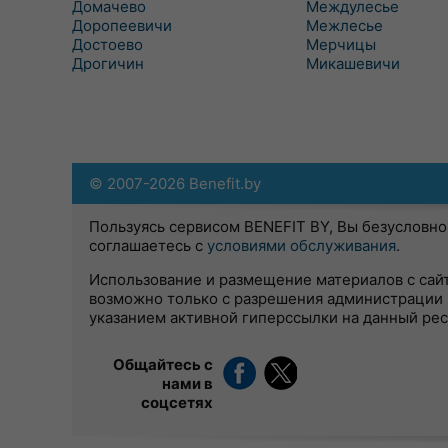
Домачево
Междулесье
Доропеевичи
Межлесье
Достоево
Мерчицы
Дрогичин
Микашевичи
© 2007-2026 Benefit.by
Пользуясь сервисом BENEFIT BY, Вы безусловно
соглашаетесь с
условиями обслуживания
.
Использование и размещение материалов с сай
возможно только с разрешения администрации 
указанием активной гиперссылки на данный ре
Общайтесь с
нами в
соцсетях