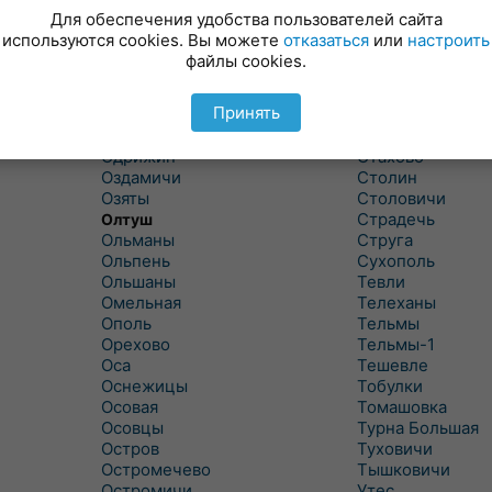
Новицковичи
Снитово
Для обеспечения удобства пользователей сайта
Новоселки
Соколово
используются cookies. Вы можете
отказаться
или
настроить
Новые Засимовичи
Сочивки
файлы cookies.
Новые Лыщицы
Сошно
Оберовщина
Спорово
Принять
Оброво
Стайки
Огаревичи
Староволя
Одрижин
Стахово
Оздамичи
Столин
Озяты
Столовичи
Страдечь
Олтуш
Ольманы
Струга
Ольпень
Сухополь
Ольшаны
Тевли
Омельная
Телеханы
Ополь
Тельмы
Орехово
Тельмы-1
Оса
Тешевле
Оснежицы
Тобулки
Осовая
Томашовка
Осовцы
Турна Большая
Остров
Туховичи
Остромечево
Тышковичи
Остромичи
Утес