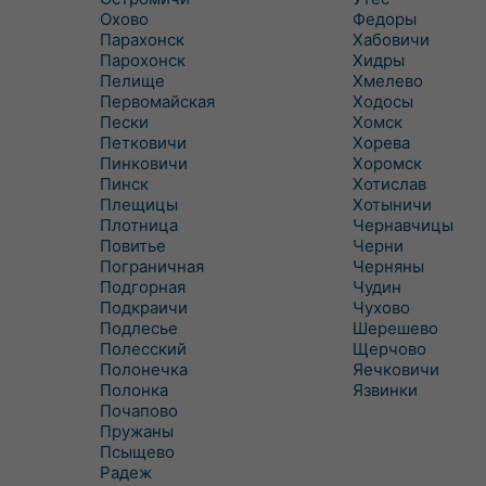
Охово
Федоры
Парахонск
Хабовичи
Парохонск
Хидры
Пелище
Хмелево
Первомайская
Ходосы
Пески
Хомск
Петковичи
Хорева
Пинковичи
Хоромск
Пинск
Хотислав
Плещицы
Хотыничи
Плотница
Чернавчицы
Повитье
Черни
Пограничная
Черняны
Подгорная
Чудин
Подкраичи
Чухово
Подлесье
Шерешево
Полесский
Щерчово
Полонечка
Яечковичи
Полонка
Язвинки
Почапово
Пружаны
Псыщево
Радеж