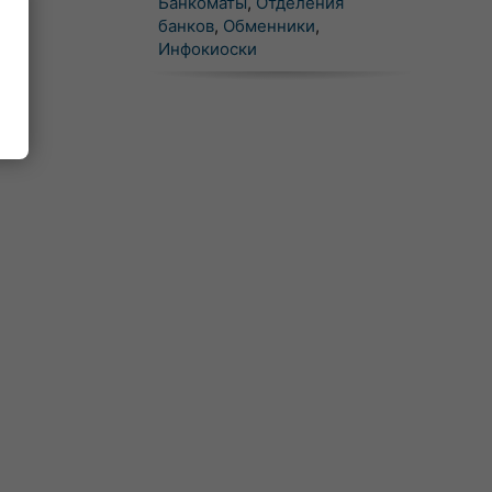
Банкоматы
,
Отделения
банков
,
Обменники
,
Инфокиоски