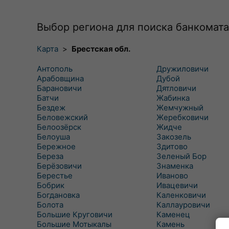
Выбор региона для поиска банкомата
Карта
>
Брестская обл.
Антополь
Дружиловичи
Арабовщина
Дубой
Барановичи
Дятловичи
Батчи
Жабинка
Бездеж
Жемчужный
Беловежский
Жеребковичи
Белоозёрск
Жидче
Белоуша
Закозель
Бережное
Здитово
Береза
Зеленый Бор
Берёзовичи
Знаменка
Берестье
Иваново
Бобрик
Ивацевичи
Богдановка
Каленковичи
Болота
Каллауровичи
Большие Круговичи
Каменец
Большие Мотыкалы
Камень