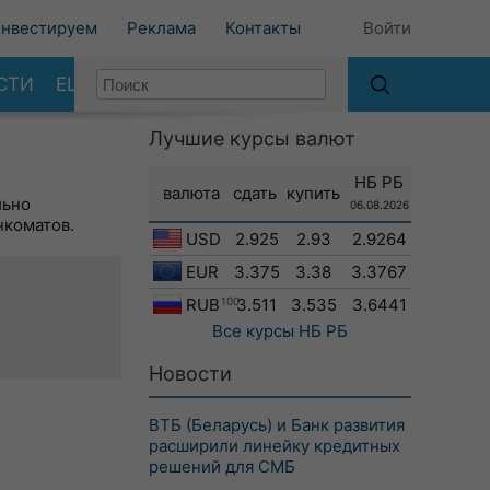
нвестируем
Реклама
Контакты
Войти
СТИ
ЕЩЕ
Лучшие курсы валют
НБ РБ
валюта
сдать
купить
льно
06.08.2026
нкоматов.
USD
2.925
2.93
2.9264
EUR
3.375
3.38
3.3767
RUB
100
3.511
3.535
3.6441
Все курсы
НБ РБ
Новости
ВТБ (Беларусь) и Банк развития
расширили линейку кредитных
решений для СМБ