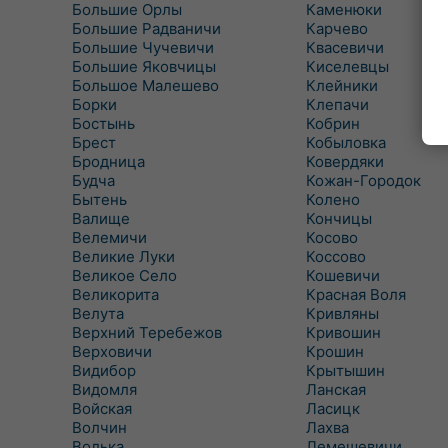
Большие Орлы
Каменюки
Большие Радваничи
Карчево
Большие Чучевичи
Квасевичи
Большие Яковчицы
Киселевцы
Большое Малешево
Клейники
Борки
Клепачи
Бостынь
Кобрин
Брест
Кобыловка
Бродница
Ковердяки
Будча
Кожан-Городок
Бытень
Колено
Валище
Кончицы
Велемичи
Косово
Великие Луки
Коссово
Великое Село
Кошевичи
Великорита
Красная Воля
Велута
Кривляны
Верхний Теребежов
Кривошин
Верховичи
Крошин
Видибор
Крытышин
Видомля
Ланская
Войская
Ласицк
Волчин
Лахва
Волька
Лемешевичи