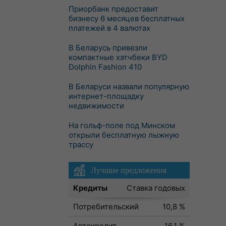
Приорбанк предоставит
бизнесу 6 месяцев бесплатных
платежей в 4 валютах
В Беларусь привезли
компактные хэтчбеки BYD
Dolphin Fashion 410
В Беларуси назвали популярную
интернет-площадку
недвижимости
На гольф-поле под Минском
открыли бесплатную лыжную
трассу
Лучшие предложения
Кредиты
Ставка годовых
Потребительский
10,8 %
Автокредит
16,1 %