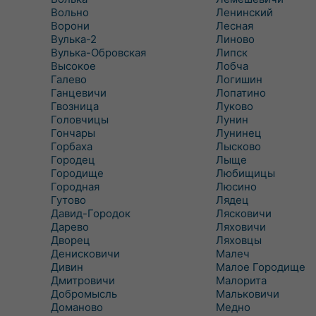
Вольно
Ленинский
Ворони
Лесная
Вулька-2
Линово
Вулька-Обровская
Липск
Высокое
Лобча
Галево
Логишин
Ганцевичи
Лопатино
Гвозница
Луково
Головчицы
Лунин
Гончары
Лунинец
Горбаха
Лысково
Городец
Лыще
Городище
Любищицы
Городная
Люсино
Гутово
Лядец
Давид-Городок
Лясковичи
Дарево
Ляховичи
Дворец
Ляховцы
Денисковичи
Малеч
Дивин
Малое Городище
Дмитровичи
Малорита
Добромысль
Мальковичи
Доманово
Медно