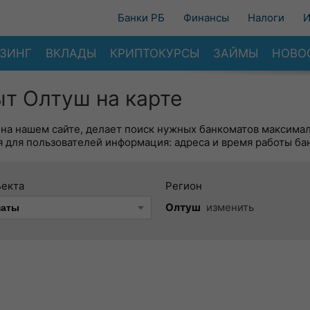
Банки РБ
Финансы
Налоги
И
ЗИНГ
ВКЛАДЫ
КРИПТОКУРСЫ
ЗАЙМЫ
НОВО
т Олтуш на карте
 на нашем сайте, делает поиск нужных банкоматов максима
 для пользователей информация: адреса и время работы ба
ъекта
Регион
Олтуш
изменить