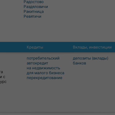
Радостово
Раздяловичи
Ракитница
Ревятичи
Кредиты
Вклады, инвестиции
потребительский
депозиты (вклады)
автокредит
банков
на недвижимость
та
для малого бизнеса
и с
перекредитование
сурс