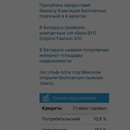
Приорбанк предоставит
бизнесу 6 месяцев бесплатных
платежей в 4 валютах
В Беларусь привезли
компактные хэтчбеки BYD
Dolphin Fashion 410
В Беларуси назвали популярную
интернет-площадку
недвижимости
На гольф-поле под Минском
открыли бесплатную лыжную
трассу
Лучшие предложения
Кредиты
Ставка годовых
Потребительский
10,8 %
Автокредит
16,1 %