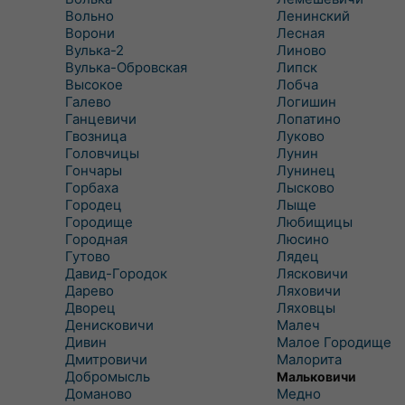
Вольно
Ленинский
Ворони
Лесная
Вулька-2
Линово
Вулька-Обровская
Липск
Высокое
Лобча
Галево
Логишин
Ганцевичи
Лопатино
Гвозница
Луково
Головчицы
Лунин
Гончары
Лунинец
Горбаха
Лысково
Городец
Лыще
Городище
Любищицы
Городная
Люсино
Гутово
Лядец
Давид-Городок
Лясковичи
Дарево
Ляховичи
Дворец
Ляховцы
Денисковичи
Малеч
Дивин
Малое Городище
Дмитровичи
Малорита
Добромысль
Мальковичи
Доманово
Медно