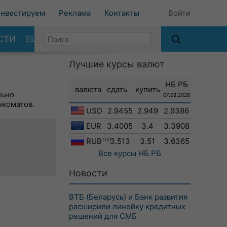
нвестируем
Реклама
Контакты
Войти
СТИ
ЕЩЕ
Лучшие курсы валют
НБ РБ
валюта
сдать
купить
льно
07.08.2026
нкоматов.
USD
2.9455
2.949
2.9386
EUR
3.4005
3.4
3.3908
RUB
100
3.513
3.51
3.6365
Все курсы
НБ РБ
Новости
ВТБ (Беларусь) и Банк развития
расширили линейку кредитных
решений для СМБ