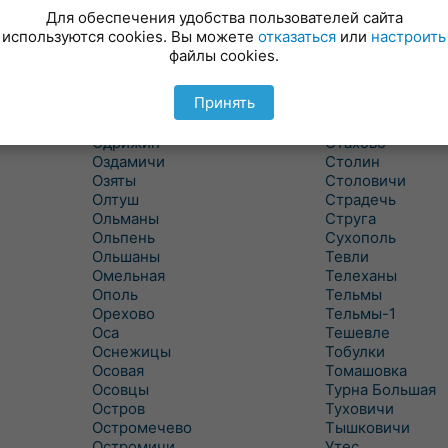
Новицковичи
Снитово
Для обеспечения удобства пользователей сайта
Новоселки
Соколово
используются cookies. Вы можете
отказаться
или
настроить
Новые Засимовичи
Сочивки
файлы cookies.
Новые Лыщицы
Сошно
Оберовщина
Спорово
Принять
Оброво
Стайки
Огаревичи
Староволя
Одрижин
Стахово
Оздамичи
Столин
Озяты
Столовичи
Олтуш
Страдечь
Ольманы
Струга
Ольпень
Сухополь
Ольшаны
Тевли
Омельная
Телеханы
Ополь
Тельмы
Орехово
Тельмы-1
Оса
Тешевле
Оснежицы
Тобулки
Осовая
Томашовка
Осовцы
Турна Большая
Остров
Туховичи
Остромечево
Тышковичи
Остромичи
Утес