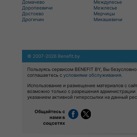
Домачево
Междулесье
Доропеевичи
Межлесье
Достоево
Мерчицы
Дрогичин
Микашевичи
© 2007-2026 Benefit.by
Пользуясь сервисом BENEFIT BY, Вы безусловно
соглашаетесь с
условиями обслуживания
.
Использование и размещение материалов с сай
возможно только с разрешения администрации 
указанием активной гиперссылки на данный ре
Общайтесь с
нами в
соцсетях