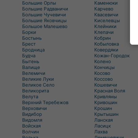
Большие Орлы
Каменюки
Большие Радваничи
Карчево
Большие Чучевичи
Квасевичи
Большие Яковчицы
Киселевцы
Большое Малешево
Клейники
Борки
Клепачи
Бостынь
Кобрин
Брест
Кобыловка
Бродница
Ковердяки
Будча
Кожан-Городок
Бытень
Колено
Валище
Кончицы
Велемичи
Косово
Великие Луки
Коссово
Великое Село
Кошевичи
Великорита
Красная Воля
Велута
Кривляны
Верхний Теребежов
Кривошин
Верховичи
Крошин
Видибор
Крытышин
Видомля
Ланская
Войская
Ласицк
Волчин
Лахва
Волька
Лемешевичи