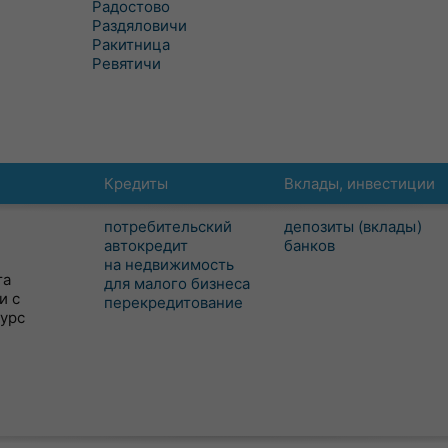
Радостово
Раздяловичи
Ракитница
Ревятичи
Кредиты
Вклады, инвестиции
потребительский
депозиты (вклады)
автокредит
банков
на недвижимость
та
для малого бизнеса
и с
перекредитование
сурс