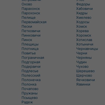
Охово
Федоры
Парахонск
Хабовичи
Парохонск
Хидры
Пелище
Хмелево
Первомайская
Ходосы
Пески
Хомск
Петковичи
Хорева
Пинковичи
Хоромск
Пинск
Хотислав
Плещицы
Хотыничи
Плотница
Чернавчицы
Повитье
Черни
Пограничная
Черняны
Подгорная
Чудин
Подкраичи
Чухово
Подлесье
Шерешево
Полесский
Щерчово
Полонечка
Яечковичи
Полонка
Язвинки
Почапово
Пружаны
Псыщево
Радеж