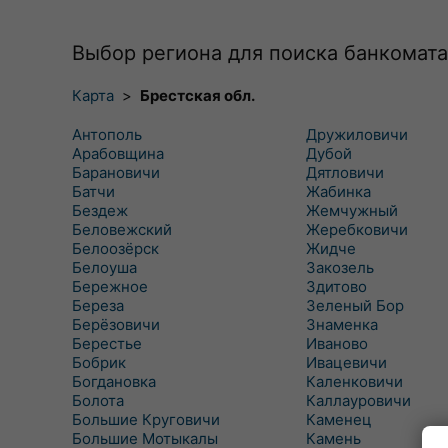
Выбор региона для поиска банкомата
Карта
>
Брестская обл.
Антополь
Дружиловичи
Арабовщина
Дубой
Барановичи
Дятловичи
Батчи
Жабинка
Бездеж
Жемчужный
Беловежский
Жеребковичи
Белоозёрск
Жидче
Белоуша
Закозель
Бережное
Здитово
Береза
Зеленый Бор
Берёзовичи
Знаменка
Берестье
Иваново
Бобрик
Ивацевичи
Богдановка
Каленковичи
Болота
Каллауровичи
Большие Круговичи
Каменец
Большие Мотыкалы
Камень