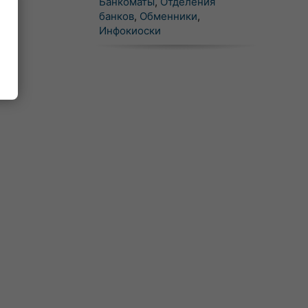
Банкоматы
,
Отделения
банков
,
Обменники
,
Инфокиоски