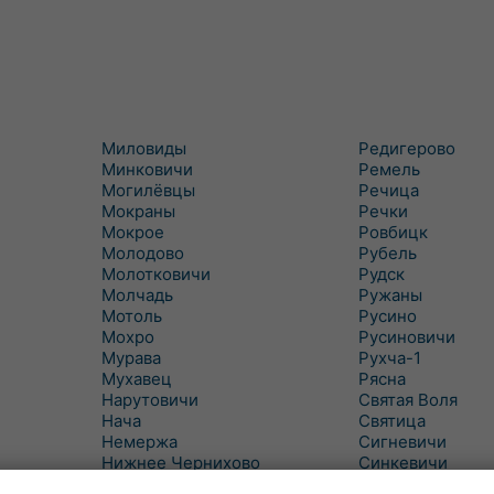
Миловиды
Редигерово
Минковичи
Ремель
Могилёвцы
Речица
Мокраны
Речки
Мокрое
Ровбицк
Молодово
Рубель
Молотковичи
Рудск
Молчадь
Ружаны
Мотоль
Русино
Мохро
Русиновичи
Мурава
Рухча-1
Мухавец
Рясна
Нарутовичи
Святая Воля
Нача
Святица
Немержа
Сигневичи
Нижнее Чернихово
Синкевичи
Новая Попина
Слобудка