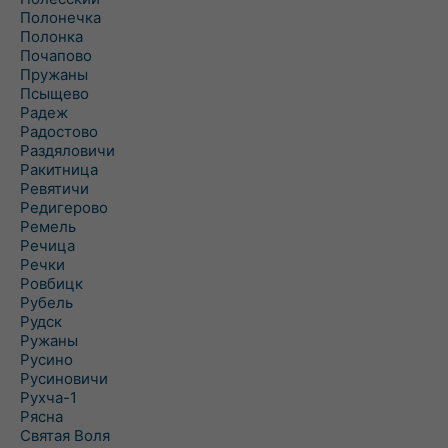
Полонечка
Полонка
Почапово
Пружаны
Псыщево
Радеж
Радостово
Раздяловичи
Ракитница
Ревятичи
Редигерово
Ремель
Речица
Речки
Ровбицк
Рубель
Рудск
Ружаны
Русино
Русиновичи
Рухча-1
Рясна
Святая Воля