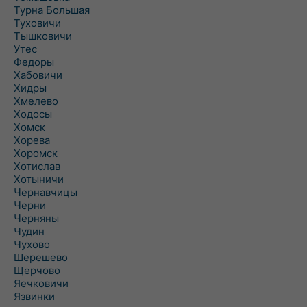
Турна Большая
Туховичи
Тышковичи
Утес
Федоры
Хабовичи
Хидры
Хмелево
Ходосы
Хомск
Хорева
Хоромск
Хотислав
Хотыничи
Чернавчицы
Черни
Черняны
Чудин
Чухово
Шерешево
Щерчово
Яечковичи
Язвинки