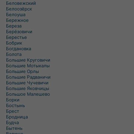
Беловежский
Белоозёрск
Белоуша
Бережное
Береза
Берёзовичи
Берестье
Бобрик
Богдановка
Болота
Большие Круговичи
Большие Мотыкалы
Большие Орлы
Большие Радваничи
Большие Чучевичи
Большие Яковчицы
Большое Малешево
Борки
Бостынь
Брест
Бродница
Будча
Бытень
Валище