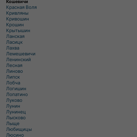
Кошевичи
Красная Воля
Кривляны
Кривошин
Крошин
Крытышин
Ланская
Ласицк
Лахва
Лемешевичи
Ленинский
Лесная
Линово
Липск
Лобча
Логишин
Лопатино
Луково
Лунин
Лунинец
Лысково
Лыще
Любищицы
Люсино