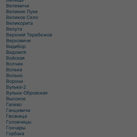
Велемичи
Великие Луки
Великое Село
Великорита
Велута
Верхний Теребежов
Верховичи
Видибор
Видомля
Войская
Волчин
Волька
Вольно
Ворони
Вулька-2
Вулька-Обровская
Высокое
Галево
Ганцевичи
Гвозница
Головчицы
Гончары
Горбаха