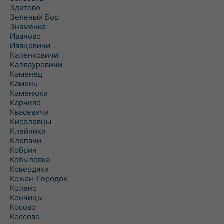
Здитово
Зеленый Бор
Знаменка
Иваново
Ивацевичи
Каленковичи
Каллауровичи
Каменец
Камень
Каменюки
Карчево
Квасевичи
Киселевцы
Клейники
Клепачи
Кобрин
Кобыловка
Ковердяки
Кожан-Городок
Колено
Кончицы
Косово
Коссово