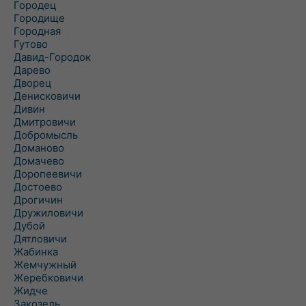
Городец
Городище
Городная
Гутово
Давид-Городок
Дарево
Дворец
Денисковичи
Дивин
Дмитровичи
Добромысль
Доманово
Домачево
Доропеевичи
Достоево
Дрогичин
Дружиловичи
Дубой
Дятловичи
Жабинка
Жемчужный
Жеребковичи
Жидче
Закозель