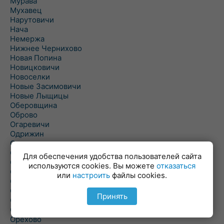
Мурава
Мухавец
Нарутовичи
Нача
Немержа
Нижнее Чернихово
Новая Попина
Новицковичи
Новоселки
Новые Засимовичи
Новые Лыщицы
Оберовщина
Оброво
Огаревичи
Одрижин
Оздамичи
Озяты
Для обеспечения удобства пользователей сайта
Олтуш
используются cookies. Вы можете
отказаться
Ольманы
или
настроить
файлы cookies.
Ольпень
Ольшаны
Принять
Омельная
Ополь
Орехово