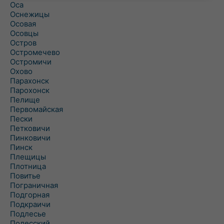
Оса
Оснежицы
Осовая
Осовцы
Остров
Остромечево
Остромичи
Охово
Парахонск
Парохонск
Пелище
Первомайская
Пески
Петковичи
Пинковичи
Пинск
Плещицы
Плотница
Повитье
Пограничная
Подгорная
Подкраичи
Подлесье
Полесский