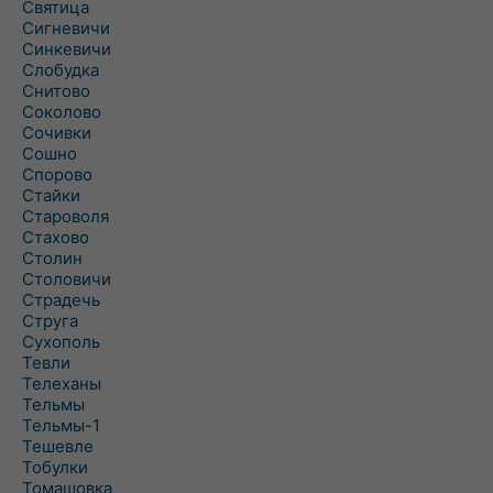
Святица
Сигневичи
Синкевичи
Слобудка
Снитово
Соколово
Сочивки
Сошно
Спорово
Стайки
Староволя
Стахово
Столин
Столовичи
Страдечь
Струга
Сухополь
Тевли
Телеханы
Тельмы
Тельмы-1
Тешевле
Тобулки
Томашовка