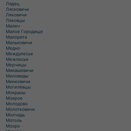
Лядец
Лясковичи
Ляховичи
Ляховцы
Малеч
Малое Городище
Малорита
Мальковичи
Медно
Междулесье
Межлесье
Мерчицы
Микашевичи
Миловиды
Минковичи
Могилёвцы
Мокраны
Мокрое
Молодово
Молотковичи
Молчадь
Мотоль
Мохро