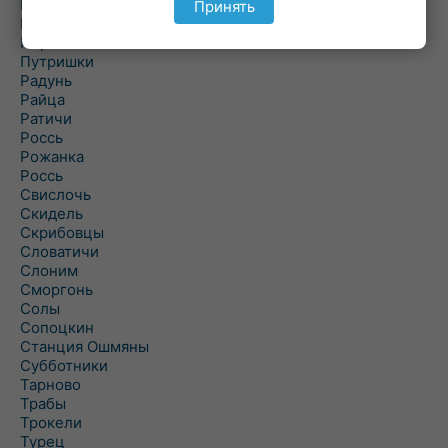
Подороск
Принять
Поречье
Порозово
Путришки
Радунь
Райца
Ратичи
Роcсь
Рожанка
Россь
Свислочь
Скидель
Скрибовцы
Словатичи
Слоним
Сморгонь
Солы
Сопоцкин
Станция Ошмяны
Субботники
Тарново
Трабы
Трокели
Турец