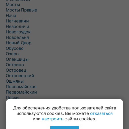
Мосты
Мосты Правые
Нача
Негневичи
Незбодичи
Новогрудок
Новоельня
Новый Двор
Обухово
Озеры
Олекшицы
Острино
Островец
Островецкий
Ошмяны
Первомайская
Первомайский
Пески
Петревичи
Для обеспечения удобства пользователей сайта
Погородно
используются cookies. Вы можете
отказаться
Пограничный
или
настроить
файлы cookies.
Подлабенье
Подольцы