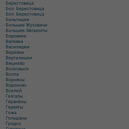
Берестовица
Бол. Берестовица
Бол. Берестовица
Больтишки
Большие Жуховичи
Большие Эйсмонты
Боровики
Валевка
Василишки
Верейки
Вертелишки
Вишнево
Волковыск
Волпа
Ворняны
Вороново
Вселюб
Гезгалы
Геранёны
Гервяты
Гожа
Гольшаны
Гродно
Гудевичи