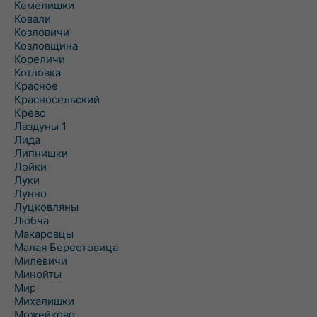
Кемелишки
Ковали
Козловичи
Козловщина
Кореличи
Котловка
Красное
Красносельский
Крево
Лаздуны 1
Лида
Липнишки
Лойки
Луки
Лунно
Луцковляны
Любча
Макаровцы
Малая Берестовица
Милевичи
Минойты
Мир
Михалишки
Можейково