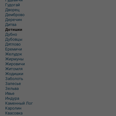
Гудогай
Дворец
Демброво
Деречин
Дитва
Дотишки
Дубно
Дубовцы
Дятлово
Еремичи
Желудок
Жирмуны
Жировичи
Житомля
Жодишки
Заболоть
Залесье
Зельва
Ивье
Индура
Каменный Лог
Каролин
Квасовка