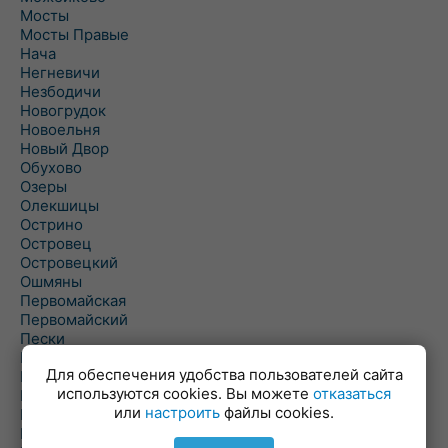
Мосты
Мосты Правые
Нача
Негневичи
Незбодичи
Новогрудок
Новоельня
Новый Двор
Обухово
Озеры
Олекшицы
Острино
Островец
Островецкий
Ошмяны
Первомайская
Первомайский
Пески
Петревичи
Для обеспечения удобства пользователей сайта
Погородно
используются cookies. Вы можете
отказаться
Пограничный
или
настроить
файлы cookies.
Подлабенье
Подольцы