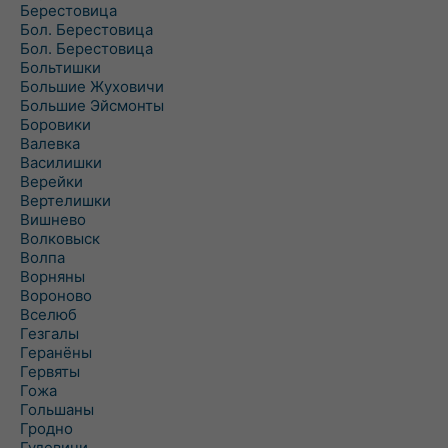
Берестовица
Бол. Берестовица
Бол. Берестовица
Больтишки
Большие Жуховичи
Большие Эйсмонты
Боровики
Валевка
Василишки
Верейки
Вертелишки
Вишнево
Волковыск
Волпа
Ворняны
Вороново
Вселюб
Гезгалы
Геранёны
Гервяты
Гожа
Гольшаны
Гродно
Гудевичи