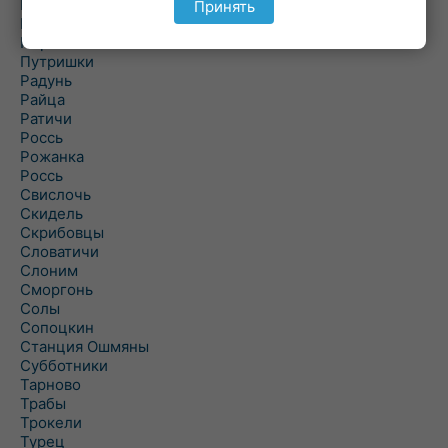
Подороск
Принять
Поречье
Порозово
Путришки
Радунь
Райца
Ратичи
Роcсь
Рожанка
Россь
Свислочь
Скидель
Скрибовцы
Словатичи
Слоним
Сморгонь
Солы
Сопоцкин
Станция Ошмяны
Субботники
Тарново
Трабы
Трокели
Турец