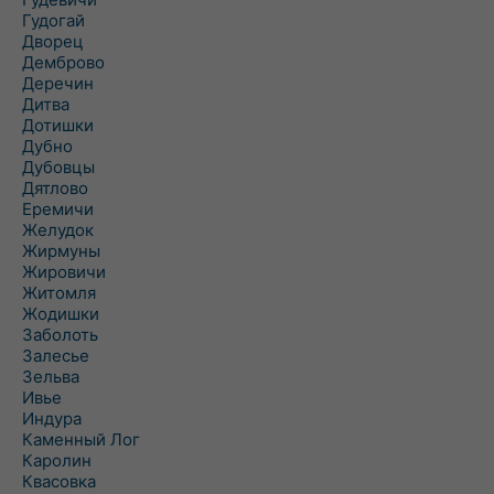
Гудогай
Дворец
Демброво
Деречин
Дитва
Дотишки
Дубно
Дубовцы
Дятлово
Еремичи
Желудок
Жирмуны
Жировичи
Житомля
Жодишки
Заболоть
Залесье
Зельва
Ивье
Индура
Каменный Лог
Каролин
Квасовка