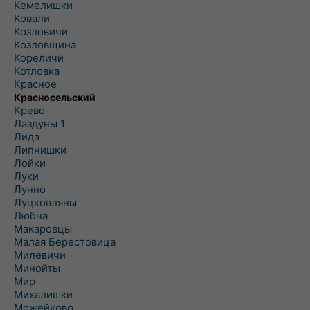
Кемелишки
Ковали
Козловичи
Козловщина
Кореличи
Котловка
Красное
Красносельский
Крево
Лаздуны 1
Лида
Липнишки
Лойки
Луки
Лунно
Луцковляны
Любча
Макаровцы
Малая Берестовица
Милевичи
Минойты
Мир
Михалишки
Можейково