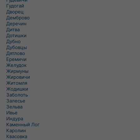
Гудогай
Дворец
Демброво
Деречин
Дитва
Дотишки
Дубно
Дубовцы
Дятлово
Еремичи
Желудок
Жирмуны
Жировичи
Житомля
Жодишки
Заболоть
Залесье
Зельва
Ивье
Индура
Каменный Лог
Каролин
Квасовка