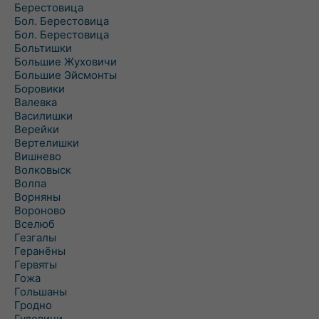
Берестовица
Бол. Берестовица
Бол. Берестовица
Больтишки
Большие Жуховичи
Большие Эйсмонты
Боровики
Валевка
Василишки
Верейки
Вертелишки
Вишнево
Волковыск
Волпа
Ворняны
Вороново
Вселюб
Гезгалы
Геранёны
Гервяты
Гожа
Гольшаны
Гродно
Гудевичи