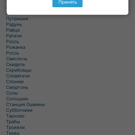
Подороск
Принять
Поречье
Порозово
Путришки
Радунь
Райца
Ратичи
Роcсь
Рожанка
Россь
Свислочь
Скидель
Скрибовцы
Словатичи
Слоним
Сморгонь
Солы
Сопоцкин
Станция Ошмяны
Субботники
Тарново
Трабы
Трокели
Турец