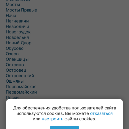
Мосты
Мосты Правые
Нача
Негневичи
Незбодичи
Новогрудок
Новоельня
Новый Двор
Обухово
Озеры
Олекшицы
Острино
Островец
Островецкий
Ошмяны
Первомайская
Первомайский
Пески
Петревичи
Для обеспечения удобства пользователей сайта
Погородно
используются cookies. Вы можете
отказаться
Пограничный
или
настроить
файлы cookies.
Подлабенье
Подольцы