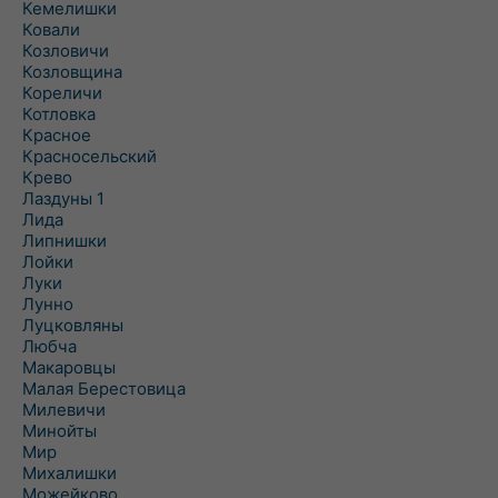
Кемелишки
Ковали
Козловичи
Козловщина
Кореличи
Котловка
Красное
Красносельский
Крево
Лаздуны 1
Лида
Липнишки
Лойки
Луки
Лунно
Луцковляны
Любча
Макаровцы
Малая Берестовица
Милевичи
Минойты
Мир
Михалишки
Можейково