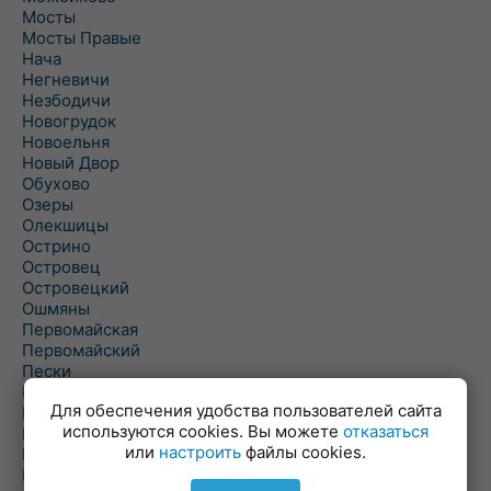
Мосты
Мосты Правые
Нача
Негневичи
Незбодичи
Новогрудок
Новоельня
Новый Двор
Обухово
Озеры
Олекшицы
Острино
Островец
Островецкий
Ошмяны
Первомайская
Первомайский
Пески
Петревичи
Для обеспечения удобства пользователей сайта
Погородно
используются cookies. Вы можете
отказаться
Пограничный
или
настроить
файлы cookies.
Подлабенье
Подольцы