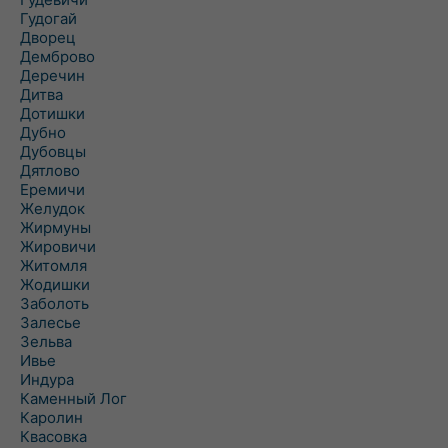
Гудогай
Дворец
Демброво
Деречин
Дитва
Дотишки
Дубно
Дубовцы
Дятлово
Еремичи
Желудок
Жирмуны
Жировичи
Житомля
Жодишки
Заболоть
Залесье
Зельва
Ивье
Индура
Каменный Лог
Каролин
Квасовка