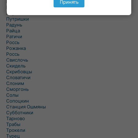
Подороск
Принять
Поречье
Порозово
Путришки
Радунь
Райца
Ратичи
Роcсь
Рожанка
Россь
Свислочь
Скидель
Скрибовцы
Словатичи
Слоним
Сморгонь
Солы
Сопоцкин
Станция Ошмяны
Субботники
Тарново
Трабы
Трокели
Турец