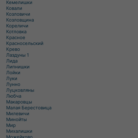
Кемелишки
Ковали
Козловичи
Козловщина
Кореличи
Котловка
Красное
Красносельский
Крево
Лаздуны 1
Лида
Липнишки
Лойки
Луки
Лунно
Луцковляны
Любча
Макаровцы
Малая Берестовица
Милевичи
Минойты
Мир
Михалишки
Можейково