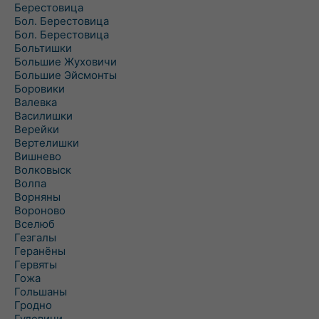
Берестовица
Бол. Берестовица
Бол. Берестовица
Больтишки
Большие Жуховичи
Большие Эйсмонты
Боровики
Валевка
Василишки
Верейки
Вертелишки
Вишнево
Волковыск
Волпа
Ворняны
Вороново
Вселюб
Гезгалы
Геранёны
Гервяты
Гожа
Гольшаны
Гродно
Гудевичи