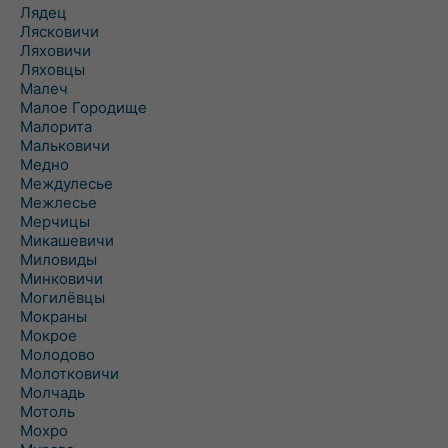
Лядец
Лясковичи
Ляховичи
Ляховцы
Малеч
Малое Городище
Малорита
Мальковичи
Медно
Междулесье
Межлесье
Мерчицы
Микашевичи
Миловиды
Минковичи
Могилёвцы
Мокраны
Мокрое
Молодово
Молотковичи
Молчадь
Мотоль
Мохро