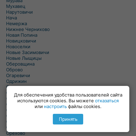
Мурава
Мухавец
Нарутовичи
Нача
Немержа
Нижнее Чернихово
Новая Попина
Новицковичи
Новоселки
Новые Засимовичи
Новые Лыщицы
Оберовщина
Оброво
Огаревичи
Одрижин
Оздамичи
Озяты
Для обеспечения удобства пользователей сайта
Олтуш
используются cookies. Вы можете
отказаться
Ольманы
или
настроить
файлы cookies.
Ольпень
Ольшаны
Принять
Омельная
Ополь
Орехово