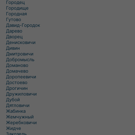
Городец
Городище
Городная
Гутово
Давид-Городок
Дарево
Дворец
Денисковичи
Дивин
Дмитровичи
Добромысль
Доманово
Домачево
Доропеевичи
Достоево
Дрогичин
Дружиловичи
Дубой
Дятловичи
Жабинка
Жемчужный
Жеребковичи
Жидче
Закозель