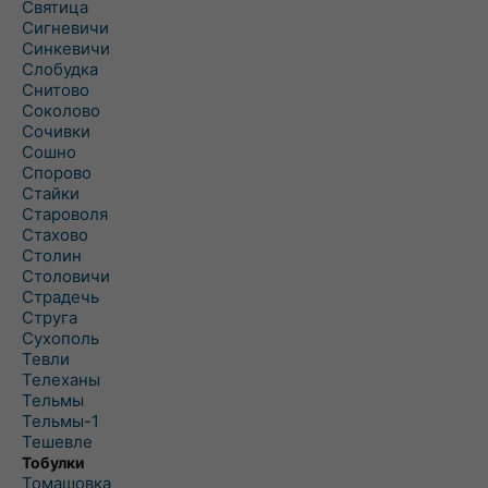
Святица
Сигневичи
Синкевичи
Слобудка
Снитово
Соколово
Сочивки
Сошно
Спорово
Стайки
Староволя
Стахово
Столин
Столовичи
Страдечь
Струга
Сухополь
Тевли
Телеханы
Тельмы
Тельмы-1
Тешевле
Тобулки
Томашовка