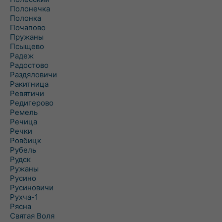
Полонечка
Полонка
Почапово
Пружаны
Псыщево
Радеж
Радостово
Раздяловичи
Ракитница
Ревятичи
Редигерово
Ремель
Речица
Речки
Ровбицк
Рубель
Рудск
Ружаны
Русино
Русиновичи
Рухча-1
Рясна
Святая Воля