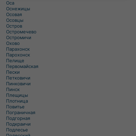
Оса
Оснежицы
Осовая
Осовцы
Остров
Остромечево
Остромичи
Охово
Парахонск
Парохонск
Пелище
Первомайская
Пески
Петковичи
Пинковичи
Пинск
Плещицы
Плотница
Повитье
Пограничная
Подгорная
Подкраичи
Подлесье
Полесский