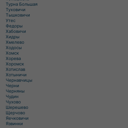
Турна Большая
Туховичи
Тышковичи
Утес
Федоры
Хабовичи
Хидры
Хмелево
Ходосы
Хомск
Хорева
Хоромск
Хотислав
Хотыничи
Чернавчицы
Черни
Черняны
Чудин
Чухово
Шерешево
Щерчово
Яечковичи
Язвинки