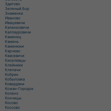
Здитово
Зеленый Бор
Знаменка
Иваново
Ивацевичи
Каленковичи
Каллауровичи
Каменец
Камень
Каменюки
Карчево
Квасевичи
Киселевцы
Клейники
Клепачи
Кобрин
Кобыловка
Ковердяки
Кожан-Городок
Колено
Кончицы
Косово
Коссово