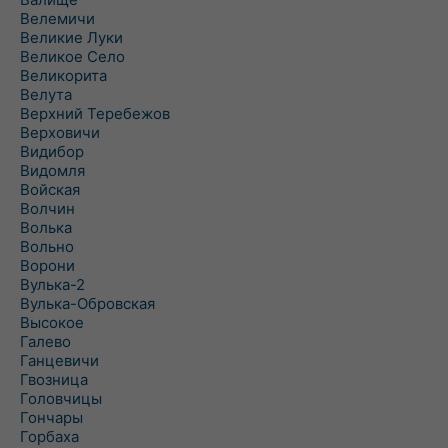
Велемичи
Великие Луки
Великое Село
Великорита
Велута
Верхний Теребежов
Верховичи
Видибор
Видомля
Войская
Волчин
Волька
Вольно
Ворони
Вулька-2
Вулька-Обровская
Высокое
Галево
Ганцевичи
Гвозница
Головчицы
Гончары
Горбаха