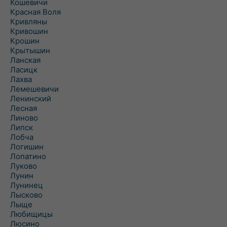
Кошевичи
Красная Воля
Кривляны
Кривошин
Крошин
Крытышин
Ланская
Ласицк
Лахва
Лемешевичи
Ленинский
Лесная
Линово
Липск
Лобча
Логишин
Лопатино
Луково
Лунин
Лунинец
Лысково
Лыще
Любищицы
Люсино