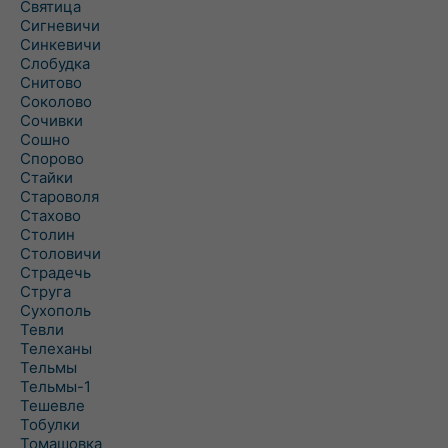
Святица
Сигневичи
Синкевичи
Слобудка
Снитово
Соколово
Сочивки
Сошно
Спорово
Стайки
Староволя
Стахово
Столин
Столовичи
Страдечь
Струга
Сухополь
Тевли
Телеханы
Тельмы
Тельмы-1
Тешевле
Тобулки
Томашовка