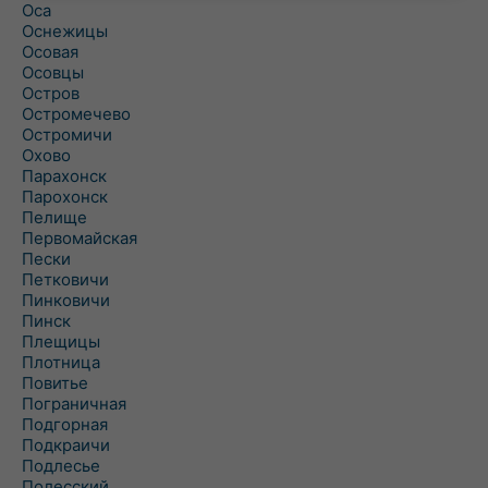
Оса
Оснежицы
Осовая
Осовцы
Остров
Остромечево
Остромичи
Охово
Парахонск
Парохонск
Пелище
Первомайская
Пески
Петковичи
Пинковичи
Пинск
Плещицы
Плотница
Повитье
Пограничная
Подгорная
Подкраичи
Подлесье
Полесский