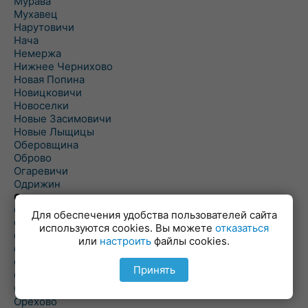
Мурава
Мухавец
Нарутовичи
Нача
Немержа
Нижнее Чернихово
Новая Попина
Новицковичи
Новоселки
Новые Засимовичи
Новые Лыщицы
Оберовщина
Оброво
Огаревичи
Одрижин
Оздамичи
Озяты
Для обеспечения удобства пользователей сайта
Олтуш
используются cookies. Вы можете
отказаться
Ольманы
или
настроить
файлы cookies.
Ольпень
Ольшаны
Принять
Омельная
Ополь
Орехово