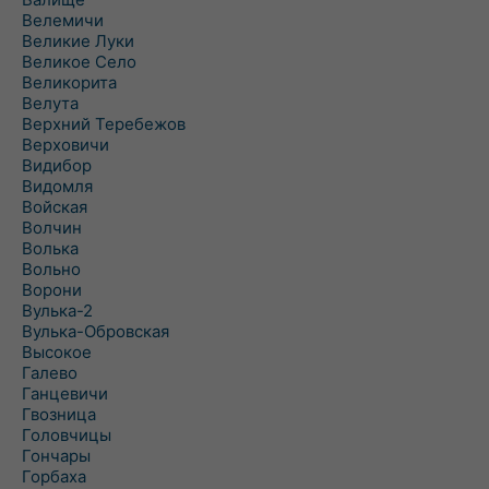
Велемичи
Великие Луки
Великое Село
Великорита
Велута
Верхний Теребежов
Верховичи
Видибор
Видомля
Войская
Волчин
Волька
Вольно
Ворони
Вулька-2
Вулька-Обровская
Высокое
Галево
Ганцевичи
Гвозница
Головчицы
Гончары
Горбаха