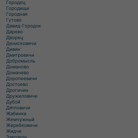
Городец
Городище
Городная
Гутово
Давид-Городок
Дарево
Дворец
Денисковичи
Дивин
Дмитровичи
Добромысль
Доманово
Домачево
Доропеевичи
Достоево
Дрогичин
Дружиловичи
Дубой
Дятловичи
Жабинка
Жемчужный
Жеребковичи
Жидче
Закозель