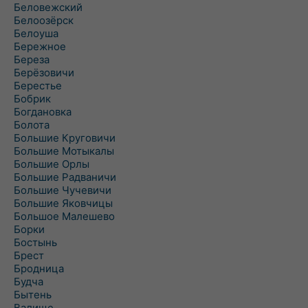
Беловежский
Белоозёрск
Белоуша
Бережное
Береза
Берёзовичи
Берестье
Бобрик
Богдановка
Болота
Большие Круговичи
Большие Мотыкалы
Большие Орлы
Большие Радваничи
Большие Чучевичи
Большие Яковчицы
Большое Малешево
Борки
Бостынь
Брест
Бродница
Будча
Бытень
Валище