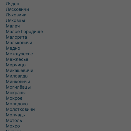
Лядец
Лясковичи
Ляховичи
Ляховцы
Малеч
Малое Городище
Малорита
Мальковичи
Медно
Междулесье
Межлесье
Мерчицы
Микашевичи
Миловиды
Минковичи
Могилёвцы
Мокраны
Мокрое
Молодово
Молотковичи
Молчадь
Мотоль
Мохро