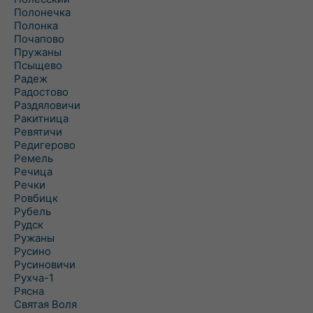
Полонечка
Полонка
Почапово
Пружаны
Псыщево
Радеж
Радостово
Раздяловичи
Ракитница
Ревятичи
Редигерово
Ремель
Речица
Речки
Ровбицк
Рубель
Рудск
Ружаны
Русино
Русиновичи
Рухча-1
Рясна
Святая Воля