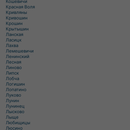
Кошевичи
Красная Воля
Кривляны
Кривошин
Крошин
Крытышин
Ланская
Ласицк
Лахва
Лемешевичи
Ленинский
Лесная
Линово
Липск
Лобча
Логишин
Лопатино
Луково
Лунин
Лунинец
Лысково
Лыще
Любищицы
Люсино