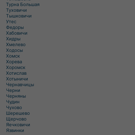
Турна Большая
Туховичи
Тышковичи
Утес
Федоры
Хабовичи
Хидры
Хмелево
Ходосы
Хомск
Хорева
Хоромск
Хотислав
Хотыничи
Чернавчицы
Черни
Черняны
Чудин
Чухово
Шерешево
Щерчово
Яечковичи
Язвинки