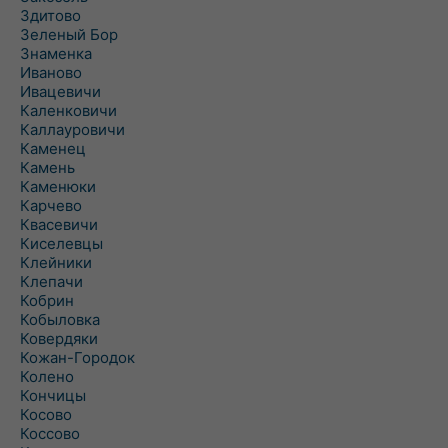
Здитово
Зеленый Бор
Знаменка
Иваново
Ивацевичи
Каленковичи
Каллауровичи
Каменец
Камень
Каменюки
Карчево
Квасевичи
Киселевцы
Клейники
Клепачи
Кобрин
Кобыловка
Ковердяки
Кожан-Городок
Колено
Кончицы
Косово
Коссово