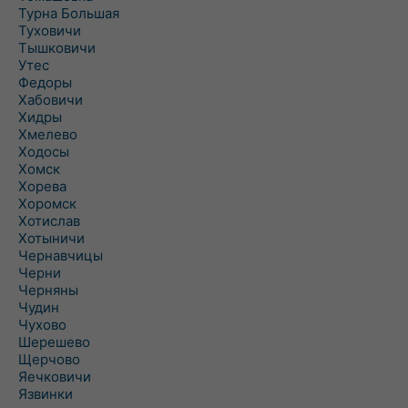
Турна Большая
Туховичи
Тышковичи
Утес
Федоры
Хабовичи
Хидры
Хмелево
Ходосы
Хомск
Хорева
Хоромск
Хотислав
Хотыничи
Чернавчицы
Черни
Черняны
Чудин
Чухово
Шерешево
Щерчово
Яечковичи
Язвинки