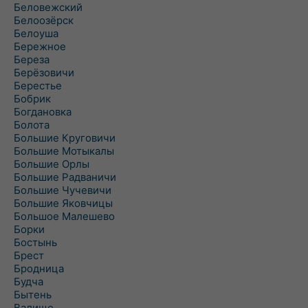
Беловежский
Белоозёрск
Белоуша
Бережное
Береза
Берёзовичи
Берестье
Бобрик
Богдановка
Болота
Большие Круговичи
Большие Мотыкалы
Большие Орлы
Большие Радваничи
Большие Чучевичи
Большие Яковчицы
Большое Малешево
Борки
Бостынь
Брест
Бродница
Будча
Бытень
Валище