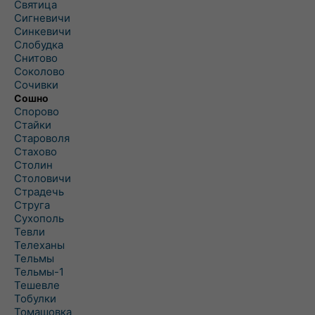
Святица
Сигневичи
Синкевичи
Слобудка
Снитово
Соколово
Сочивки
Сошно
Спорово
Стайки
Староволя
Стахово
Столин
Столовичи
Страдечь
Струга
Сухополь
Тевли
Телеханы
Тельмы
Тельмы-1
Тешевле
Тобулки
Томашовка