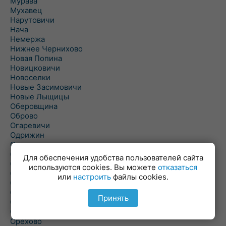
Мурава
Мухавец
Нарутовичи
Нача
Немержа
Нижнее Чернихово
Новая Попина
Новицковичи
Новоселки
Новые Засимовичи
Новые Лыщицы
Оберовщина
Оброво
Огаревичи
Одрижин
Оздамичи
Озяты
Для обеспечения удобства пользователей сайта
Олтуш
используются cookies. Вы можете
отказаться
Ольманы
или
настроить
файлы cookies.
Ольпень
Ольшаны
Принять
Омельная
Ополь
Орехово