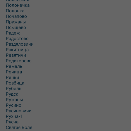
Полонечка
Полонка
Почапово
Пружаны
Псыщево
Радеж
Радостово
Раздяловичи
Ракитница
Ревятичи
Редигерово
Ремель
Речица
Речки
Ровбицк
Рубель
Рудск
Ружаны
Русино
Русиновичи
Рухча-1
Рясна
Святая Воля