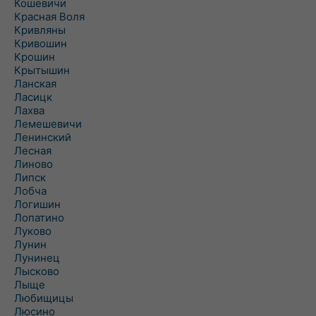
Кошевичи
Красная Воля
Кривляны
Кривошин
Крошин
Крытышин
Ланская
Ласицк
Лахва
Лемешевичи
Ленинский
Лесная
Линово
Липск
Лобча
Логишин
Лопатино
Луково
Лунин
Лунинец
Лысково
Лыще
Любищицы
Люсино