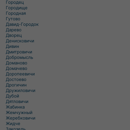
Городец
Городище
Городная
Гутово
Давид-Городок
Дарево
Дворец
Денисковичи
Дивин
Дмитровичи
Добромысль
Доманово
Домачево
Доропеевичи
Достоево
Дрогичин
Дружиловичи
Дубой
Дятловичи
Жабинка
Жемчужный
Жеребковичи
Жидче
Закозель