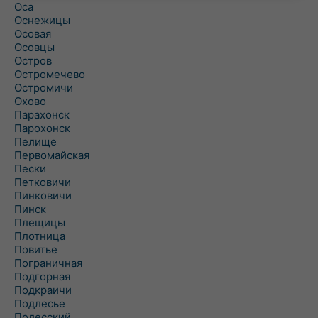
Оса
Оснежицы
Осовая
Осовцы
Остров
Остромечево
Остромичи
Охово
Парахонск
Парохонск
Пелище
Первомайская
Пески
Петковичи
Пинковичи
Пинск
Плещицы
Плотница
Повитье
Пограничная
Подгорная
Подкраичи
Подлесье
Полесский