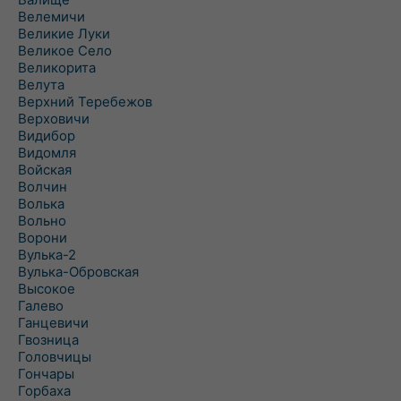
Велемичи
Великие Луки
Великое Село
Великорита
Велута
Верхний Теребежов
Верховичи
Видибор
Видомля
Войская
Волчин
Волька
Вольно
Ворони
Вулька-2
Вулька-Обровская
Высокое
Галево
Ганцевичи
Гвозница
Головчицы
Гончары
Горбаха