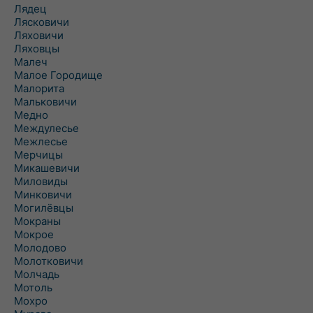
Лядец
Лясковичи
Ляховичи
Ляховцы
Малеч
Малое Городище
Малорита
Мальковичи
Медно
Междулесье
Межлесье
Мерчицы
Микашевичи
Миловиды
Минковичи
Могилёвцы
Мокраны
Мокрое
Молодово
Молотковичи
Молчадь
Мотоль
Мохро