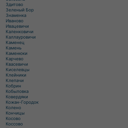
Здитово
Зеленый Бор
Знаменка
Иваново
Ивацевичи
Каленковичи
Каллауровичи
Каменец
Камень
Каменюки
Карчево
Квасевичи
Киселевцы
Клейники
Клепачи
Кобрин
Кобыловка
Ковердяки
Кожан-Городок
Колено
Кончицы
Косово
Коссово