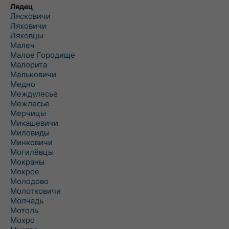
Лядец
Лясковичи
Ляховичи
Ляховцы
Малеч
Малое Городище
Малорита
Мальковичи
Медно
Междулесье
Межлесье
Мерчицы
Микашевичи
Миловиды
Минковичи
Могилёвцы
Мокраны
Мокрое
Молодово
Молотковичи
Молчадь
Мотоль
Мохро