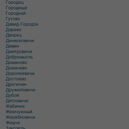
Городец
Городище
Городная
Гутово
Давид-Городок
Дарево
Дворец
Денисковичи
Дивин
Дмитровичи
Добромысль
Доманово
Домачево
Доропеевичи
Достоево
Дрогичин
Дружиловичи
Дубой
Дятловичи
Жабинка
Жемчужный
Жеребковичи
Жидче
Закозель