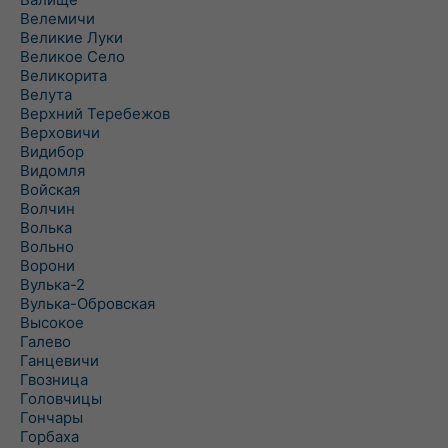
Велемичи
Великие Луки
Великое Село
Великорита
Велута
Верхний Теребежов
Верховичи
Видибор
Видомля
Войская
Волчин
Волька
Вольно
Ворони
Вулька-2
Вулька-Обровская
Высокое
Галево
Ганцевичи
Гвозница
Головчицы
Гончары
Горбаха