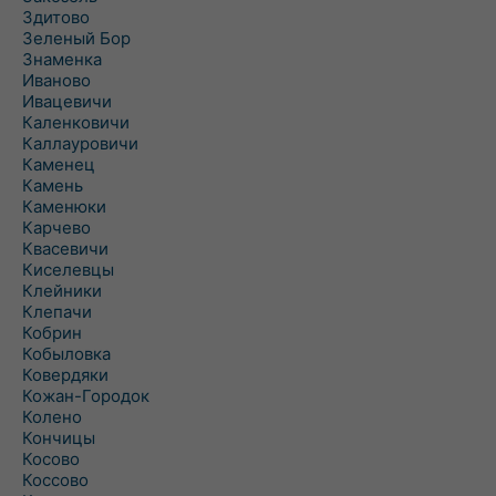
Здитово
Зеленый Бор
Знаменка
Иваново
Ивацевичи
Каленковичи
Каллауровичи
Каменец
Камень
Каменюки
Карчево
Квасевичи
Киселевцы
Клейники
Клепачи
Кобрин
Кобыловка
Ковердяки
Кожан-Городок
Колено
Кончицы
Косово
Коссово