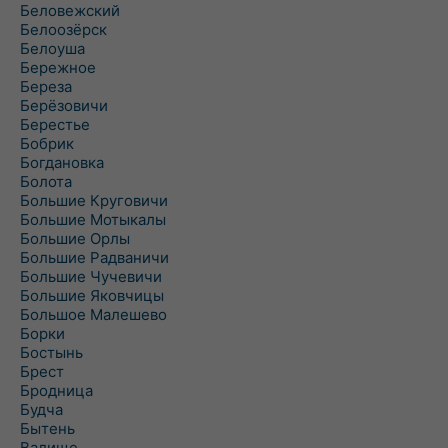
Беловежский
Белоозёрск
Белоуша
Бережное
Береза
Берёзовичи
Берестье
Бобрик
Богдановка
Болота
Большие Круговичи
Большие Мотыкалы
Большие Орлы
Большие Радваничи
Большие Чучевичи
Большие Яковчицы
Большое Малешево
Борки
Бостынь
Брест
Бродница
Будча
Бытень
Валище