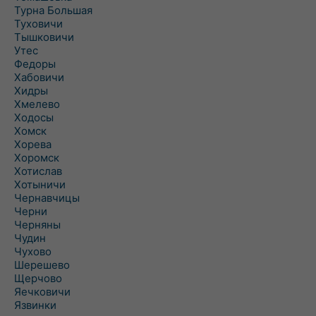
Турна Большая
Туховичи
Тышковичи
Утес
Федоры
Хабовичи
Хидры
Хмелево
Ходосы
Хомск
Хорева
Хоромск
Хотислав
Хотыничи
Чернавчицы
Черни
Черняны
Чудин
Чухово
Шерешево
Щерчово
Яечковичи
Язвинки