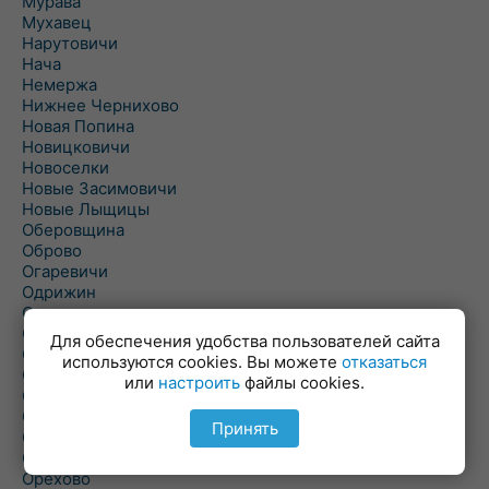
Мурава
Мухавец
Нарутовичи
Нача
Немержа
Нижнее Чернихово
Новая Попина
Новицковичи
Новоселки
Новые Засимовичи
Новые Лыщицы
Оберовщина
Оброво
Огаревичи
Одрижин
Оздамичи
Озяты
Для обеспечения удобства пользователей сайта
Олтуш
используются cookies. Вы можете
отказаться
Ольманы
или
настроить
файлы cookies.
Ольпень
Ольшаны
Принять
Омельная
Ополь
Орехово