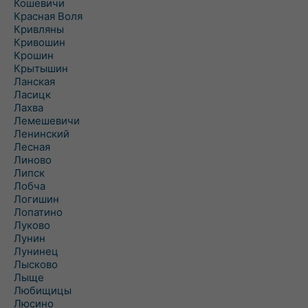
Кошевичи
Красная Воля
Кривляны
Кривошин
Крошин
Крытышин
Ланская
Ласицк
Лахва
Лемешевичи
Ленинский
Лесная
Линово
Липск
Лобча
Логишин
Лопатино
Луково
Лунин
Лунинец
Лысково
Лыще
Любищицы
Люсино