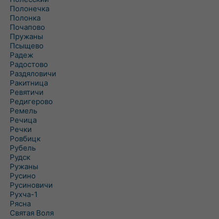
Полонечка
Полонка
Почапово
Пружаны
Псыщево
Радеж
Радостово
Раздяловичи
Ракитница
Ревятичи
Редигерово
Ремель
Речица
Речки
Ровбицк
Рубель
Рудск
Ружаны
Русино
Русиновичи
Рухча-1
Рясна
Святая Воля