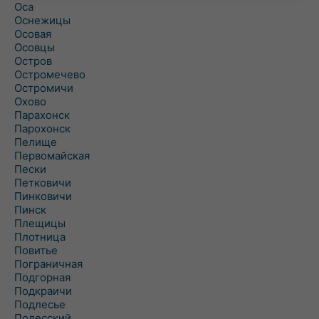
Оса
Оснежицы
Осовая
Осовцы
Остров
Остромечево
Остромичи
Охово
Парахонск
Парохонск
Пелище
Первомайская
Пески
Петковичи
Пинковичи
Пинск
Плещицы
Плотница
Повитье
Пограничная
Подгорная
Подкраичи
Подлесье
Полесский