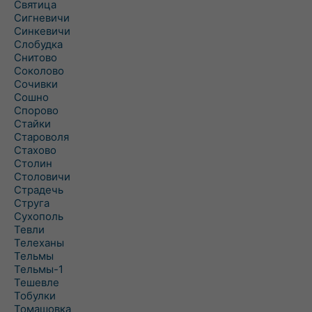
Святица
Сигневичи
Синкевичи
Слобудка
Снитово
Соколово
Сочивки
Сошно
Спорово
Стайки
Староволя
Стахово
Столин
Столовичи
Страдечь
Струга
Сухополь
Тевли
Телеханы
Тельмы
Тельмы-1
Тешевле
Тобулки
Томашовка