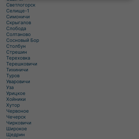
Светлогорск
Селище-1
Симоничи
Скрыгалов
Слобода
Солтаново
Сосновый Бор
Столбун
Стрешин
Тереховка
Терешковичи
Тихиничи
Туров
Уваровичи
Уза
Урицкое
Хойники
Хутор
Червоное
Чечерск
Чирковичи
Широкое
Щедрин