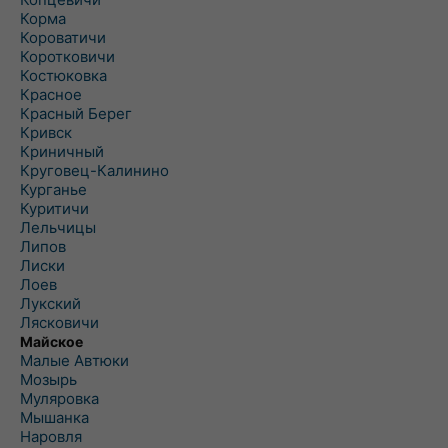
Корма
Короватичи
Коротковичи
Костюковка
Красное
Красный Берег
Кривск
Криничный
Круговец-Калинино
Курганье
Куритичи
Лельчицы
Липов
Лиски
Лоев
Лукский
Лясковичи
Майское
Малые Автюки
Мозырь
Муляровка
Мышанка
Наровля