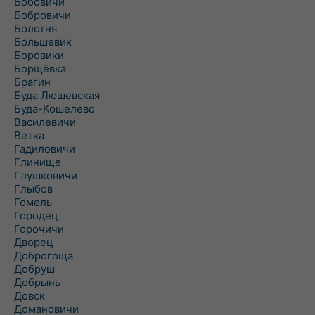
Бобовичи
Бобровичи
Болотня
Большевик
Боровики
Борщёвка
Брагин
Буда Люшевская
Буда-Кошелево
Василевичи
Ветка
Гадиловичи
Глинище
Глушковичи
Глыбов
Гомель
Городец
Горочичи
Дворец
Доброгоща
Добруш
Добрынь
Довск
Домановичи