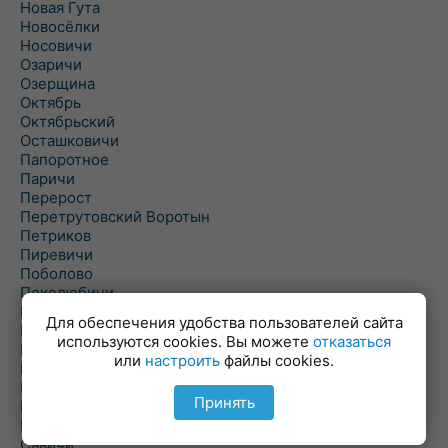
Новая Гута
Новосёлки
Носовичи
Озаричи
Озерщина
Октябрь
Октябрьский
Осташковичи
Папоротное
Паричи
Перерост
Перетрутовский Воротын
Петриков
Пиревичи
Поболово
Поколюбичи
Полесье
Для обеспечения удобства пользователей сайта
Птичь
используются cookies. Вы можете
отказаться
Речица
или
настроить
файлы cookies.
Ровенская Слобода
Рогачев
Принять
Рогинь
Рудня
Савичи