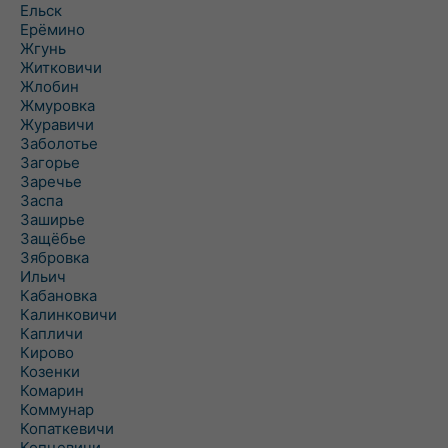
Ельск
Ерёмино
Жгунь
Житковичи
Жлобин
Жмуровка
Журавичи
Заболотье
Загорье
Заречье
Заспа
Заширье
Защёбье
Зябровка
Ильич
Кабановка
Калинковичи
Капличи
Кирово
Козенки
Комарин
Коммунар
Копаткевичи
Копцевичи