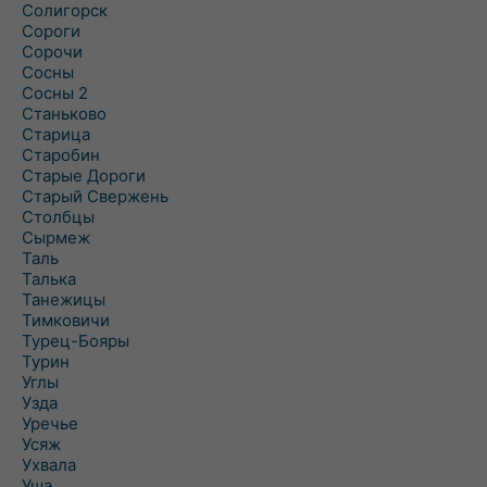
Солигорск
Сороги
Сорочи
Сосны
Сосны 2
Станьково
Старица
Старобин
Старые Дороги
Старый Свержень
Столбцы
Сырмеж
Таль
Талька
Танежицы
Тимковичи
Турец-Бояры
Турин
Углы
Узда
Уречье
Усяж
Ухвала
Уша