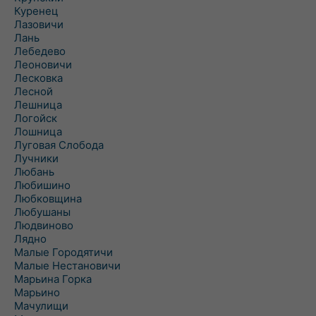
Куренец
Лазовичи
Лань
Лебедево
Леоновичи
Лесковка
Лесной
Лешница
Логойск
Лошница
Луговая Слобода
Лучники
Любань
Любишино
Любковщина
Любушаны
Людвиново
Лядно
Малые Городятичи
Малые Нестановичи
Марьина Горка
Марьино
Мачулищи