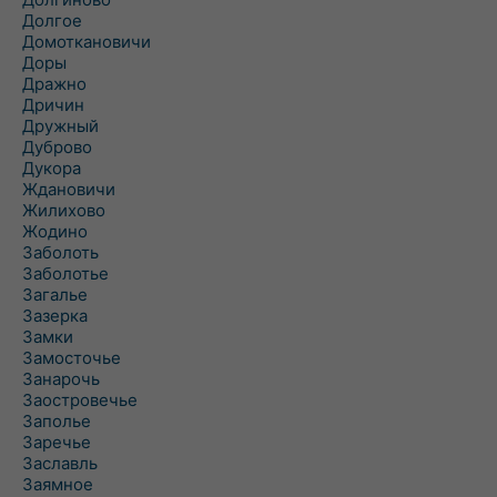
Долгое
Домоткановичи
Доры
Дражно
Дричин
Дружный
Дуброво
Дукора
Ждановичи
Жилихово
Жодино
Заболоть
Заболотье
Загалье
Зазерка
Замки
Замосточье
Занарочь
Заостровечье
Заполье
Заречье
Заславль
Заямное