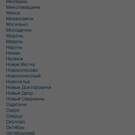
Мелешки
Миколаевщина
Минск
Михановичи
Могильно
Молодечно
Морочь
Мядель
Нарочь
Неман
Несвиж
Новая Метча
Новоколосово
Новополесский
Новоселье
Новые Докторовичи
Новый Двор
Новый Свержень
Оздятичи
Озеро
Озерцо
Околово
Октябрь
Октябрьский