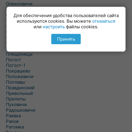
Олехновичи
Омговичи
Оношки
Для обеспечения удобства пользователей сайта
Осовец
используются cookies. Вы можете
отказаться
Острошицкий Городок
или
настроить
файлы cookies.
Пасека
Пастовичи
Принять
Першаи
Петришки
Плещеницы
Погост
Погост-1
Покрашево
Положевичи
Поплавы
Правдинский
Привольный
Прилепы
Пуховичи
Радошковичи
Раевка
Раков
Ратомка