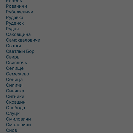
Речень
Рованичи
Рубежевичи
Рудавка
Руденск
Рудня
Саковщина
Самохваловичи
Сватки
Светлый Бор
Свирь
Свислочь
Селище
Семежево
Сеница
Силичи
Синявка
Ситники
Сковшин
Слобода
Слуцк
Смиловичи
Смолевичи
Снов