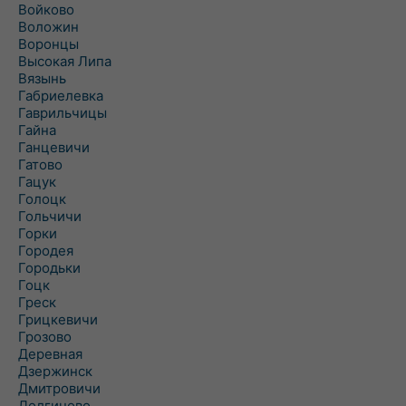
Войково
Воложин
Воронцы
Высокая Липа
Вязынь
Габриелевка
Гаврильчицы
Гайна
Ганцевичи
Гатово
Гацук
Голоцк
Гольчичи
Горки
Городея
Городьки
Гоцк
Греск
Грицкевичи
Грозово
Деревная
Дзержинск
Дмитровичи
Долгиново