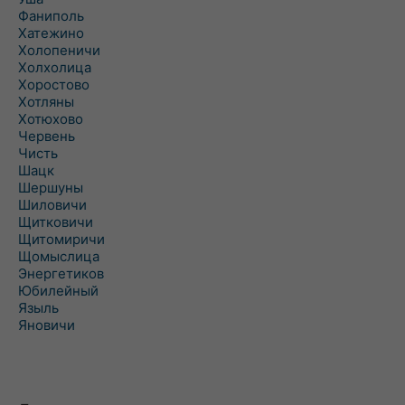
Фаниполь
Хатежино
Холопеничи
Холхолица
Хоростово
Хотляны
Хотюхово
Червень
Чисть
Шацк
Шершуны
Шиловичи
Щитковичи
Щитомиричи
Щомыслица
Энергетиков
Юбилейный
Языль
Яновичи