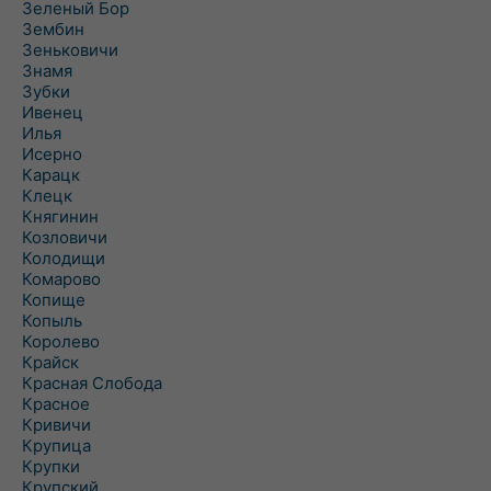
Зеленый Бор
Зембин
Зеньковичи
Знамя
Зубки
Ивенец
Илья
Исерно
Карацк
Клецк
Княгинин
Козловичи
Колодищи
Комарово
Копище
Копыль
Королево
Крайск
Красная Слобода
Красное
Кривичи
Крупица
Крупки
Крупский