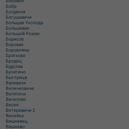
Бобовня
Бобр
Богданов
Богушевичи
Большая Ухолода
Большевик
Большой Рожан
Борисов
Боровая
Боровляны
Братково
Бродец
Будслав
Бучатино
Быстрица
Валевачи
Величковичи
Велятичи
Веселово
Весея
Ветеревичи 2
Вилейка
Вишневец
Вишнево