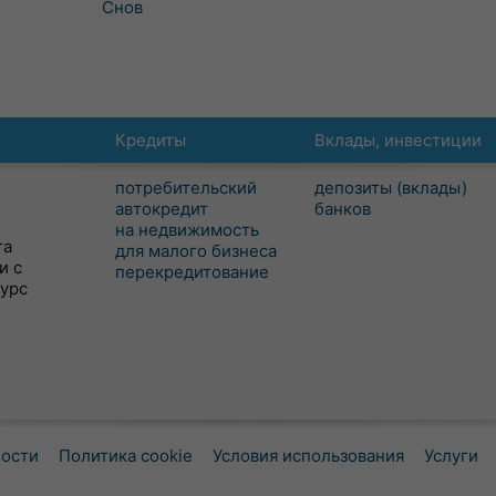
Снов
Кредиты
Вклады, инвестиции
потребительский
депозиты (вклады)
автокредит
банков
на недвижимость
та
для малого бизнеса
и с
перекредитование
сурс
ности
Политика cookie
Условия использования
Услуги