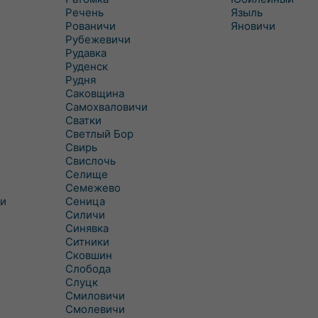
Речень
Языль
Рованичи
Яновичи
Рубежевичи
Рудавка
Руденск
Рудня
Саковщина
Самохваловичи
Сватки
Светлый Бор
Свирь
Свислочь
Селище
Семежево
и
Сеница
Силичи
Синявка
Ситники
Сковшин
Слобода
Слуцк
Смиловичи
Смолевичи