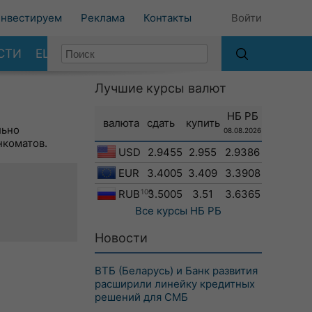
нвестируем
Реклама
Контакты
Войти
СТИ
ЕЩЕ
Лучшие курсы валют
НБ РБ
валюта
сдать
купить
льно
08.08.2026
нкоматов.
USD
2.9455
2.955
2.9386
EUR
3.4005
3.409
3.3908
RUB
100
3.5005
3.51
3.6365
Все курсы
НБ РБ
Новости
ВТБ (Беларусь) и Банк развития
расширили линейку кредитных
решений для СМБ