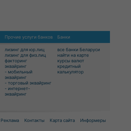
Прочие услуги банков
Банки
лизинг для юр.лиц
все банки Беларуси
лизинг для физ.лиц
найти на карте
факторинг
курсы валют
эквайринг
кредитный
- мобильный
калькулятор
эквайринг
- торговый эквайринг
- интернет-
эквайринг
Реклама
Контакты
Карта сайта
Информеры