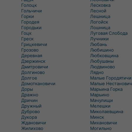
Голоцк
Лесковка
Гольчичи
Лесной
Горки
Лешница
Городея
Логойск
Городьки
Лошница
Гоцк
Луговая Слобода
Греск
Лучники
Грицкевичи
Любань
Грозово
Любишино
Деревная
Любковщина
Дзержинск
Любушаны
Дмитровичи
Людвиново
Долгиново
Лядно
Долгое
Малые Городятичи
Домоткановичи
Малые Нестанович
Доры
Марьина Горка
Дражно
Марьино
Дричин
Мачулищи
Дружный
Мелешки
Дуброво
Миколаевщина
Дукора
Минск
Ждановичи
Михановичи
Жилихово
Могильно