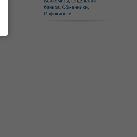
Банкоматы
,
Отделения
банков
,
Обменники
,
Инфокиоски