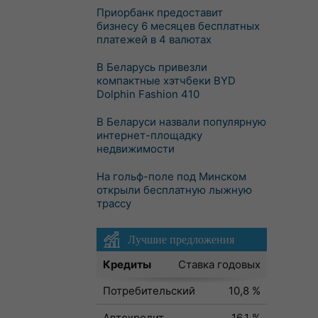
Приорбанк предоставит
бизнесу 6 месяцев бесплатных
платежей в 4 валютах
В Беларусь привезли
компактные хэтчбеки BYD
Dolphin Fashion 410
В Беларуси назвали популярную
интернет-площадку
недвижимости
На гольф-поле под Минском
открыли бесплатную лыжную
трассу
Лучшие предложения
Кредиты
Ставка годовых
Потребительский
10,8 %
Автокредит
16,1 %