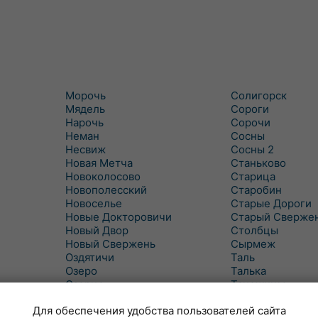
Морочь
Солигорск
Мядель
Сороги
Нарочь
Сорочи
Неман
Сосны
Несвиж
Сосны 2
Новая Метча
Станьково
Новоколосово
Старица
Новополесский
Старобин
Новоселье
Старые Дороги
Новые Докторовичи
Старый Сверже
Новый Двор
Столбцы
Новый Свержень
Сырмеж
Оздятичи
Таль
Озеро
Талька
Озерцо
Танежицы
Околово
Тимковичи
Для обеспечения удобства пользователей сайта
Октябрь
Турец-Бояры