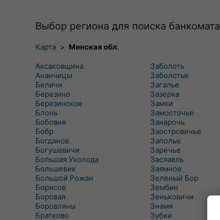
Выбор региона для поиска банкомата
Карта
>
Минская обл.
Аксаковщина
Заболоть
Ананчицы
Заболотье
Беличи
Загалье
Березино
Зазерка
Березинское
Замки
Блонь
Замосточье
Бобовня
Занарочь
Бобр
Заостровечье
Богданов
Заполье
Богушевичи
Заречье
Большая Ухолода
Заславль
Большевик
Заямное
Большой Рожан
Зеленый Бор
Борисов
Зембин
Боровая
Зеньковичи
Боровляны
Знамя
Братково
Зубки