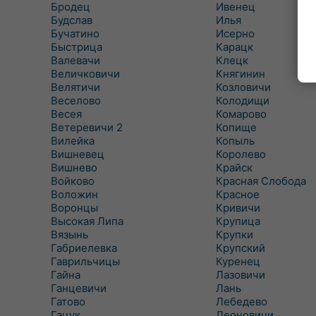
Бродец
Ивенец
Будслав
Илья
Бучатино
Исерно
Быстрица
Карацк
Валевачи
Клецк
Величковичи
Княгинин
Велятичи
Козловичи
Веселово
Колодищи
Весея
Комарово
Ветеревичи 2
Копище
Вилейка
Копыль
Вишневец
Королево
Вишнево
Крайск
Войково
Красная Слобода
Воложин
Красное
Воронцы
Кривичи
Высокая Липа
Крупица
Вязынь
Крупки
Габриелевка
Крупский
Гаврильчицы
Куренец
Гайна
Лазовичи
Ганцевичи
Лань
Гатово
Лебедево
Гацук
Леоновичи