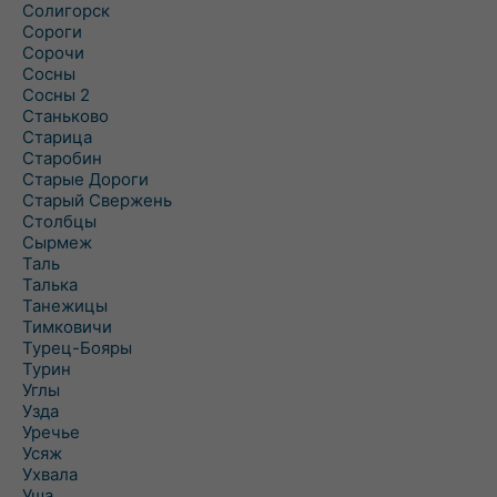
Солигорск
Сороги
Сорочи
Сосны
Сосны 2
Станьково
Старица
Старобин
Старые Дороги
Старый Свержень
Столбцы
Сырмеж
Таль
Талька
Танежицы
Тимковичи
Турец-Бояры
Турин
Углы
Узда
Уречье
Усяж
Ухвала
Уша