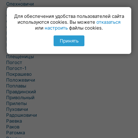
Олехновичи
Омговичи
Оношки
Для обеспечения удобства пользователей сайта
Осовец
используются cookies. Вы можете
отказаться
Острошицкий Городок
или
настроить
файлы cookies.
Пасека
Пастовичи
Принять
Першаи
Петришки
Плещеницы
Погост
Погост-1
Покрашево
Положевичи
Поплавы
Правдинский
Привольный
Прилепы
Пуховичи
Радошковичи
Раевка
Раков
Ратомка