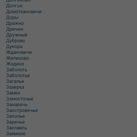
Долгое
Домоткановичи
Доры
Дражно
Дричин
Дружный
Дуброво
Дукора
Ждановичи
Жилихово
Жодино
Заболоть
Заболотье
Загалье
Зазерка
Замки
Замосточье
Занарочь
Заостровечье
Заполье
Заречье
Заславль
Заямное