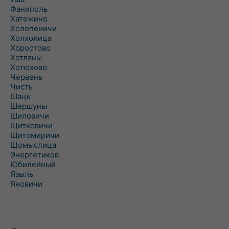
Фаниполь
Хатежино
Холопеничи
Холхолица
Хоростово
Хотляны
Хотюхово
Червень
Чисть
Шацк
Шершуны
Шиловичи
Щитковичи
Щитомиричи
Щомыслица
Энергетиков
Юбилейный
Языль
Яновичи