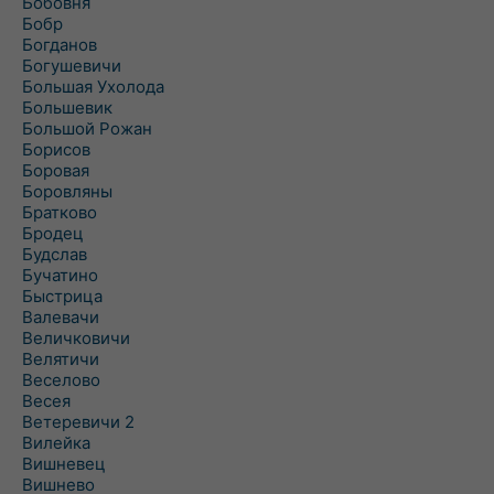
Бобовня
Бобр
Богданов
Богушевичи
Большая Ухолода
Большевик
Большой Рожан
Борисов
Боровая
Боровляны
Братково
Бродец
Будслав
Бучатино
Быстрица
Валевачи
Величковичи
Велятичи
Веселово
Весея
Ветеревичи 2
Вилейка
Вишневец
Вишнево