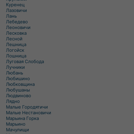
Куренец
Лазовичи
Лань
Лебедево
Леоновичи
Лесковка
Лесной
Лешница
Логойск
Лошница
Луговая Слобода
Лучники
Любань
Любишино
Любковщина
Любушаны
Людвиново
Лядно
Малые Городятичи
Малые Нестановичи
Марьина Горка
Марьино
Мачулищи