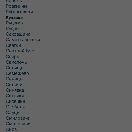
Речень
Рованичи
Рубежевичи
Рудавка
Руденск
Рудня
Саковщина
Самохваловичи
Сватки
Светлый Бор
Свирь
Свислочь
Селище
Семежево
Сеница
Силичи
Синявка
Ситники
Сковшин
Слобода
Слуцк
Смиловичи
Смолевичи
Снов