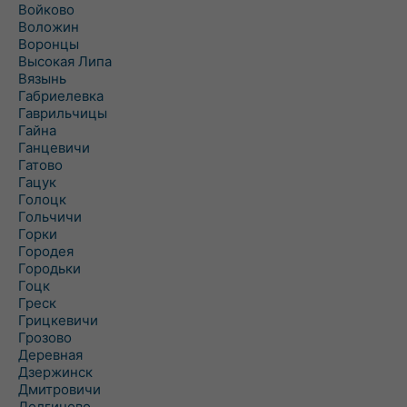
Войково
Воложин
Воронцы
Высокая Липа
Вязынь
Габриелевка
Гаврильчицы
Гайна
Ганцевичи
Гатово
Гацук
Голоцк
Гольчичи
Горки
Городея
Городьки
Гоцк
Греск
Грицкевичи
Грозово
Деревная
Дзержинск
Дмитровичи
Долгиново