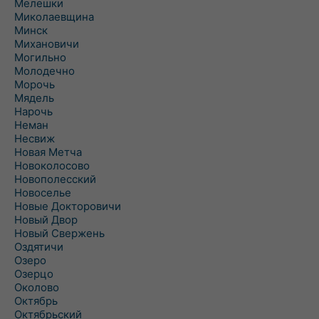
Мелешки
Миколаевщина
Минск
Михановичи
Могильно
Молодечно
Морочь
Мядель
Нарочь
Неман
Несвиж
Новая Метча
Новоколосово
Новополесский
Новоселье
Новые Докторовичи
Новый Двор
Новый Свержень
Оздятичи
Озеро
Озерцо
Околово
Октябрь
Октябрьский