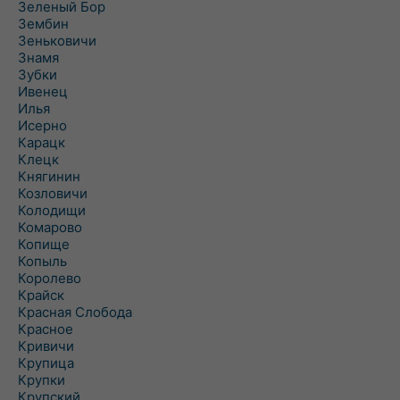
Зеленый Бор
Зембин
Зеньковичи
Знамя
Зубки
Ивенец
Илья
Исерно
Карацк
Клецк
Княгинин
Козловичи
Колодищи
Комарово
Копище
Копыль
Королево
Крайск
Красная Слобода
Красное
Кривичи
Крупица
Крупки
Крупский