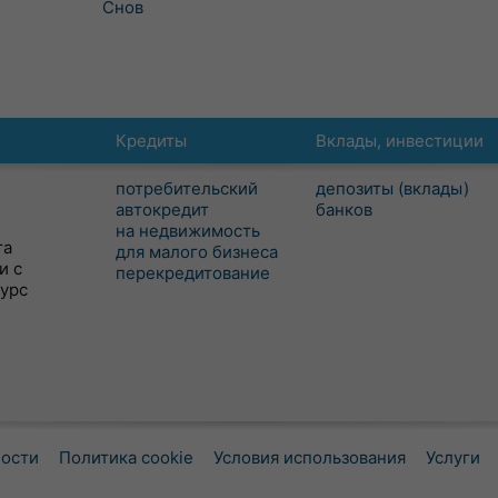
Снов
Кредиты
Вклады, инвестиции
потребительский
депозиты (вклады)
автокредит
банков
на недвижимость
та
для малого бизнеса
и с
перекредитование
сурс
ности
Политика cookie
Условия использования
Услуги