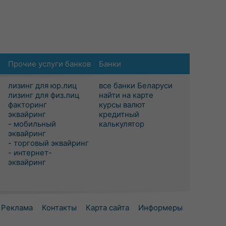
Прочие услуги банков
Банки
лизинг для юр.лиц
все банки Беларуси
лизинг для физ.лиц
найти на карте
факторинг
курсы валют
эквайринг
кредитный
- мобильный
калькулятор
эквайринг
- торговый эквайринг
- интернет-
эквайринг
Реклама
Контакты
Карта сайта
Информеры