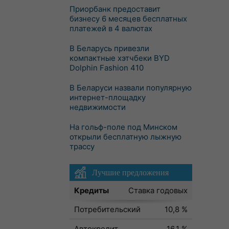
Приорбанк предоставит
бизнесу 6 месяцев бесплатных
платежей в 4 валютах
В Беларусь привезли
компактные хэтчбеки BYD
Dolphin Fashion 410
В Беларуси назвали популярную
интернет-площадку
недвижимости
На гольф-поле под Минском
открыли бесплатную лыжную
трассу
Лучшие предложения
Кредиты
Ставка годовых
Потребительский
10,8 %
Автокредит
16,1 %