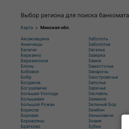
Выбор региона для поиска банкомата
Карта
>
Минская обл.
Аксаковщина
Заболоть
Ананчицы
Заболотье
Беличи
Загалье
Березино
Зазерка
Березинское
Замки
Блонь
Замосточье
Бобовня
Занарочь
Бобр
Заостровечье
Богданов
Заполье
Богушевичи
Заречье
Большая Ухолода
Заславль
Большевик
Заямное
Большой Рожан
Зеленый Бор
Борисов
Зембин
Боровая
Зеньковичи
Боровляны
Знамя
Братково
Зубки