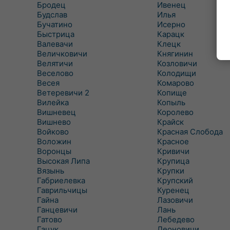
Бродец
Ивенец
Будслав
Илья
Бучатино
Исерно
Быстрица
Карацк
Валевачи
Клецк
Величковичи
Княгинин
Велятичи
Козловичи
Веселово
Колодищи
Весея
Комарово
Ветеревичи 2
Копище
Вилейка
Копыль
Вишневец
Королево
Вишнево
Крайск
Войково
Красная Слобода
Воложин
Красное
Воронцы
Кривичи
Высокая Липа
Крупица
Вязынь
Крупки
Габриелевка
Крупский
Гаврильчицы
Куренец
Гайна
Лазовичи
Ганцевичи
Лань
Гатово
Лебедево
Гацук
Леоновичи