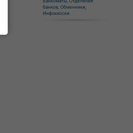
Банкоматы
,
Отделения
банков
,
Обменники
,
Инфокиоски