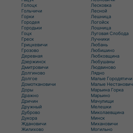
Голоцк
Лесковка
Гольчичи
Лесной
Горки
Лешница
Городея
Логойск
Городьки
Лошница
Гоцк
Луговая Слобода
Греск
Лучники
Грицкевичи
Любань
Грозово
Любишино
Деревная
Любковщина
Дзержинск
Любушаны
Дмитровичи
Людвиново
Долгиново
Лядно
Долгое
Малые Городятичи
Домоткановичи
Малые Нестанович
Доры
Марьина Горка
Дражно
Марьино
Дричин
Мачулищи
Дружный
Мелешки
Дуброво
Миколаевщина
Дукора
Минск
Ждановичи
Михановичи
Жилихово
Могильно