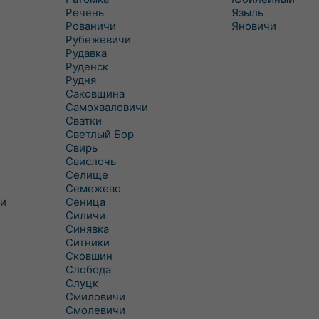
Речень
Языль
Рованичи
Яновичи
Рубежевичи
Рудавка
Руденск
Рудня
Саковщина
Самохваловичи
Сватки
Светлый Бор
Свирь
Свислочь
Селище
Семежево
и
Сеница
Силичи
Синявка
Ситники
Сковшин
Слобода
Слуцк
Смиловичи
Смолевичи