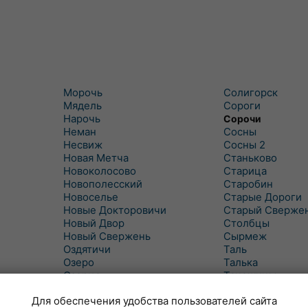
Морочь
Солигорск
Мядель
Сороги
Нарочь
Сорочи
Неман
Сосны
Несвиж
Сосны 2
Новая Метча
Станьково
Новоколосово
Старица
Новополесский
Старобин
Новоселье
Старые Дороги
Новые Докторовичи
Старый Сверже
Новый Двор
Столбцы
Новый Свержень
Сырмеж
Оздятичи
Таль
Озеро
Талька
Озерцо
Танежицы
Околово
Тимковичи
Для обеспечения удобства пользователей сайта
Октябрь
Турец-Бояры