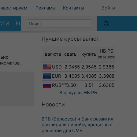
нвестируем
Реклама
Контакты
Войти
СТИ
ЕЩЕ
Лучшие курсы валют
НБ РБ
валюта
сдать
купить
льно
08.08.2026
нкоматов.
USD
2.9455
2.9545
2.9386
EUR
3.4005
3.4085
3.3908
RUB
100
3.501
3.51
3.6365
Все курсы
НБ РБ
Новости
ВТБ (Беларусь) и Банк развития
расширили линейку кредитных
решений для СМБ