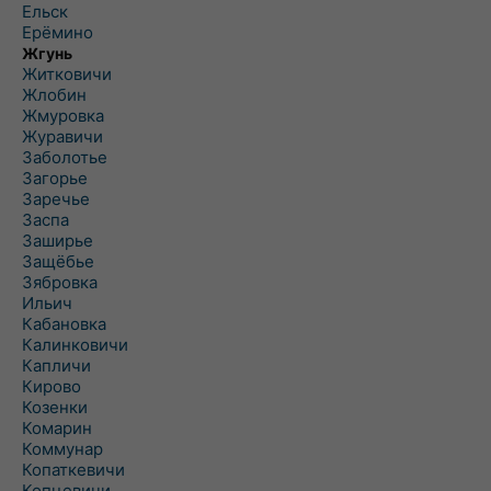
Ельск
Ерёмино
Жгунь
Житковичи
Жлобин
Жмуровка
Журавичи
Заболотье
Загорье
Заречье
Заспа
Заширье
Защёбье
Зябровка
Ильич
Кабановка
Калинковичи
Капличи
Кирово
Козенки
Комарин
Коммунар
Копаткевичи
Копцевичи