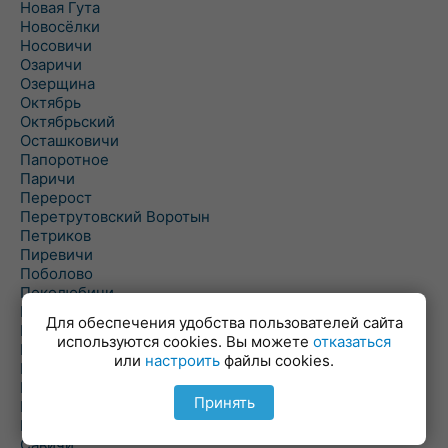
Новая Гута
Новосёлки
Носовичи
Озаричи
Озерщина
Октябрь
Октябрьский
Осташковичи
Папоротное
Паричи
Перерост
Перетрутовский Воротын
Петриков
Пиревичи
Поболово
Поколюбичи
Полесье
Для обеспечения удобства пользователей сайта
Птичь
используются cookies. Вы можете
отказаться
Речица
или
настроить
файлы cookies.
Ровенская Слобода
Рогачев
Принять
Рогинь
Рудня
Савичи