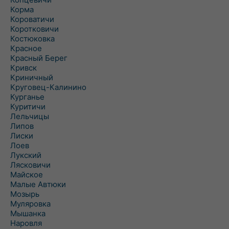
Корма
Короватичи
Коротковичи
Костюковка
Красное
Красный Берег
Кривск
Криничный
Круговец-Калинино
Курганье
Куритичи
Лельчицы
Липов
Лиски
Лоев
Лукский
Лясковичи
Майское
Малые Автюки
Мозырь
Муляровка
Мышанка
Наровля