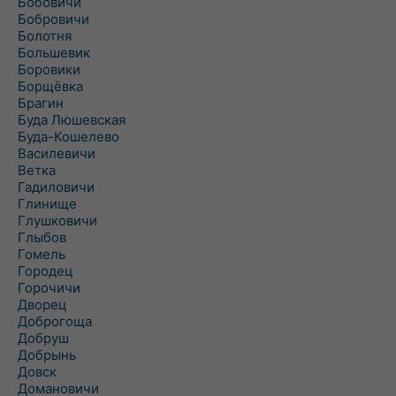
Бобовичи
Бобровичи
Болотня
Большевик
Боровики
Борщёвка
Брагин
Буда Люшевская
Буда-Кошелево
Василевичи
Ветка
Гадиловичи
Глинище
Глушковичи
Глыбов
Гомель
Городец
Горочичи
Дворец
Доброгоща
Добруш
Добрынь
Довск
Домановичи