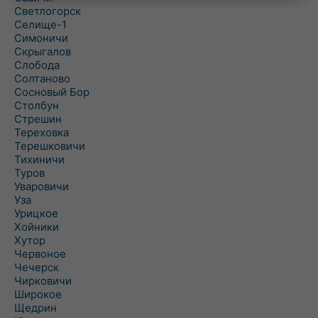
Светлогорск
Селище-1
Симоничи
Скрыгалов
Слобода
Солтаново
Сосновый Бор
Столбун
Стрешин
Тереховка
Терешковичи
Тихиничи
Туров
Уваровичи
Уза
Урицкое
Хойники
Хутор
Червоное
Чечерск
Чирковичи
Широкое
Щедрин