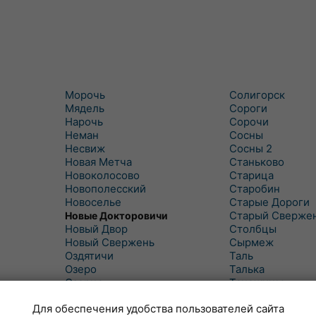
Морочь
Солигорск
Мядель
Сороги
Нарочь
Сорочи
Неман
Сосны
Несвиж
Сосны 2
Новая Метча
Станьково
Новоколосово
Старица
Новополесский
Старобин
Новоселье
Старые Дороги
Старый Сверже
Новые Докторовичи
Новый Двор
Столбцы
Новый Свержень
Сырмеж
Оздятичи
Таль
Озеро
Талька
Озерцо
Танежицы
Околово
Тимковичи
Для обеспечения удобства пользователей сайта
Октябрь
Турец-Бояры