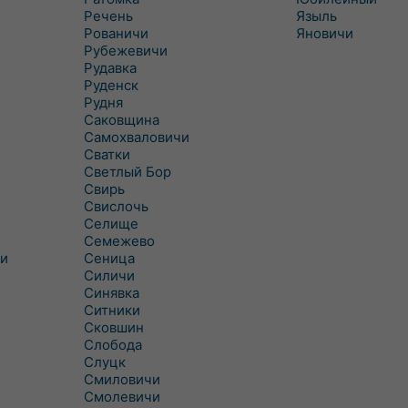
Речень
Языль
Рованичи
Яновичи
Рубежевичи
Рудавка
Руденск
Рудня
Саковщина
Самохваловичи
Сватки
Светлый Бор
Свирь
Свислочь
Селище
Семежево
и
Сеница
Силичи
Синявка
Ситники
Сковшин
Слобода
Слуцк
Смиловичи
Смолевичи