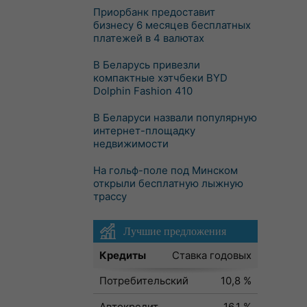
Приорбанк предоставит
бизнесу 6 месяцев бесплатных
платежей в 4 валютах
В Беларусь привезли
компактные хэтчбеки BYD
Dolphin Fashion 410
В Беларуси назвали популярную
интернет-площадку
недвижимости
На гольф-поле под Минском
открыли бесплатную лыжную
трассу
Лучшие предложения
Кредиты
Ставка годовых
Потребительский
10,8 %
Автокредит
16,1 %