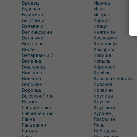
Бродец
Ивенец
Будслав
Илья
Бучатино
Исерно
Быстрица
Карацк
Валевачи
Клецк
Величковичи
Княгинин
Велятичи
Козловичи
Веселово
Колодищи
Весея
Комарово
Ветеревичи 2
Копище
Вилейка
Копыль
Вишневец
Королево
Вишнево
Крайск
Войково
Красная Слобода
Воложин
Красное
Воронцы
Кривичи
Высокая Липа
Крупица
Вязынь
Крупки
Габриелевка
Крупский
Гаврильчицы
Куренец
Гайна
Лазовичи
Ганцевичи
Лань
Гатово
Лебедево
Гацук
Леоновичи