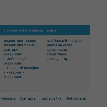
Прочие услуги банков
Банки
лизинг для юр.лиц
все банки Беларуси
лизинг для физ.лиц
найти на карте
факторинг
курсы валют
эквайринг
кредитный
- мобильный
калькулятор
эквайринг
- торговый эквайринг
- интернет-
эквайринг
Реклама
Контакты
Карта сайта
Информеры