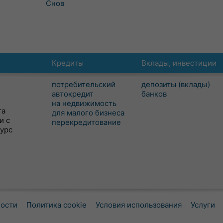
Снов
Кредиты
Вклады, инвестиции
потребительский
депозиты (вклады)
автокредит
банков
на недвижимость
та
для малого бизнеса
и с
перекредитование
сурс
ности
Политика cookie
Условия использования
Услуги