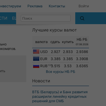
нвестируем
Реклама
Контакты
Войти
СТИ
ЕЩЕ
Лучшие курсы валют
НБ РБ
валюта
сдать
купить
льно
07.08.2026
нкоматов.
USD
2.927
2.933
2.9386
EUR
3.385
3.385
3.3908
RUB
100
3.515
3.53
3.6365
ить
Все курсы
НБ РБ
Новости
ВТБ (Беларусь) и Банк развития
расширили линейку кредитных
решений для СМБ