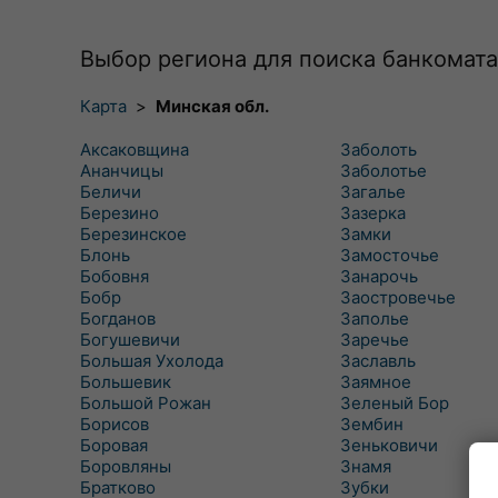
Выбор региона для поиска банкомата
Карта
>
Минская обл.
Аксаковщина
Заболоть
Ананчицы
Заболотье
Беличи
Загалье
Березино
Зазерка
Березинское
Замки
Блонь
Замосточье
Бобовня
Занарочь
Бобр
Заостровечье
Богданов
Заполье
Богушевичи
Заречье
Большая Ухолода
Заславль
Большевик
Заямное
Большой Рожан
Зеленый Бор
Борисов
Зембин
Боровая
Зеньковичи
Боровляны
Знамя
Братково
Зубки