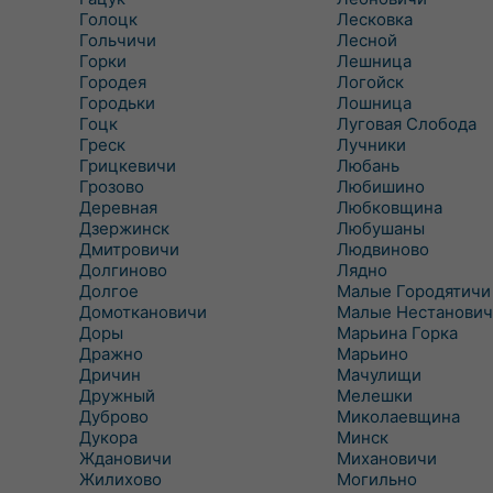
Голоцк
Лесковка
Гольчичи
Лесной
Горки
Лешница
Городея
Логойск
Городьки
Лошница
Гоцк
Луговая Слобода
Греск
Лучники
Грицкевичи
Любань
Грозово
Любишино
Деревная
Любковщина
Дзержинск
Любушаны
Дмитровичи
Людвиново
Долгиново
Лядно
Долгое
Малые Городятичи
Домоткановичи
Малые Нестанович
Доры
Марьина Горка
Дражно
Марьино
Дричин
Мачулищи
Дружный
Мелешки
Дуброво
Миколаевщина
Дукора
Минск
Ждановичи
Михановичи
Жилихово
Могильно