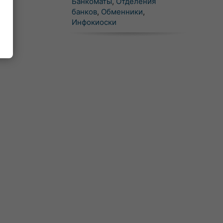
Банкоматы
,
Отделения
банков
,
Обменники
,
Инфокиоски