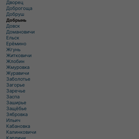
Дворец
Доброгоща
Добруш
Добрынь
Довск
Домановичи
Ельск
Ерёмино
Жгунь
Житковичи
Жлобин
Жмуровка
Журавичи
Заболотье
Загорье
Заречье
Заспа
Заширье
Защёбье
Зябровка
Ильич
Кабановка
Калинковичи
Капличи