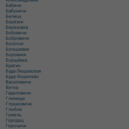
Бабичи
Бабуничи
Белицк
Берёзки
Березовка
Бобовичи
Бобровичи
Болотня
Большевик
Боровики
Борщёвка
Брагин
Буда Люшевская
Буда-Кошелево
Василевичи
Ветка
Гадиловичи
Глинище
Глушковичи
Глыбов
Гомель
Городец
Горочичи