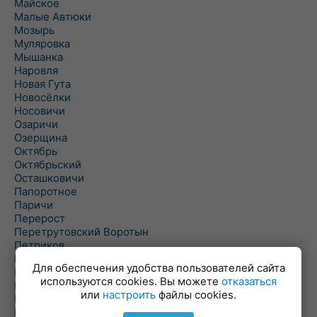
Майское
Малые Автюки
Мозырь
Муляровка
Мышанка
Наровля
Новая Гута
Новосёлки
Носовичи
Озаричи
Озерщина
Октябрь
Октябрьский
Осташковичи
Папоротное
Паричи
Перерост
Перетрутовский Воротын
Петриков
Пиревичи
Для обеспечения удобства пользователей сайта
Поболово
используются cookies. Вы можете
отказаться
Поколюбичи
или
настроить
файлы cookies.
Полесье
Птичь