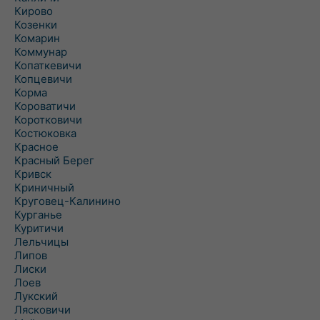
Кирово
Козенки
Комарин
Коммунар
Копаткевичи
Копцевичи
Корма
Короватичи
Коротковичи
Костюковка
Красное
Красный Берег
Кривск
Криничный
Круговец-Калинино
Курганье
Куритичи
Лельчицы
Липов
Лиски
Лоев
Лукский
Лясковичи