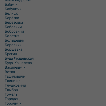
Бабичи
Бабуничи
Белицк
Берёзки
Березовка
Бобовичи
Бобровичи
Болотня
Большевик
Боровики
Борщёвка
Брагин
Буда Люшевская
Буда-Кошелево
Василевичи
Ветка
Гадиловичи
Глинище
Глушковичи
Глыбов
Гомель
Городец
Горочичи