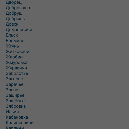
Дворец
Доброгоща
Добруш
Добрынь
Довск
Домановичи
Ельск
Ерёмино
Жгунь
Житковичи
Жлобин
Жмуровка
Журавичи
Заболотье
Загорье
Заречье
Заспа
Заширье
Защёбье
Зябровка
Ильич
Кабановка
Калинковичи
Капличи