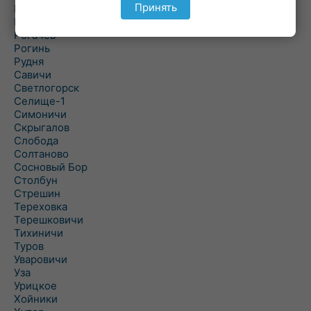
Принять
Речица
Ровенская Слобода
Рогачев
Рогинь
Рудня
Савичи
Светлогорск
Селище-1
Симоничи
Скрыгалов
Слобода
Солтаново
Сосновый Бор
Столбун
Стрешин
Тереховка
Терешковичи
Тихиничи
Туров
Уваровичи
Уза
Урицкое
Хойники