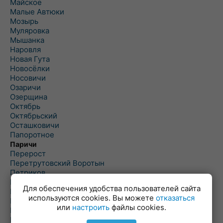
Майское
Малые Автюки
Мозырь
Муляровка
Мышанка
Наровля
Новая Гута
Новосёлки
Носовичи
Озаричи
Озерщина
Октябрь
Октябрьский
Осташковичи
Папоротное
Паричи
Перерост
Перетрутовский Воротын
Петриков
Пиревичи
Для обеспечения удобства пользователей сайта
Поболово
используются cookies. Вы можете
отказаться
Поколюбичи
или
настроить
файлы cookies.
Полесье
Птичь