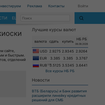
нвестируем
Реклама
Контакты
Войти
СТИ
ЕЩЕ
Лучшие курсы валют
киоски
НБ РБ
валюта
сдать
купить
06.08.2026
м сайте,
USD
2.9275
2.9345
2.9264
ым и быстрым.
EUR
3.385
3.385
3.3767
тов, отделений
RUB
100
3.5125
3.5345
3.6441
Все курсы
НБ РБ
Новости
ВТБ (Беларусь) и Банк развития
расширили линейку кредитных
решений для СМБ