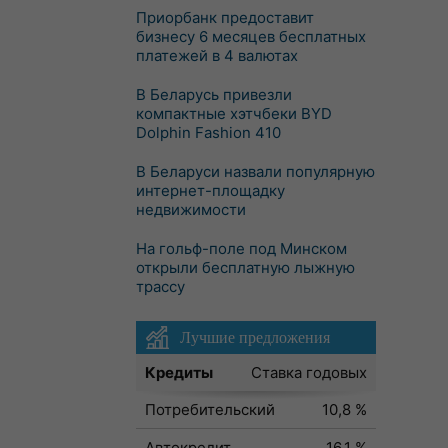
Приорбанк предоставит
бизнесу 6 месяцев бесплатных
платежей в 4 валютах
В Беларусь привезли
компактные хэтчбеки BYD
Dolphin Fashion 410
В Беларуси назвали популярную
интернет-площадку
недвижимости
На гольф-поле под Минском
открыли бесплатную лыжную
трассу
Лучшие предложения
Кредиты
Ставка годовых
Потребительский
10,8 %
Автокредит
16,1 %