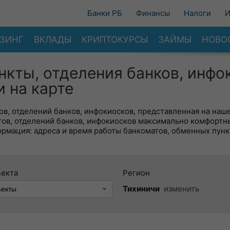
Банки РБ
Финансы
Налоги
И
ЗИНГ
ВКЛАДЫ
КРИПТОКУРСЫ
ЗАЙМЫ
НОВО
нкты, отделения банков, инфо
 на карте
в, отделений банков, инфокиосков, представленная на наше
тов, отделений банков, инфокиосков максимально комфортн
ормация: адреса и время работы банкоматов, обменных пунк
ъекта
Регион
Тихиничи
изменить