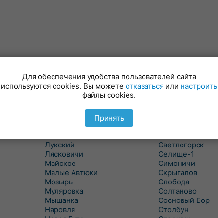
Для обеспечения удобства пользователей сайта
используются cookies. Вы можете
отказаться
или
настроить
файлы cookies.
Куритичи
Ровенская Слоб
Лельчицы
Рогачев
Липов
Рогинь
Принять
Лиски
Рудня
Лоев
Савичи
Лукский
Светлогорск
Лясковичи
Селище-1
Майское
Симоничи
Малые Автюки
Скрыгалов
Мозырь
Слобода
Муляровка
Солтаново
Мышанка
Сосновый Бор
Наровля
Столбун