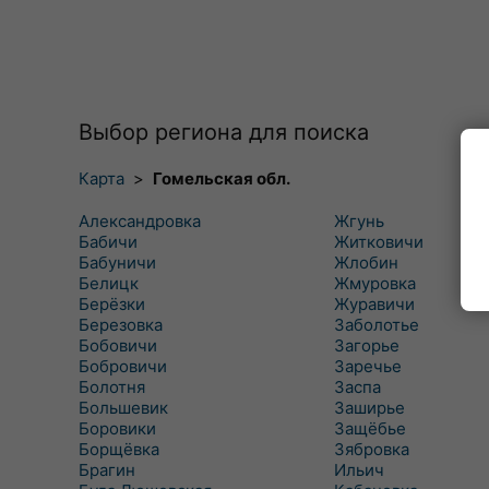
Выбор региона для поиска
Карта
>
Гомельская обл.
Александровка
Жгунь
Бабичи
Житковичи
Бабуничи
Жлобин
Белицк
Жмуровка
Берёзки
Журавичи
Березовка
Заболотье
Бобовичи
Загорье
Бобровичи
Заречье
Болотня
Заспа
Большевик
Заширье
Боровики
Защёбье
Борщёвка
Зябровка
Брагин
Ильич