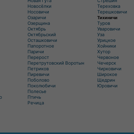
Новая Гута
Стрешин
Новосёлки
Тереховка
Носовичи
Терешковичи
Озаричи
Тихиничи
Озерщина
Туров
Октябрь
Уваровичи
Октябрьский
Уза
Осташковичи
Урицкое
Папоротное
Хойники
Паричи
Хутор
Перерост
Червоное
Перетрутовский Воротын
Чечерск
Петриков
Чирковичи
Пиревичи
Широкое
Поболово
Щедрин
Поколюбичи
Юровичи
Полесье
о
Птичь
Речица