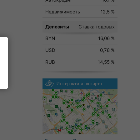
Недвижимость
12,5 %
Депозиты
Ставка годовых
BYN
16,06 %
USD
0,78 %
RUB
14,55 %
ода
Интерактивная карта