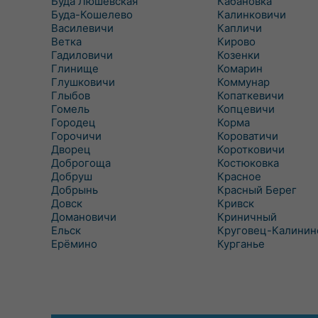
Буда Люшевская
Кабановка
Буда-Кошелево
Калинковичи
Василевичи
Капличи
Ветка
Кирово
Гадиловичи
Козенки
Глинище
Комарин
Глушковичи
Коммунар
Глыбов
Копаткевичи
Гомель
Копцевичи
Городец
Корма
Горочичи
Короватичи
Дворец
Коротковичи
Доброгоща
Костюковка
Добруш
Красное
Добрынь
Красный Берег
Довск
Кривск
Домановичи
Криничный
Ельск
Круговец-Калинин
Ерёмино
Курганье