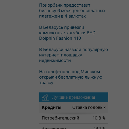
Приорбанк предоставит
бизнесу 6 месяцев бесплатных
платежей в 4 валютах
В Беларусь привезли
компактные хэтчбеки BYD
Dolphin Fashion 410
В Беларуси назвали популярную
интернет-площадку
недвижимости
На гольф-поле под Минском
открыли бесплатную лыжную
трассу
Лучшие предложения
Кредиты
Ставка годовых
Потребительский
10,8 %
Автокредит
16,1 %