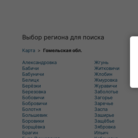
Выбор региона для поиска
Карта
>
Гомельская обл.
Александровка
Жгунь
Бабичи
Житковичи
Бабуничи
Жлобин
Белицк
Жмуровка
Берёзки
Журавичи
Березовка
Заболотье
Бобовичи
Загорье
Бобровичи
Заречье
Болотня
Заспа
Большевик
Заширье
Боровики
Защёбье
Борщёвка
Зябровка
Брагин
Ильич