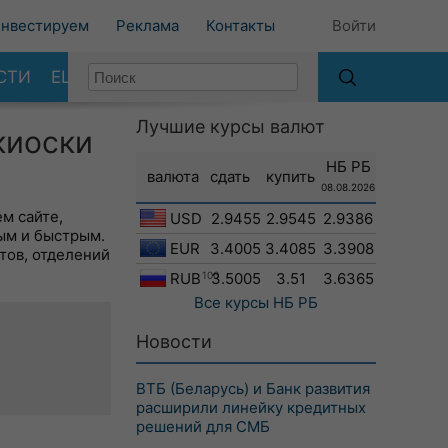
нвестируем
Реклама
Контакты
Войти
СТИ
ЕЩЕ
Лучшие курсы валют
киоски
НБ РБ
валюта
сдать
купить
08.08.2026
м сайте,
USD
2.9455
2.9545
2.9386
ым и быстрым.
EUR
3.4005
3.4085
3.3908
тов, отделений
RUB
100
3.5005
3.51
3.6365
Все курсы
НБ РБ
Новости
ВТБ (Беларусь) и Банк развития
расширили линейку кредитных
решений для СМБ