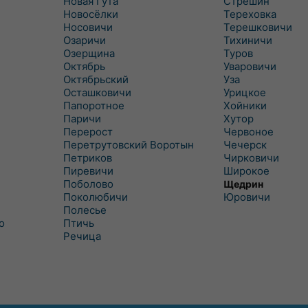
Новая Гута
Стрешин
Новосёлки
Тереховка
Носовичи
Терешковичи
Озаричи
Тихиничи
Озерщина
Туров
Октябрь
Уваровичи
Октябрьский
Уза
Осташковичи
Урицкое
Папоротное
Хойники
Паричи
Хутор
Перерост
Червоное
Перетрутовский Воротын
Чечерск
Петриков
Чирковичи
Пиревичи
Широкое
Поболово
Щедрин
Поколюбичи
Юровичи
Полесье
о
Птичь
Речица