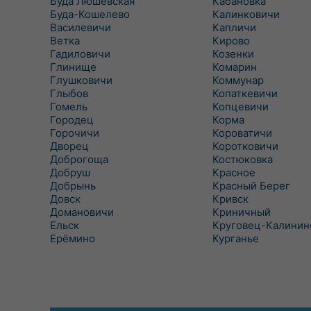
Буда Люшевская
Кабановка
Буда-Кошелево
Калинковичи
Василевичи
Капличи
Ветка
Кирово
Гадиловичи
Козенки
Глинище
Комарин
Глушковичи
Коммунар
Глыбов
Копаткевичи
Гомель
Копцевичи
Городец
Корма
Горочичи
Короватичи
Дворец
Коротковичи
Доброгоща
Костюковка
Добруш
Красное
Добрынь
Красный Берег
Довск
Кривск
Домановичи
Криничный
Ельск
Круговец-Калинин
Ерёмино
Курганье