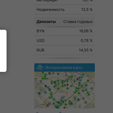
Недвижимость
12,5 %
Депозиты
Ставка годовых
BYN
16,06 %
USD
0,78 %
RUB
14,55 %
ода
Интерактивная карта