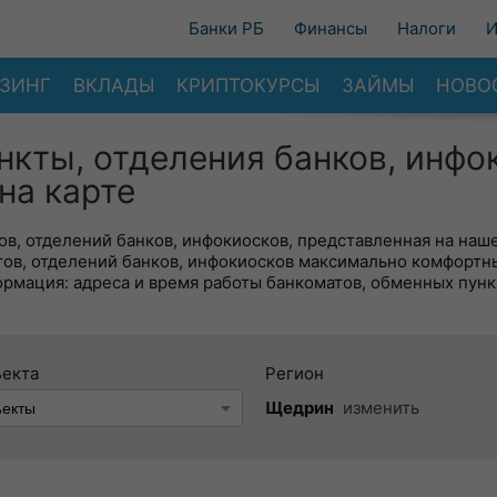
Банки РБ
Финансы
Налоги
И
ЗИНГ
ВКЛАДЫ
КРИПТОКУРСЫ
ЗАЙМЫ
НОВО
нкты, отделения банков, инфо
на карте
в, отделений банков, инфокиосков, представленная на наше
тов, отделений банков, инфокиосков максимально комфортн
ормация: адреса и время работы банкоматов, обменных пунк
ъекта
Регион
Щедрин
изменить