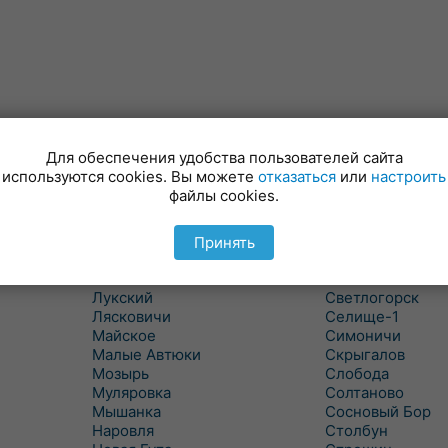
Для обеспечения удобства пользователей сайта
используются cookies. Вы можете
отказаться
или
настроить
файлы cookies.
Куритичи
Ровенская Слоб
Лельчицы
Рогачев
Липов
Рогинь
Принять
Лиски
Рудня
Лоев
Савичи
Лукский
Светлогорск
Лясковичи
Селище-1
Майское
Симоничи
Малые Автюки
Скрыгалов
Мозырь
Слобода
Муляровка
Солтаново
Мышанка
Сосновый Бор
Наровля
Столбун