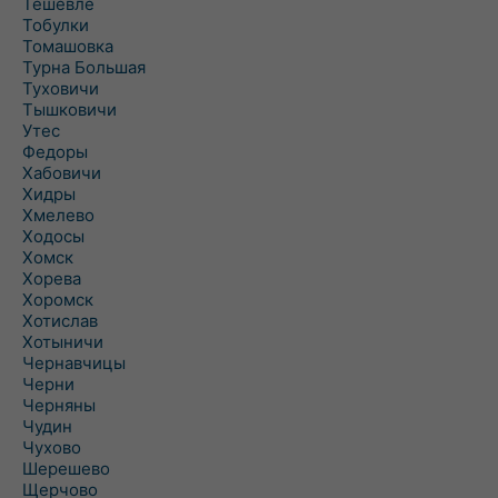
Тешевле
Тобулки
Томашовка
Турна Большая
Туховичи
Тышковичи
Утес
Федоры
Хабовичи
Хидры
Хмелево
Ходосы
Хомск
Хорева
Хоромск
Хотислав
Хотыничи
Чернавчицы
Черни
Черняны
Чудин
Чухово
Шерешево
Щерчово