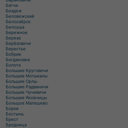
Батчи
Бездеж
Беловежский
Белоозёрск
Белоуша
Бережное
Береза
Берёзовичи
Берестье
Бобрик
Богдановка
Болота
Большие Круговичи
Большие Мотыкалы
Большие Орлы
Большие Радваничи
Большие Чучевичи
Большие Яковчицы
Большое Малешево
Борки
Бостынь
Брест
Бродница