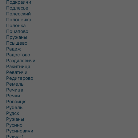
Подкраичи
Подлесье
Полесский
Полонечка
Полонка
Почапово
Пружаны
Псыщево
Радеж
Радостово
Раздяловичи
Ракитница
Ревятичи
Редигерово
Ремель
Речица
Речки
Ровбицк
Рубель
Рудск
Ружаны
Русино
Русиновичи
Рухча-1