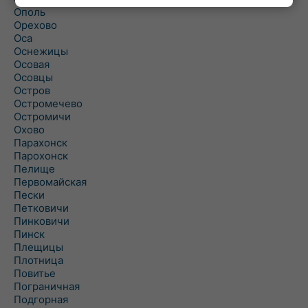
Ополь
Орехово
Оса
Оснежицы
Осовая
Осовцы
Остров
Остромечево
Остромичи
Охово
Парахонск
Парохонск
Пелище
Первомайская
Пески
Петковичи
Пинковичи
Пинск
Плещицы
Плотница
Повитье
Пограничная
Подгорная