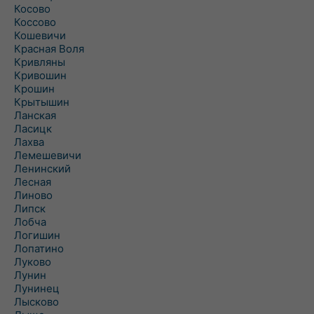
Косово
Коссово
Кошевичи
Красная Воля
Кривляны
Кривошин
Крошин
Крытышин
Ланская
Ласицк
Лахва
Лемешевичи
Ленинский
Лесная
Линово
Липск
Лобча
Логишин
Лопатино
Луково
Лунин
Лунинец
Лысково