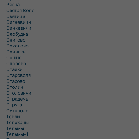
Рясна
Святая Воля
Святица
Сигневичи
Синкевичи
Слобудка
Снитово
Соколово
Сочивки
Сошно
Спорово
Стайки
Староволя
Стахово
Столин
Столовичи
Страдечь
Струга
Сухополь
Тевли
Телеханы
Тельмы
Тельмы-1