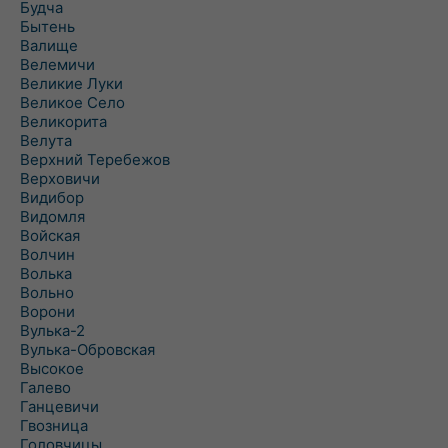
Будча
Бытень
Валище
Велемичи
Великие Луки
Великое Село
Великорита
Велута
Верхний Теребежов
Верховичи
Видибор
Видомля
Войская
Волчин
Волька
Вольно
Ворони
Вулька-2
Вулька-Обровская
Высокое
Галево
Ганцевичи
Гвозница
Головчицы