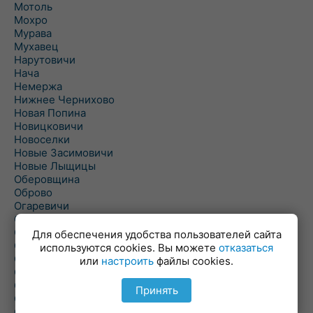
Мотоль
Мохро
Мурава
Мухавец
Нарутовичи
Нача
Немержа
Нижнее Чернихово
Новая Попина
Новицковичи
Новоселки
Новые Засимовичи
Новые Лыщицы
Оберовщина
Оброво
Огаревичи
Одрижин
Оздамичи
Для обеспечения удобства пользователей сайта
Озяты
используются cookies. Вы можете
отказаться
Олтуш
или
настроить
файлы cookies.
Ольманы
Ольпень
Принять
Ольшаны
Омельная