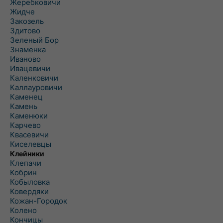
Жеребковичи
Жидче
Закозель
Здитово
Зеленый Бор
Знаменка
Иваново
Ивацевичи
Каленковичи
Каллауровичи
Каменец
Камень
Каменюки
Карчево
Квасевичи
Киселевцы
Клейники
Клепачи
Кобрин
Кобыловка
Ковердяки
Кожан-Городок
Колено
Кончицы