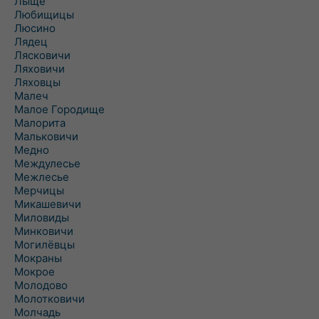
Лыще
Любищицы
Люсино
Лядец
Лясковичи
Ляховичи
Ляховцы
Малеч
Малое Городище
Малорита
Мальковичи
Медно
Междулесье
Межлесье
Мерчицы
Микашевичи
Миловиды
Минковичи
Могилёвцы
Мокраны
Мокрое
Молодово
Молотковичи
Молчадь