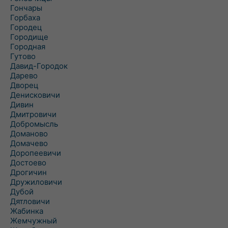
Гончары
Горбаха
Городец
Городище
Городная
Гутово
Давид-Городок
Дарево
Дворец
Денисковичи
Дивин
Дмитровичи
Добромысль
Доманово
Домачево
Доропеевичи
Достоево
Дрогичин
Дружиловичи
Дубой
Дятловичи
Жабинка
Жемчужный