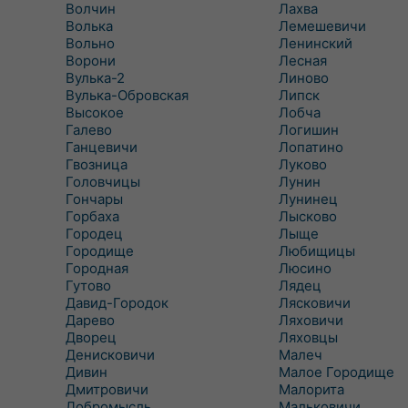
Волчин
Лахва
Волька
Лемешевичи
Вольно
Ленинский
Ворони
Лесная
Вулька-2
Линово
Вулька-Обровская
Липск
Высокое
Лобча
Галево
Логишин
Ганцевичи
Лопатино
Гвозница
Луково
Головчицы
Лунин
Гончары
Лунинец
Горбаха
Лысково
Городец
Лыще
Городище
Любищицы
Городная
Люсино
Гутово
Лядец
Давид-Городок
Лясковичи
Дарево
Ляховичи
Дворец
Ляховцы
Денисковичи
Малеч
Дивин
Малое Городище
Дмитровичи
Малорита
Добромысль
Мальковичи