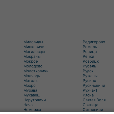
Миловиды
Редигерово
Минковичи
Ремель
Могилёвцы
Речица
Мокраны
Речки
Мокрое
Ровбицк
Молодово
Рубель
Молотковичи
Рудск
Молчадь
Ружаны
Мотоль
Русино
Мохро
Русиновичи
Мурава
Рухча-1
Мухавец
Рясна
Нарутовичи
Святая Воля
Нача
Святица
Немержа
Сигневичи