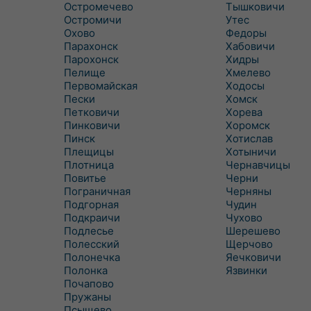
Остромечево
Тышковичи
Остромичи
Утес
Охово
Федоры
Парахонск
Хабовичи
Парохонск
Хидры
Пелище
Хмелево
Первомайская
Ходосы
Пески
Хомск
Петковичи
Хорева
Пинковичи
Хоромск
Пинск
Хотислав
Плещицы
Хотыничи
Плотница
Чернавчицы
Повитье
Черни
Пограничная
Черняны
Подгорная
Чудин
Подкраичи
Чухово
Подлесье
Шерешево
Полесский
Щерчово
Полонечка
Яечковичи
Полонка
Язвинки
Почапово
Пружаны
Псыщево