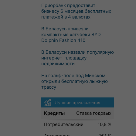
Приорбанк предоставит
бизнесу 6 месяцев бесплатных
платежей в 4 валютах
В Беларусь привезли
компактные хэтчбеки BYD
Dolphin Fashion 410
В Беларуси назвали популярную
интернет-площадку
недвижимости
На гольф-поле под Минском
открыли бесплатную лыжную
трассу
Лучшие предложения
Кредиты
Ставка годовых
Потребительский
10,8 %
Автокредит
16,1 %