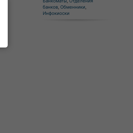
Банкоматы
,
Отделения
банков
,
Обменники
,
Инфокиоски