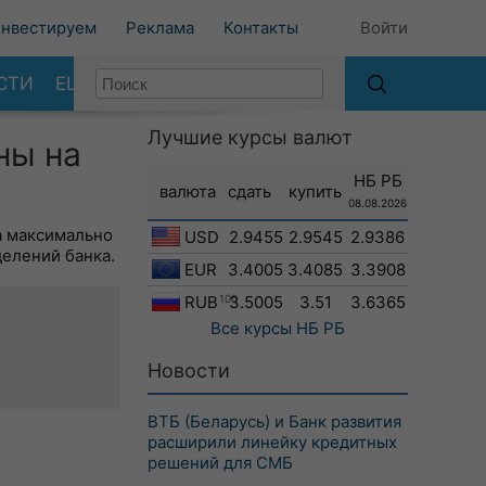
нвестируем
Реклама
Контакты
Войти
СТИ
ЕЩЕ
Лучшие курсы валют
ны на
НБ РБ
валюта
сдать
купить
08.08.2026
а максимально
USD
2.9455
2.9545
2.9386
делений банка.
EUR
3.4005
3.4085
3.3908
RUB
100
3.5005
3.51
3.6365
Все курсы
НБ РБ
Новости
ВТБ (Беларусь) и Банк развития
расширили линейку кредитных
решений для СМБ