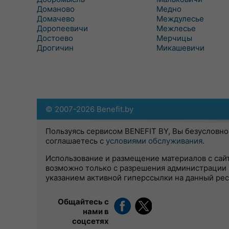
Доманово
Медно
Домачево
Междулесье
Доропеевичи
Межлесье
Достоево
Мерчицы
Дрогичин
Микашевичи
© 2007-2026 Benefit.by
Пользуясь сервисом BENEFIT BY, Вы безусловно
соглашаетесь с
условиями обслуживания
.
Использование и размещение материалов с сай
возможно только с разрешения администрации 
указанием активной гиперссылки на данный ре
Общайтесь с
нами в
соцсетях