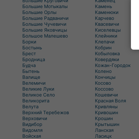
Большие Круговичи
Каменец
Большие Мотыкалы
Камень
Большие Орлы
Каменюки
Большие Радваничи
Карчево
Большие Чучевичи
Квасевичи
Большие Яковчицы
Киселевцы
Большое Малешево
Клейники
Борки
Клепачи
Бостынь
Кобрин
Брест
Кобыловка
Бродница
Ковердяки
Будча
Кожан-Городок
Бытень
Колено
Валище
Кончицы
Велемичи
Косово
Великие Луки
Коссово
Великое Село
Кошевичи
Великорита
Красная Воля
Велута
Кривляны
Верхний Теребежов
Кривошин
Верховичи
Крошин
Видибор
Крытышин
Видомля
Ланская
Войская
Ласицк