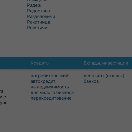
Радеж
Радостово
Раздяловичи
Ракитница
Ревятичи
Кредиты
Вклады, инвестиции
потребительский
депозиты (вклады)
автокредит
банков
на недвижимость
та
для малого бизнеса
и с
перекредитование
сурс