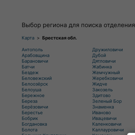
Выбор региона для поиска отделения
Карта
>
Брестская обл.
Антополь
Дружиловичи
Арабовщина
Дубой
Барановичи
Дятловичи
Батчи
Жабинка
Бездеж
Жемчужный
Беловежский
Жеребковичи
Белоозёрск
Жидче
Белоуша
Закозель
Бережное
Здитово
Береза
Зеленый Бор
Берёзовичи
Знаменка
Берестье
Иваново
Бобрик
Ивацевичи
Богдановка
Каленковичи
Болота
Каллауровичи