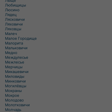
Лыще
Любищицы
Люсино
Лядец
Лясковичи
Ляховичи
Ляховцы
Малеч
Малое Городище
Малорита
Мальковичи
Медно
Междулесье
Межлесье
Мерчицы
Микашевичи
Миловиды
Минковичи
Могилёвцы
Мокраны
Мокрое
Молодово
Молотковичи
Молчадь