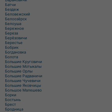
Батчи
Бездеж
Беловежский
Белоозёрск
Белоуша
Бережное
Береза
Берёзовичи
Берестье
Бобрик
Богдановка
Болота
Большие Круговичи
Большие Мотыкалы
Большие Орлы
Большие Радваничи
Большие Чучевичи
Большие Яковчицы
Большое Малешево
Борки
Бостынь
Брест
Бродница