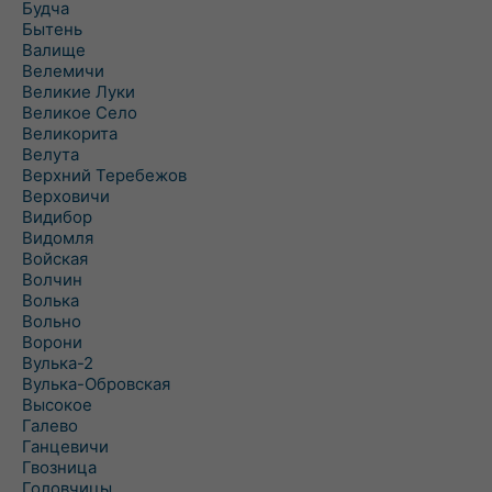
Будча
Бытень
Валище
Велемичи
Великие Луки
Великое Село
Великорита
Велута
Верхний Теребежов
Верховичи
Видибор
Видомля
Войская
Волчин
Волька
Вольно
Ворони
Вулька-2
Вулька-Обровская
Высокое
Галево
Ганцевичи
Гвозница
Головчицы