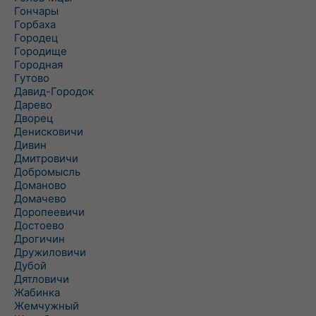
Гончары
Горбаха
Городец
Городище
Городная
Гутово
Давид-Городок
Дарево
Дворец
Денисковичи
Дивин
Дмитровичи
Добромысль
Доманово
Домачево
Доропеевичи
Достоево
Дрогичин
Дружиловичи
Дубой
Дятловичи
Жабинка
Жемчужный