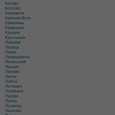
Косово
Коссово
Кошевичи
Красная Воля
Кривляны
Кривошин
Крошин
Крытышин
Ланская
Ласицк
Лахва
Лемешевичи
Ленинский
Лесная
Линово
Липск
Лобча
Логишин
Лопатино
Луково
Лунин
Лунинец
Лысково