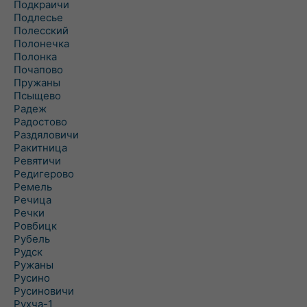
Подкраичи
Подлесье
Полесский
Полонечка
Полонка
Почапово
Пружаны
Псыщево
Радеж
Радостово
Раздяловичи
Ракитница
Ревятичи
Редигерово
Ремель
Речица
Речки
Ровбицк
Рубель
Рудск
Ружаны
Русино
Русиновичи
Рухча-1