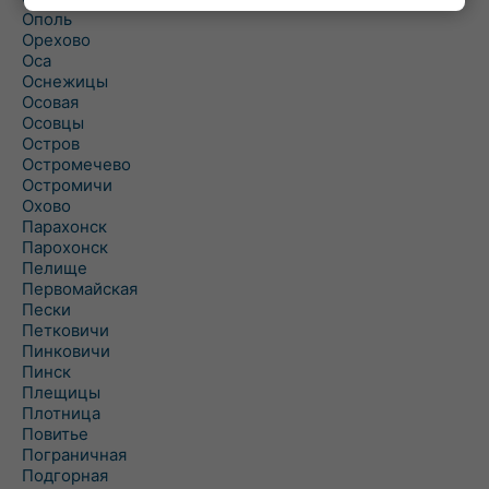
Ополь
Орехово
Оса
Оснежицы
Осовая
Осовцы
Остров
Остромечево
Остромичи
Охово
Парахонск
Парохонск
Пелище
Первомайская
Пески
Петковичи
Пинковичи
Пинск
Плещицы
Плотница
Повитье
Пограничная
Подгорная