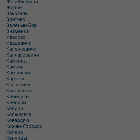
Жеребковичи
Жидче
Закозель
Здитово
Зеленый Бор
Знаменка
Иваново
Ивацевичи
Каленковичи
Каллауровичи
Каменец
Камень
Каменюки
Карчево
Квасевичи
Киселевцы
Клейники
Клепачи
Кобрин
Кобыловка
Ковердяки
Кожан-Городок
Колено
Кончицы