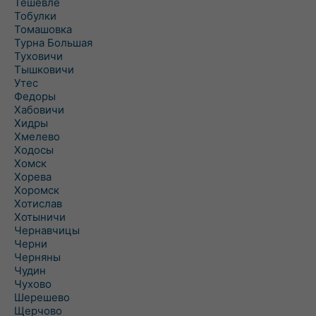
Тешевле
Тобулки
Томашовка
Турна Большая
Туховичи
Тышковичи
Утес
Федоры
Хабовичи
Хидры
Хмелево
Ходосы
Хомск
Хорева
Хоромск
Хотислав
Хотыничи
Чернавчицы
Черни
Черняны
Чудин
Чухово
Шерешево
Щерчово