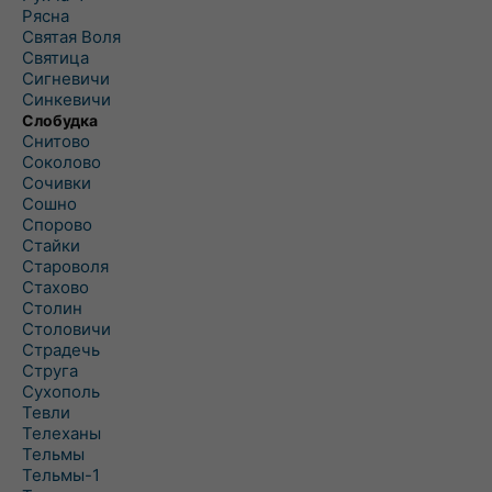
Рясна
Святая Воля
Святица
Сигневичи
Синкевичи
Слобудка
Снитово
Соколово
Сочивки
Сошно
Спорово
Стайки
Староволя
Стахово
Столин
Столовичи
Страдечь
Струга
Сухополь
Тевли
Телеханы
Тельмы
Тельмы-1