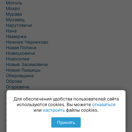
Мотоль
Мохро
Мурава
Мухавец
Нарутовичи
Нача
Немержа
Нижнее Чернихово
Новая Попина
Новицковичи
Новоселки
Новые Засимовичи
Новые Лыщицы
Оберовщина
Оброво
Огаревичи
Одрижин
Оздамичи
Для обеспечения удобства пользователей сайта
Озяты
используются cookies. Вы можете
отказаться
Олтуш
или
настроить
файлы cookies.
Ольманы
Ольпень
Принять
Ольшаны
Омельная