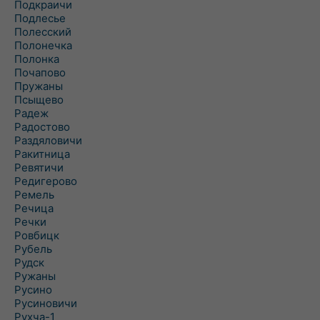
Подкраичи
Подлесье
Полесский
Полонечка
Полонка
Почапово
Пружаны
Псыщево
Радеж
Радостово
Раздяловичи
Ракитница
Ревятичи
Редигерово
Ремель
Речица
Речки
Ровбицк
Рубель
Рудск
Ружаны
Русино
Русиновичи
Рухча-1