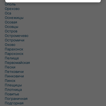
Ополь
Орехово
Оса
Оснежицы
Осовая
Осовцы
Остров
Остромечево
Остромичи
Охово
Парахонск
Парохонск
Пелище
Первомайская
Пески
Петковичи
Пинковичи
Пинск
Плещицы
Плотница
Повитье
Пограничная
Подгорная