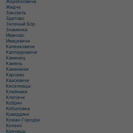
Жеребковичи
Жидче
Закозель
Здитово
Зеленый Бор
Знаменка
Иваново
Ивацевичи
Каленковичи
Каллауровичи
Каменец
Камень
Каменюки
Карчево
Квасевичи
Киселевцы
Клейники
Клепачи
Кобрин
Кобыловка
Ковердяки
Кожан-Городок
Колено
Кончицы