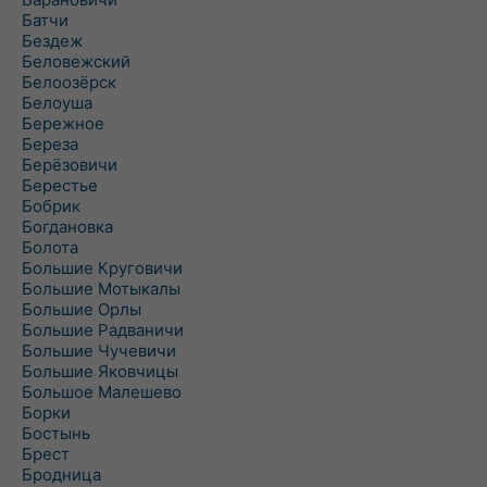
Батчи
Бездеж
Беловежский
Белоозёрск
Белоуша
Бережное
Береза
Берёзовичи
Берестье
Бобрик
Богдановка
Болота
Большие Круговичи
Большие Мотыкалы
Большие Орлы
Большие Радваничи
Большие Чучевичи
Большие Яковчицы
Большое Малешево
Борки
Бостынь
Брест
Бродница