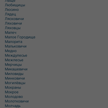
Лыще
Любищицы
Люсино
Лядец
Лясковичи
Ляховичи
Ляховцы
Малеч
Малое Городище
Малорита
Мальковичи
Медно
Междулесье
Межлесье
Мерчицы
Микашевичи
Миловиды
Минковичи
Могилёвцы
Мокраны
Мокрое
Молодово
Молотковичи
Молчадь