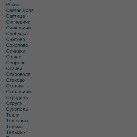
Рясна
Святая Воля
Святица
Сигневичи
Синкевичи
Слобудка
Снитово
Соколово
Сочивки
Сошно
Спорово
Стайки
Староволя
Стахово
Столин
Столовичи
Страдечь
Струга
Сухополь
Тевли
Телеханы
Тельмы
Тельмы-1