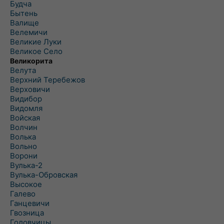
Будча
Бытень
Валище
Велемичи
Великие Луки
Великое Село
Великорита
Велута
Верхний Теребежов
Верховичи
Видибор
Видомля
Войская
Волчин
Волька
Вольно
Ворони
Вулька-2
Вулька-Обровская
Высокое
Галево
Ганцевичи
Гвозница
Головчицы