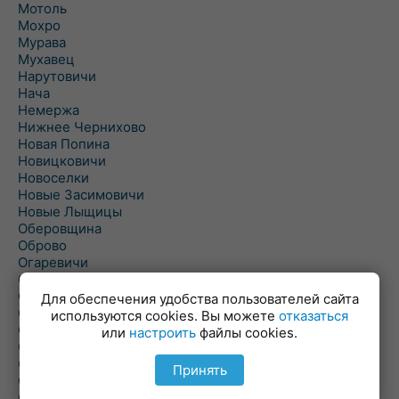
Мотоль
Мохро
Мурава
Мухавец
Нарутовичи
Нача
Немержа
Нижнее Чернихово
Новая Попина
Новицковичи
Новоселки
Новые Засимовичи
Новые Лыщицы
Оберовщина
Оброво
Огаревичи
Одрижин
Оздамичи
Для обеспечения удобства пользователей сайта
Озяты
используются cookies. Вы можете
отказаться
Олтуш
или
настроить
файлы cookies.
Ольманы
Ольпень
Принять
Ольшаны
Омельная