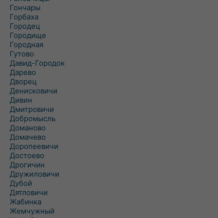
Гончары
Горбаха
Городец
Городище
Городная
Гутово
Давид-Городок
Дарево
Дворец
Денисковичи
Дивин
Дмитровичи
Добромысль
Доманово
Домачево
Доропеевичи
Достоево
Дрогичин
Дружиловичи
Дубой
Дятловичи
Жабинка
Жемчужный