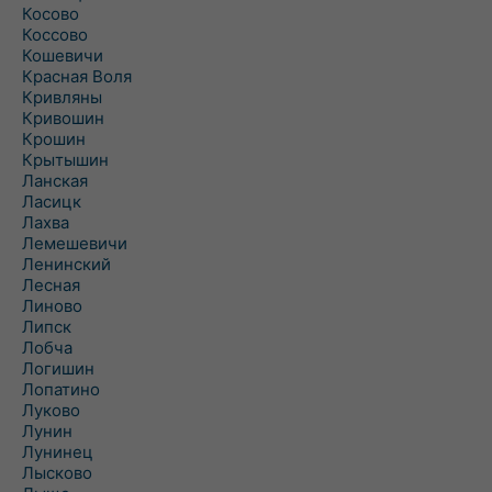
Косово
Коссово
Кошевичи
Красная Воля
Кривляны
Кривошин
Крошин
Крытышин
Ланская
Ласицк
Лахва
Лемешевичи
Ленинский
Лесная
Линово
Липск
Лобча
Логишин
Лопатино
Луково
Лунин
Лунинец
Лысково