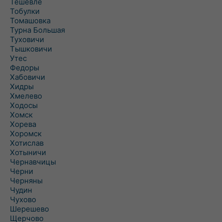
Тешевле
Тобулки
Томашовка
Турна Большая
Туховичи
Тышковичи
Утес
Федоры
Хабовичи
Хидры
Хмелево
Ходосы
Хомск
Хорева
Хоромск
Хотислав
Хотыничи
Чернавчицы
Черни
Черняны
Чудин
Чухово
Шерешево
Щерчово