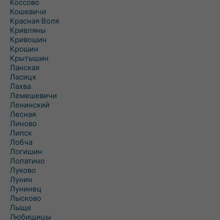
Коссово
Кошевичи
Красная Воля
Кривляны
Кривошин
Крошин
Крытышин
Ланская
Ласицк
Лахва
Лемешевичи
Ленинский
Лесная
Линово
Липск
Лобча
Логишин
Лопатино
Луково
Лунин
Лунинец
Лысково
Лыще
Любищицы