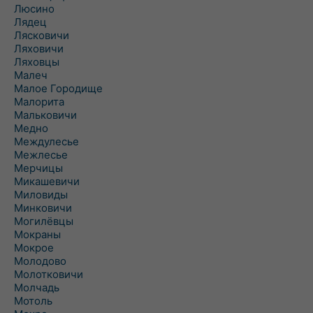
Люсино
Лядец
Лясковичи
Ляховичи
Ляховцы
Малеч
Малое Городище
Малорита
Мальковичи
Медно
Междулесье
Межлесье
Мерчицы
Микашевичи
Миловиды
Минковичи
Могилёвцы
Мокраны
Мокрое
Молодово
Молотковичи
Молчадь
Мотоль