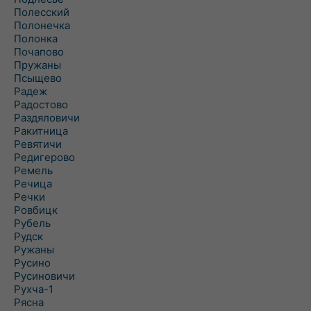
Полесский
Полонечка
Полонка
Почапово
Пружаны
Псыщево
Радеж
Радостово
Раздяловичи
Ракитница
Ревятичи
Редигерово
Ремель
Речица
Речки
Ровбицк
Рубель
Рудск
Ружаны
Русино
Русиновичи
Рухча-1
Рясна