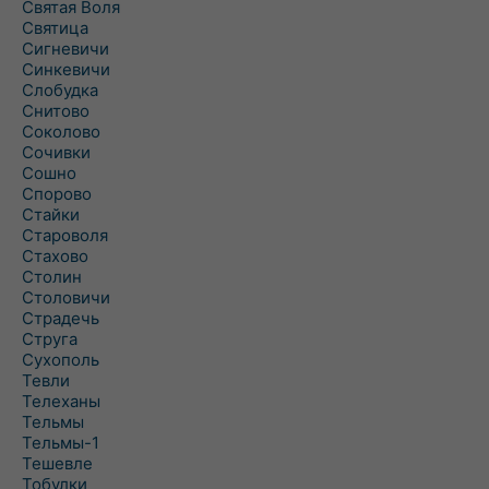
Святая Воля
Святица
Сигневичи
Синкевичи
Слобудка
Снитово
Соколово
Сочивки
Сошно
Спорово
Стайки
Староволя
Стахово
Столин
Столовичи
Страдечь
Струга
Сухополь
Тевли
Телеханы
Тельмы
Тельмы-1
Тешевле
Тобулки