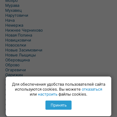
Мохро
Мурава
Мухавец
Нарутовичи
Нача
Немержа
Нижнее Чернихово
Новая Попина
Новицковичи
Новоселки
Новые Засимовичи
Новые Лыщицы
Оберовщина
Оброво
Огаревичи
Одрижин
Оздамичи
Для обеспечения удобства пользователей сайта
Озяты
используются cookies. Вы можете
отказаться
Олтуш
или
настроить
файлы cookies.
Ольманы
Ольпень
Ольшаны
Принять
Омельная
Ополь