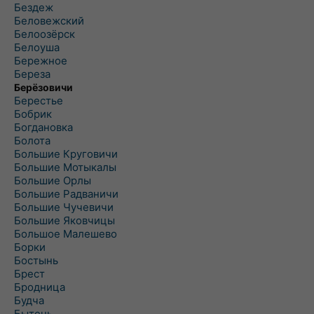
Бездеж
Беловежский
Белоозёрск
Белоуша
Бережное
Береза
Берёзовичи
Берестье
Бобрик
Богдановка
Болота
Большие Круговичи
Большие Мотыкалы
Большие Орлы
Большие Радваничи
Большие Чучевичи
Большие Яковчицы
Большое Малешево
Борки
Бостынь
Брест
Бродница
Будча
Бытень