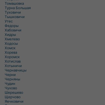
Томашовка
Турна Большая
Туховичи
Тышковичи
Утес
Федоры
Хабовичи
Хидры
Хмелево
Ходосы
Хомск
Хорева
Хоромск
Хотислав
Хотыничи
Чернавчицы
Черни
Черняны
Чудин
Чухово
Шерешево
Щерчово
Яечковичи