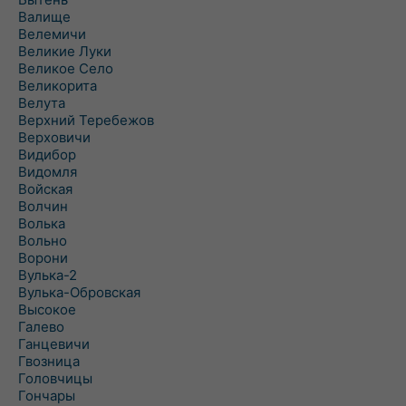
Валище
Велемичи
Великие Луки
Великое Село
Великорита
Велута
Верхний Теребежов
Верховичи
Видибор
Видомля
Войская
Волчин
Волька
Вольно
Ворони
Вулька-2
Вулька-Обровская
Высокое
Галево
Ганцевичи
Гвозница
Головчицы
Гончары