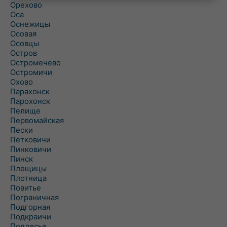
Орехово
Оса
Оснежицы
Осовая
Осовцы
Остров
Остромечево
Остромичи
Охово
Парахонск
Парохонск
Пелище
Первомайская
Пески
Петковичи
Пинковичи
Пинск
Плещицы
Плотница
Повитье
Пограничная
Подгорная
Подкраичи
Подлесье