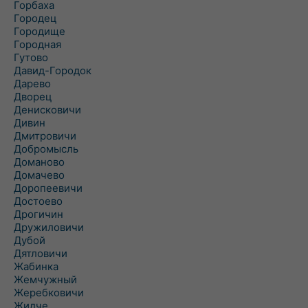
Горбаха
Городец
Городище
Городная
Гутово
Давид-Городок
Дарево
Дворец
Денисковичи
Дивин
Дмитровичи
Добромысль
Доманово
Домачево
Доропеевичи
Достоево
Дрогичин
Дружиловичи
Дубой
Дятловичи
Жабинка
Жемчужный
Жеребковичи
Жидче