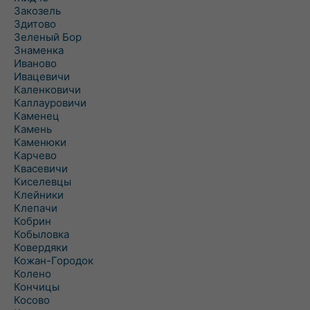
Закозель
Здитово
Зеленый Бор
Знаменка
Иваново
Ивацевичи
Каленковичи
Каллауровичи
Каменец
Камень
Каменюки
Карчево
Квасевичи
Киселевцы
Клейники
Клепачи
Кобрин
Кобыловка
Ковердяки
Кожан-Городок
Колено
Кончицы
Косово