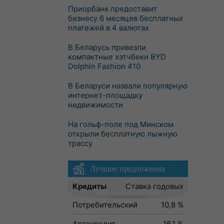
Приорбанк предоставит
бизнесу 6 месяцев бесплатных
платежей в 4 валютах
В Беларусь привезли
компактные хэтчбеки BYD
Dolphin Fashion 410
В Беларуси назвали популярную
интернет-площадку
недвижимости
На гольф-поле под Минском
открыли бесплатную лыжную
трассу
Лучшие предложения
Кредиты
Ставка годовых
Потребительский
10,8 %
Автокредит
16,1 %