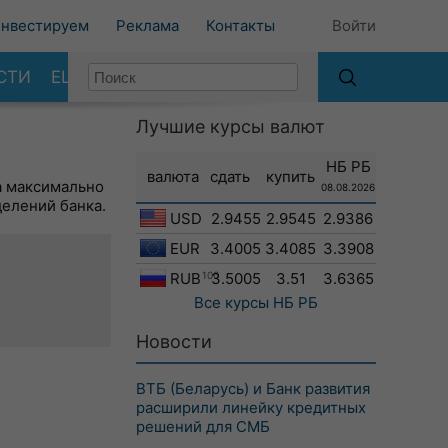
нвестируем
Реклама
Контакты
Войти
СТИ
ЕЩЕ
Лучшие курсы валют
НБ РБ
валюта
сдать
купить
а максимально
08.08.2026
делений банка.
USD
2.9455
2.9545
2.9386
EUR
3.4005
3.4085
3.3908
RUB
100
3.5005
3.51
3.6365
Все курсы
НБ РБ
Новости
ВТБ (Беларусь) и Банк развития
расширили линейку кредитных
решений для СМБ