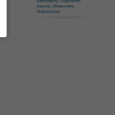
Банкоматы
,
Отделения
банков
,
Обменники
,
Инфокиоски