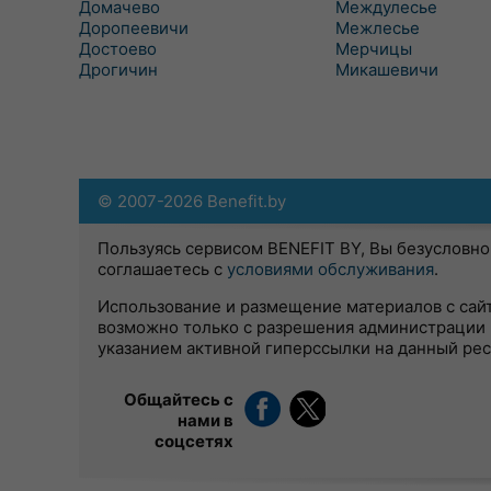
Домачево
Междулесье
Доропеевичи
Межлесье
Достоево
Мерчицы
Дрогичин
Микашевичи
© 2007-2026 Benefit.by
Пользуясь сервисом BENEFIT BY, Вы безусловно
соглашаетесь с
условиями обслуживания
.
Использование и размещение материалов с сай
возможно только с разрешения администрации 
указанием активной гиперссылки на данный ре
Общайтесь с
нами в
соцсетях