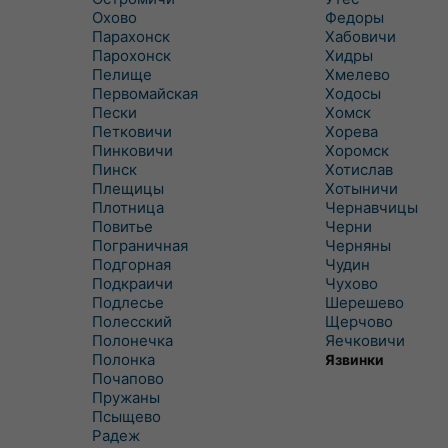
Охово
Федоры
Парахонск
Хабовичи
Парохонск
Хидры
Пелище
Хмелево
Первомайская
Ходосы
Пески
Хомск
Петковичи
Хорева
Пинковичи
Хоромск
Пинск
Хотислав
Плещицы
Хотыничи
Плотница
Чернавчицы
Повитье
Черни
Пограничная
Черняны
Подгорная
Чудин
Подкраичи
Чухово
Подлесье
Шерешево
Полесский
Щерчово
Полонечка
Яечковичи
Полонка
Язвинки
Почапово
Пружаны
Псыщево
Радеж