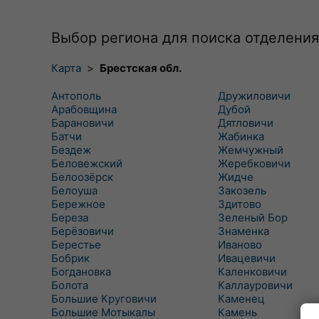
Выбор региона для поиска отделения
Карта
>
Брестская обл.
Антополь
Дружиловичи
Арабовщина
Дубой
Барановичи
Дятловичи
Батчи
Жабинка
Бездеж
Жемчужный
Беловежский
Жеребковичи
Белоозёрск
Жидче
Белоуша
Закозель
Бережное
Здитово
Береза
Зеленый Бор
Берёзовичи
Знаменка
Берестье
Иваново
Бобрик
Ивацевичи
Богдановка
Каленковичи
Болота
Каллауровичи
Большие Круговичи
Каменец
Большие Мотыкалы
Камень