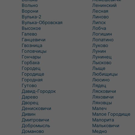
Вольно
Ленинский
Ворони
Лесная
Вулька-2
Линово
Вулька-Обровская
Липск
Высокое
Лобча
Галево
Логишин
Ганцевичи
Лопатино
Гвозница
Луково
Головчицы
Лунин
Гончары
Лунинец
Горбаха
Лысково
Городец
Лыще
Городище
Любищицы
Городная
Люсино
Гутово
Лядец
Давид-Городок
Лясковичи
Дарево
Ляховичи
Дворец
Ляховцы
Денисковичи
Малеч
Дивин
Малое Городище
Дмитровичи
Малорита
Добромысль
Мальковичи
Доманово
Медно