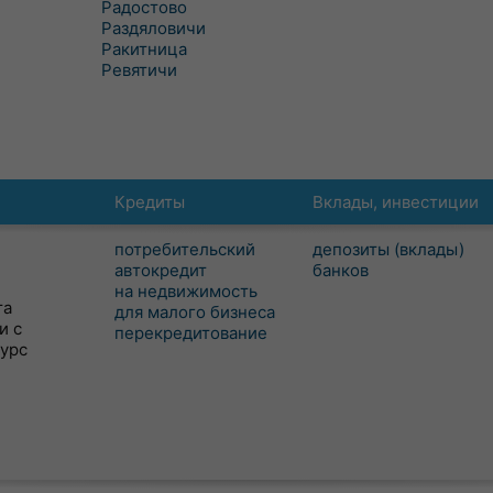
Радостово
Раздяловичи
Ракитница
Ревятичи
Кредиты
Вклады, инвестиции
потребительский
депозиты (вклады)
автокредит
банков
на недвижимость
та
для малого бизнеса
и с
перекредитование
сурс