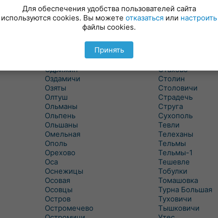
Новицковичи
Снитово
Для обеспечения удобства пользователей сайта
Новоселки
Соколово
используются cookies. Вы можете
отказаться
или
настроить
Новые Засимовичи
Сочивки
файлы cookies.
Новые Лыщицы
Сошно
Оберовщина
Спорово
Принять
Оброво
Стайки
Огаревичи
Староволя
Одрижин
Стахово
Оздамичи
Столин
Озяты
Столовичи
Олтуш
Страдечь
Ольманы
Струга
Ольпень
Сухополь
Ольшаны
Тевли
Омельная
Телеханы
Ополь
Тельмы
Орехово
Тельмы-1
Оса
Тешевле
Оснежицы
Тобулки
Осовая
Томашовка
Осовцы
Турна Большая
Остров
Туховичи
Остромечево
Тышковичи
Остромичи
Утес