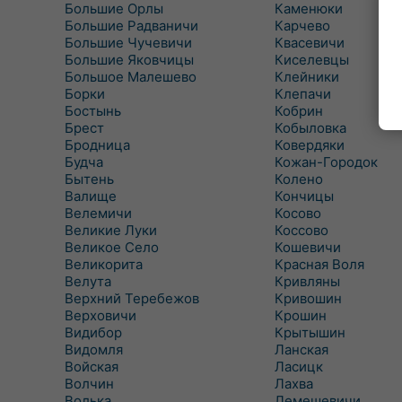
Большие Орлы
Каменюки
Большие Радваничи
Карчево
Большие Чучевичи
Квасевичи
Большие Яковчицы
Киселевцы
Большое Малешево
Клейники
Борки
Клепачи
Бостынь
Кобрин
Брест
Кобыловка
Бродница
Ковердяки
Будча
Кожан-Городок
Бытень
Колено
Валище
Кончицы
Велемичи
Косово
Великие Луки
Коссово
Великое Село
Кошевичи
Великорита
Красная Воля
Велута
Кривляны
Верхний Теребежов
Кривошин
Верховичи
Крошин
Видибор
Крытышин
Видомля
Ланская
Войская
Ласицк
Волчин
Лахва
Волька
Лемешевичи