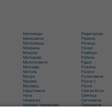
Миловиды
Редигерово
Минковичи
Ремель
Могилёвцы
Речица
Мокраны
Речки
Мокрое
Ровбицк
Молодово
Рубель
Молотковичи
Рудск
Молчадь
Ружаны
Мотоль
Русино
Мохро
Русиновичи
Мурава
Рухча-1
Мухавец
Рясна
Нарутовичи
Святая Воля
Нача
Святица
Немержа
Сигневичи
Нижнее Чернихово
Синкевичи
Новая Попина
Слобудка