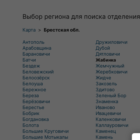
Выбор региона для поиска отделения
Карта
>
Брестская обл.
Антополь
Дружиловичи
Арабовщина
Дубой
Барановичи
Дятловичи
Батчи
Жабинка
Бездеж
Жемчужный
Беловежский
Жеребковичи
Белоозёрск
Жидче
Белоуша
Закозель
Бережное
Здитово
Береза
Зеленый Бор
Берёзовичи
Знаменка
Берестье
Иваново
Бобрик
Ивацевичи
Богдановка
Каленковичи
Болота
Каллауровичи
Большие Круговичи
Каменец
Большие Мотыкалы
Камень