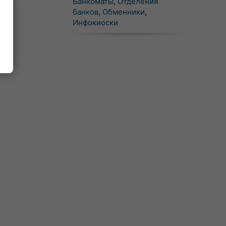
Банкоматы
,
Отделения
банков
,
Обменники
,
Инфокиоски