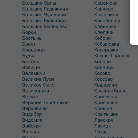
Большие Орлы
Каменюки
Большие Радваничи
Карчево
Большие Чучевичи
Квасевичи
Большие Яковчицы
Киселевцы
Большое Малешево
Клейники
Борки
Клепачи
Бостынь
Кобрин
Брест
Кобыловка
Бродница
Ковердяки
Будча
Кожан-Городок
Бытень
Колено
Валище
Кончицы
Велемичи
Косово
Великие Луки
Коссово
Великое Село
Кошевичи
Великорита
Красная Воля
Велута
Кривляны
Верхний Теребежов
Кривошин
Верховичи
Крошин
Видибор
Крытышин
Видомля
Ланская
Войская
Ласицк
Волчин
Лахва
Волька
Лемешевичи