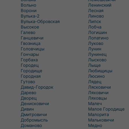
Вольно
Ленинский
Ворони
Лесная
Вулька-2
Линово
Вулька-Обровская
Липск
Высокое
Лобча
Галево
Логишин
Ганцевичи
Лопатино
Гвозница
Луково
Головчицы
Лунин
Гончары
Лунинец
Горбаха
Лысково
Городец
Лыще
Городище
Любищицы
Городная
Люсино
Гутово
Лядец
Давид-Городок
Лясковичи
Дарево
Ляховичи
Дворец
Ляховцы
Денисковичи
Малеч
Дивин
Малое Городище
Дмитровичи
Малорита
Добромысль
Мальковичи
Доманово
Медно