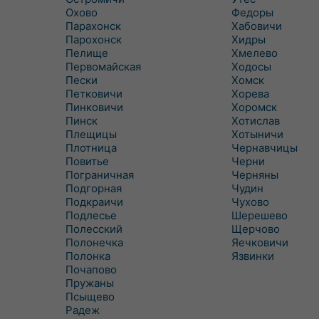
Охово
Федоры
Парахонск
Хабовичи
Парохонск
Хидры
Пелище
Хмелево
Первомайская
Ходосы
Пески
Хомск
Петковичи
Хорева
Пинковичи
Хоромск
Пинск
Хотислав
Плещицы
Хотыничи
Плотница
Чернавчицы
Повитье
Черни
Пограничная
Черняны
Подгорная
Чудин
Подкраичи
Чухово
Подлесье
Шерешево
Полесский
Щерчово
Полонечка
Яечковичи
Полонка
Язвинки
Почапово
Пружаны
Псыщево
Радеж