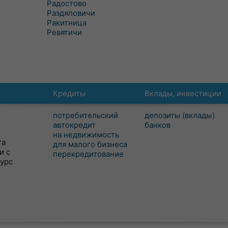
Радостово
Раздяловичи
Ракитница
Ревятичи
Кредиты
Вклады, инвестиции
потребительский
депозиты (вклады)
автокредит
банков
на недвижимость
та
для малого бизнеса
и с
перекредитование
сурс