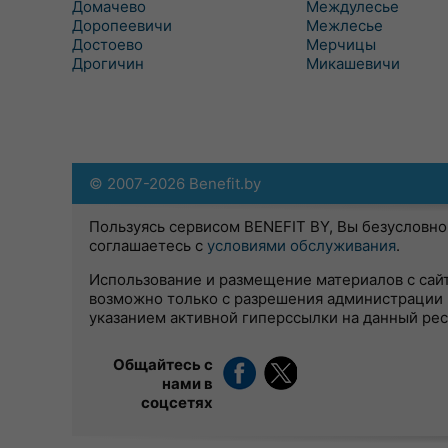
Домачево
Междулесье
Доропеевичи
Межлесье
Достоево
Мерчицы
Дрогичин
Микашевичи
© 2007-2026 Benefit.by
Пользуясь сервисом BENEFIT BY, Вы безусловно
соглашаетесь с
условиями обслуживания
.
Использование и размещение материалов с сай
возможно только с разрешения администрации 
указанием активной гиперссылки на данный ре
Общайтесь с
нами в
соцсетях