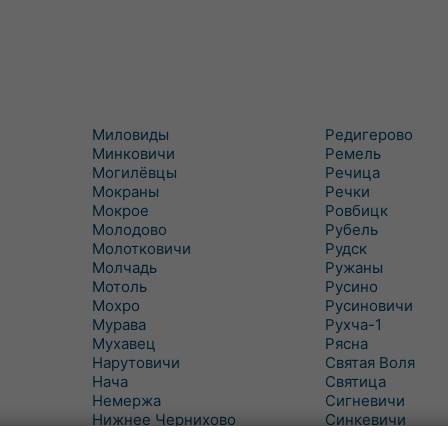
Миловиды
Редигерово
Минковичи
Ремель
Могилёвцы
Речица
Мокраны
Речки
Мокрое
Ровбицк
Молодово
Рубель
Молотковичи
Рудск
Молчадь
Ружаны
Мотоль
Русино
Мохро
Русиновичи
Мурава
Рухча-1
Мухавец
Рясна
Нарутовичи
Святая Воля
Нача
Святица
Немержа
Сигневичи
Нижнее Чернихово
Синкевичи
Новая Попина
Слобудка