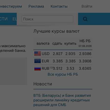
нвестируем
Реклама
Контакты
Войти
СТИ
ЕЩЕ
Лучшие курсы валют
НБ РБ
валюта
сдать
купить
а максимально
07.08.2026
делений банка.
USD
2.927
2.935
2.9386
EUR
3.385
3.385
3.3908
RUB
100
3.512
3.53
3.6365
Все курсы
НБ РБ
Новости
ВТБ (Беларусь) и Банк развития
расширили линейку кредитных
решений для СМБ