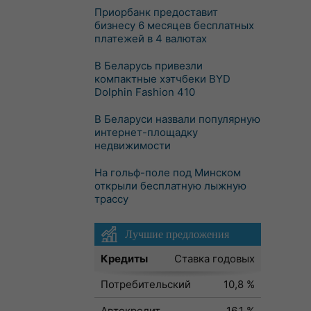
Приорбанк предоставит
бизнесу 6 месяцев бесплатных
платежей в 4 валютах
В Беларусь привезли
компактные хэтчбеки BYD
Dolphin Fashion 410
В Беларуси назвали популярную
интернет-площадку
недвижимости
На гольф-поле под Минском
открыли бесплатную лыжную
трассу
Лучшие предложения
Кредиты
Ставка годовых
Потребительский
10,8 %
Автокредит
16,1 %