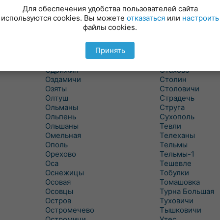
Новицковичи
Снитово
Для обеспечения удобства пользователей сайта
Новоселки
Соколово
используются cookies. Вы можете
отказаться
или
настроить
Новые Засимовичи
Сочивки
файлы cookies.
Новые Лыщицы
Сошно
Оберовщина
Спорово
Принять
Оброво
Стайки
Огаревичи
Староволя
Одрижин
Стахово
Оздамичи
Столин
Озяты
Столовичи
Олтуш
Страдечь
Ольманы
Струга
Ольпень
Сухополь
Ольшаны
Тевли
Омельная
Телеханы
Ополь
Тельмы
Орехово
Тельмы-1
Оса
Тешевле
Оснежицы
Тобулки
Осовая
Томашовка
Осовцы
Турна Большая
Остров
Туховичи
Остромечево
Тышковичи
Остромичи
Утес