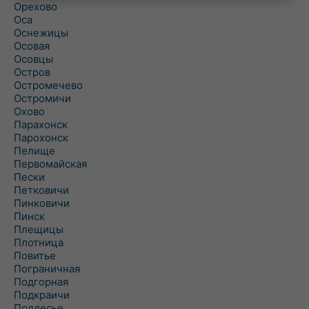
Орехово
Оса
Оснежицы
Осовая
Осовцы
Остров
Остромечево
Остромичи
Охово
Парахонск
Парохонск
Пелище
Первомайская
Пески
Петковичи
Пинковичи
Пинск
Плещицы
Плотница
Повитье
Пограничная
Подгорная
Подкраичи
Подлесье