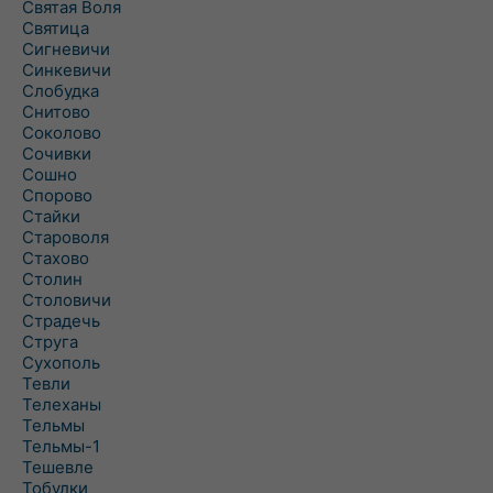
Святая Воля
Святица
Сигневичи
Синкевичи
Слобудка
Снитово
Соколово
Сочивки
Сошно
Спорово
Стайки
Староволя
Стахово
Столин
Столовичи
Страдечь
Струга
Сухополь
Тевли
Телеханы
Тельмы
Тельмы-1
Тешевле
Тобулки