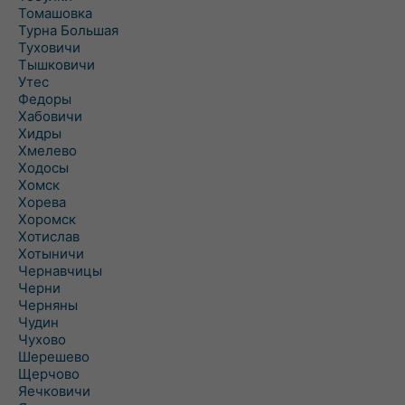
Томашовка
Турна Большая
Туховичи
Тышковичи
Утес
Федоры
Хабовичи
Хидры
Хмелево
Ходосы
Хомск
Хорева
Хоромск
Хотислав
Хотыничи
Чернавчицы
Черни
Черняны
Чудин
Чухово
Шерешево
Щерчово
Яечковичи