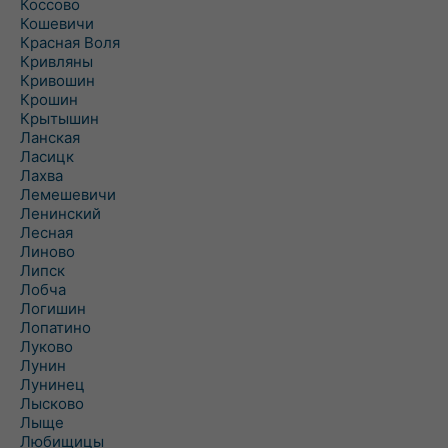
Коссово
Кошевичи
Красная Воля
Кривляны
Кривошин
Крошин
Крытышин
Ланская
Ласицк
Лахва
Лемешевичи
Ленинский
Лесная
Линово
Липск
Лобча
Логишин
Лопатино
Луково
Лунин
Лунинец
Лысково
Лыще
Любищицы