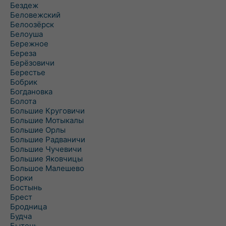
Бездеж
Беловежский
Белоозёрск
Белоуша
Бережное
Береза
Берёзовичи
Берестье
Бобрик
Богдановка
Болота
Большие Круговичи
Большие Мотыкалы
Большие Орлы
Большие Радваничи
Большие Чучевичи
Большие Яковчицы
Большое Малешево
Борки
Бостынь
Брест
Бродница
Будча
Бытень