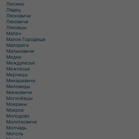
Люсино
Лядец
Лясковичи
Ляховичи
Ляховцы
Малеч
Малое Городище
Малорита
Мальковичи
Медно
Междулесье
Межлесье
Мерчицы
Микашевичи
Миловиды
Минковичи
Могилёвцы
Мокраны
Мокрое
Молодово
Молотковичи
Молчадь
Мотоль