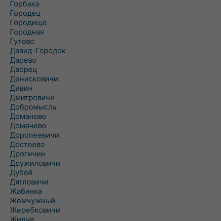
Горбаха
Городец
Городище
Городная
Гутово
Давид-Городок
Дарево
Дворец
Денисковичи
Дивин
Дмитровичи
Добромысль
Доманово
Домачево
Доропеевичи
Достоево
Дрогичин
Дружиловичи
Дубой
Дятловичи
Жабинка
Жемчужный
Жеребковичи
Жидче