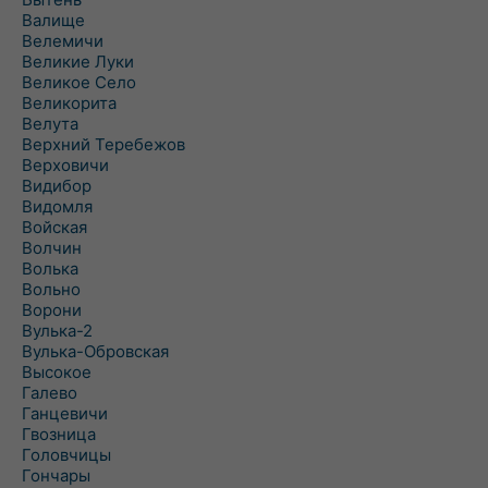
Валище
Велемичи
Великие Луки
Великое Село
Великорита
Велута
Верхний Теребежов
Верховичи
Видибор
Видомля
Войская
Волчин
Волька
Вольно
Ворони
Вулька-2
Вулька-Обровская
Высокое
Галево
Ганцевичи
Гвозница
Головчицы
Гончары