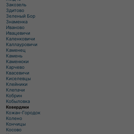
Закозель
Здитово
Зеленый Бор
Знаменка
Иваново
Ивацевичи
Каленковичи
Каллауровичи
Каменец
Камень
Каменюки
Карчево
Квасевичи
Киселевцы
Клейники
Клепачи
Кобрин
Кобыловка
Ковердяки
Кожан-Городок
Колено
Кончицы
Косово