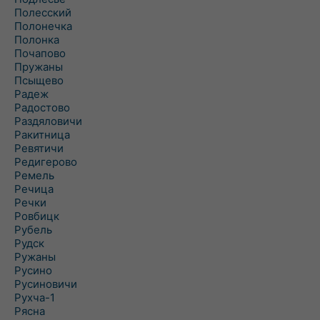
Полесский
Полонечка
Полонка
Почапово
Пружаны
Псыщево
Радеж
Радостово
Раздяловичи
Ракитница
Ревятичи
Редигерово
Ремель
Речица
Речки
Ровбицк
Рубель
Рудск
Ружаны
Русино
Русиновичи
Рухча-1
Рясна