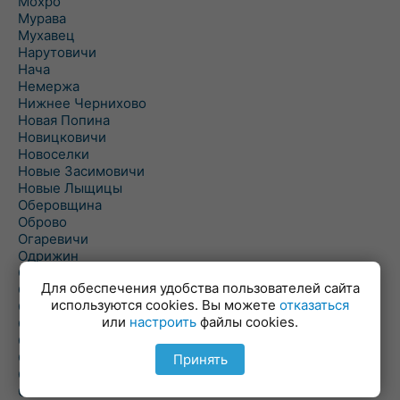
Мохро
Мурава
Мухавец
Нарутовичи
Нача
Немержа
Нижнее Чернихово
Новая Попина
Новицковичи
Новоселки
Новые Засимовичи
Новые Лыщицы
Оберовщина
Оброво
Огаревичи
Одрижин
Оздамичи
Для обеспечения удобства пользователей сайта
Озяты
используются cookies. Вы можете
отказаться
Олтуш
или
настроить
файлы cookies.
Ольманы
Ольпень
Ольшаны
Принять
Омельная
Ополь