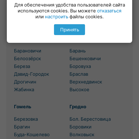
Для обеспечения удобства пользователей сайта
используются cookies. Вы можете
отказаться
или
настроить
файлы cookies.
Выбор региона для поиска
потребительского кредита
Принять
Брест
Витебск
Барановичи
Барань
Белоозёрск
Бешенковичи
Береза
Боровуха
Давид-Городок
Браслав
Дрогичин
Верхнедвинск
Жабинка
Высокое
Гомель
Гродно
Березовка
Бол. Берестовица
Брагин
Боровики
Буда-Кошелево
Волковыск