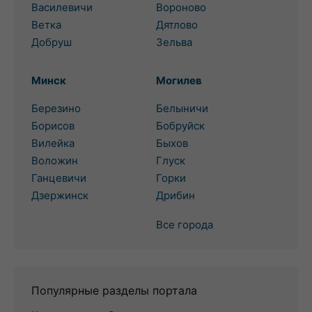
Василевичи
Вороново
Ветка
Дятлово
Добруш
Зельва
Минск
Могилев
Березино
Белыничи
Борисов
Бобруйск
Вилейка
Быхов
Воложин
Глуск
Ганцевичи
Горки
Дзержинск
Дрибин
Все города
Популярные разделы портала