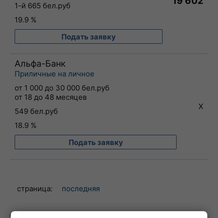
19 602
1-й 665 бел.руб
19.9 %
Подать заявку
Альфа-Банк
Приличные на личное
от 1 000 до 30 000 бел.руб
от 18 до 48 месяцев
X
549 бел.руб
18.9 %
Подать заявку
страница:
последняя
могут появиться доп. результаты, если Вы укажете "особые обстоятельства"