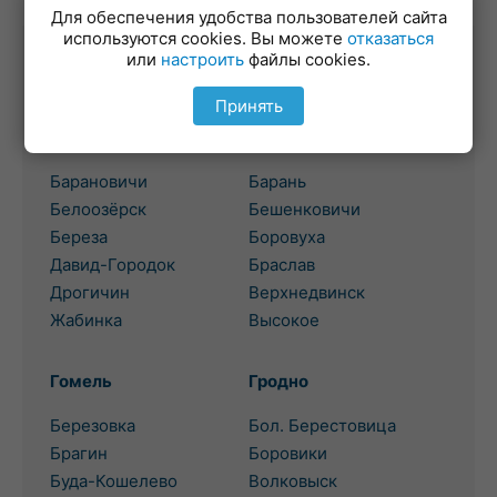
Для обеспечения удобства пользователей сайта
используются cookies. Вы можете
отказаться
или
настроить
файлы cookies.
Выбор региона для поиска
потребительского кредита
Принять
Брест
Витебск
Барановичи
Барань
Белоозёрск
Бешенковичи
Береза
Боровуха
Давид-Городок
Браслав
Дрогичин
Верхнедвинск
Жабинка
Высокое
Гомель
Гродно
Березовка
Бол. Берестовица
Брагин
Боровики
Буда-Кошелево
Волковыск