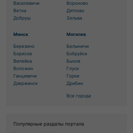
Василевичи
Вороново
Ветка
Дятлово
Добруш
Зельва
Минск
Могилев
Березино
Белыничи
Борисов
Бобруйск
Вилейка
Быхов
Воложин
Глуск
Ганцевичи
Горки
Дзержинск
Дрибин
Все города
Популярные разделы портала