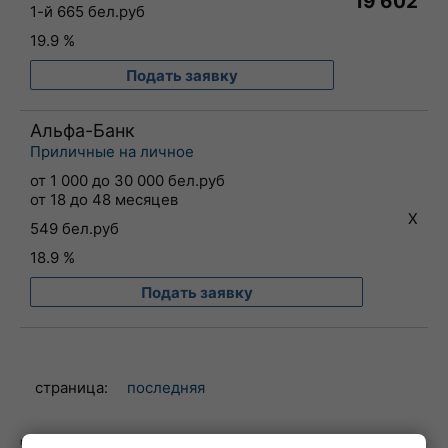
19 602
1-й 665 бел.руб
19.9 %
Подать заявку
Альфа-Банк
Приличные на личное
от 1 000 до 30 000 бел.руб
от 18 до 48 месяцев
X
549 бел.руб
18.9 %
Подать заявку
страница:
последняя
могут появиться доп. результаты, если Вы укажете "особые обстоятельства"