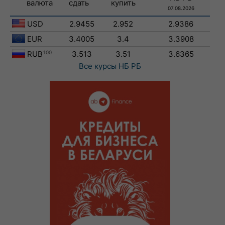
валюта
сдать
купить
07.08.2026
USD
2.9455
2.952
2.9386
EUR
3.4005
3.4
3.3908
RUB
100
3.513
3.51
3.6365
Все курсы
НБ РБ