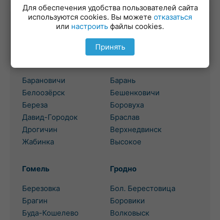
Для обеспечения удобства пользователей сайта
используются cookies. Вы можете
отказаться
или
настроить
файлы cookies.
Выбор региона для поиска
потребительского кредита
Принять
Брест
Витебск
Барановичи
Барань
Белоозёрск
Бешенковичи
Береза
Боровуха
Давид-Городок
Браслав
Дрогичин
Верхнедвинск
Жабинка
Высокое
Гомель
Гродно
Березовка
Бол. Берестовица
Брагин
Боровики
Буда-Кошелево
Волковыск