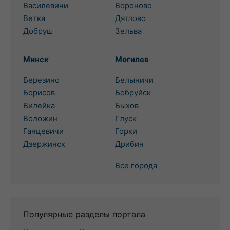
Василевичи
Вороново
Ветка
Дятлово
Добруш
Зельва
Минск
Могилев
Березино
Белыничи
Борисов
Бобруйск
Вилейка
Быхов
Воложин
Глуск
Ганцевичи
Горки
Дзержинск
Дрибин
Все города
Популярные разделы портала