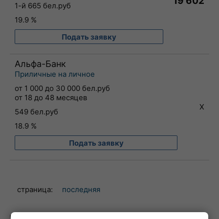
19 602
1-й 665 бел.руб
19.9 %
Подать заявку
Альфа-Банк
Приличные на личное
от 1 000 до 30 000 бел.руб
от 18 до 48 месяцев
X
549 бел.руб
18.9 %
Подать заявку
страница:
последняя
могут появиться доп. результаты, если Вы укажете "особые обстоятельства"