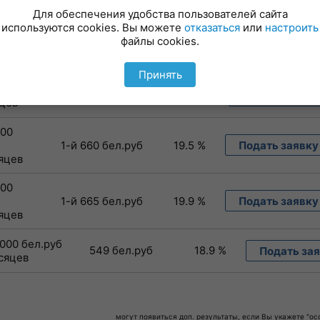
1-й 417 бел.руб
0.0001 %
Подать заявку
Для обеспечения удобства пользователей сайта
используются cookies. Вы можете
отказаться
или
настроить
файлы cookies.
0 бел.руб
1-й 638 бел.руб
17.71 %
Подать заявку
яцев
Принять
 бел.руб
1-й 655 бел.руб
19.1 %
Подать заявк
яцев
000
1-й 660 бел.руб
19.5 %
Подать заявку
сяцев
000
1-й 665 бел.руб
19.9 %
Подать заявку
сяцев
 000 бел.руб
549 бел.руб
18.9 %
Подать за
есяцев
могут появиться доп. результаты, если Вы укажете "о