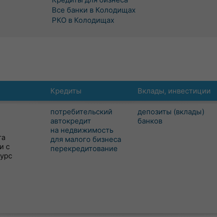
Все банки в Колодищах
РКО в Колодищах
Кредиты
Вклады, инвестиции
потребительский
депозиты (вклады)
автокредит
банков
на недвижимость
та
для малого бизнеса
и с
перекредитование
сурс