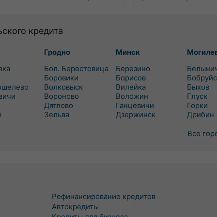
ьского кредита
Гродно
Минск
Могиле
вка
Бол. Берестовица
Березино
Белыни
Боровики
Борисов
Бобруйс
ошелево
Волковыск
Вилейка
Быхов
вичи
Вороново
Воложин
Глуск
Дятлово
Ганцевичи
Горки
ш
Зельва
Дзержинск
Дрибин
Все гор
Рефинансирование кредитов
Автокредиты
Кредиты для бизнеса