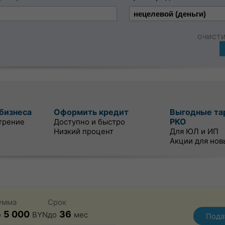
очист
бизнеса
Оформить кредит
Выгодные та
РКО
трение
Доступно и быстро
Низкий процент
Для ЮЛ и ИП
Акции для нов
умма
Срок
5 000
36
о
BYN
до
мес
Пода