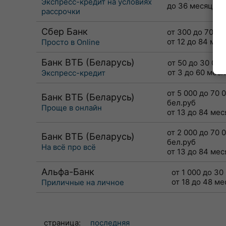
Экспресс-кредит на условиях
до 36 месяцев
рассрочки
Сбер Банк
от 300 до 70 00
от 12 до 84 мес
Просто в Online
Банк ВТБ (Беларусь)
от 50 до 30 000
от 3 до 60 мес
Экспресс-кредит
от 5 000 до 70 
Банк ВТБ (Беларусь)
бел.руб
Проще в онлайн
от 13 до 84 ме
от 2 000 до 70 
Банк ВТБ (Беларусь)
бел.руб
На всё про всё
от 13 до 84 ме
Альфа-Банк
от 1 000 до 30
от 18 до 48 м
Приличные на личное
страница:
последняя