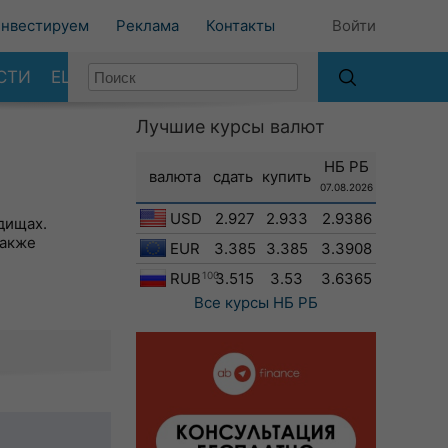
нвестируем
Реклама
Контакты
Войти
СТИ
ЕЩЕ
Лучшие курсы валют
НБ РБ
валюта
сдать
купить
07.08.2026
USD
2.927
2.933
2.9386
дищах.
также
EUR
3.385
3.385
3.3908
RUB
100
3.515
3.53
3.6365
Все курсы
НБ РБ