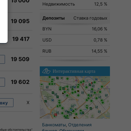
15 000
Недвижимость
12,5 %
Депозиты
Ставка годовых
19 095
BYN
16,06 %
19 417
у
USD
0,78 %
RUB
14,55 %
19 509
Интерактивная карта
19 602
X
явку
Банкоматы
,
Отделения
собые обстоятельства"
банков
,
Обменники
,