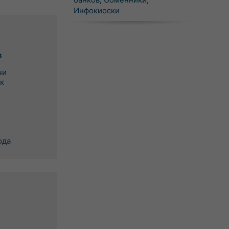
Инфокиоски
в
чи
к
ода