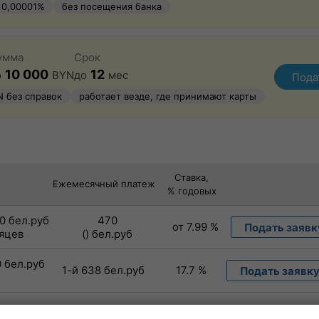
 0,00001%
без посещения банка
рмление
умма
Срок
10 000
12
о
BYN
до
мес
Пода
N без справок
работает везде, где принимают карты
Ставка,
Ежемесячный платеж
% годовых
00 бел.руб
470
от 7.99 %
Подать заявк
сяцев
() бел.руб
0 бел.руб
1-й 638 бел.руб
17.7 %
Подать заявк
 бел.руб