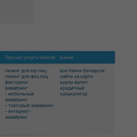
Прочие услуги банков
Банки
лизинг для юр.лиц
все банки Беларуси
лизинг для физ.лиц
найти на карте
факторинг
курсы валют
эквайринг
кредитный
- мобильный
калькулятор
эквайринг
- торговый эквайринг
- интернет-
эквайринг