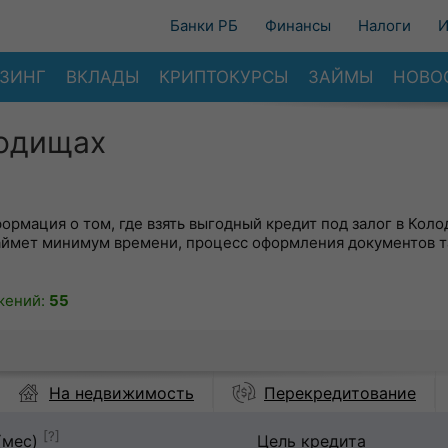
Банки РБ
Финансы
Налоги
И
ЗИНГ
ВКЛАДЫ
КРИПТОКУРСЫ
ЗАЙМЫ
НОВО
лодищах
формация о том, где взять выгодный кредит под залог в Коло
аймет минимум времени, процесс оформления документов 
жений:
55
На недвижимость
Перекредитование
[?]
(мес)
Цель кредита