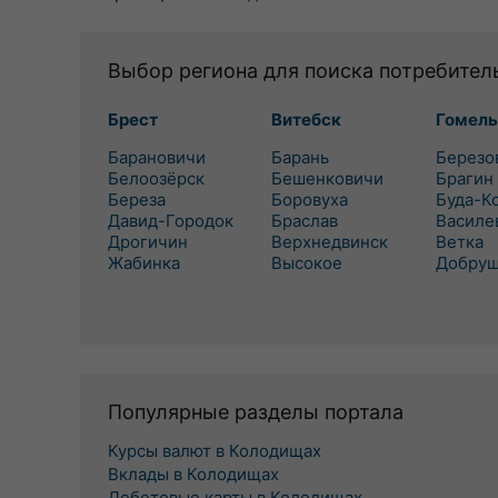
Выбор региона для поиска потребител
Брест
Витебск
Гомель
Барановичи
Барань
Березо
Белоозёрск
Бешенковичи
Брагин
Береза
Боровуха
Буда-К
Давид-Городок
Браслав
Василе
Дрогичин
Верхнедвинск
Ветка
Жабинка
Высокое
Добру
Популярные разделы портала
Курсы валют в Колодищах
Вклады в Колодищах
Дебетовые карты в Колодищах