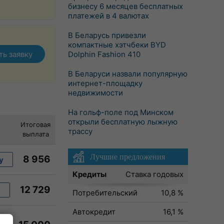
бизнесу 6 месяцев бесплатных
платежей в 4 валютах
В Беларусь привезли
компактные хэтчбеки BYD
ть заявку
Dolphin Fashion 410
В Беларуси назвали популярную
интернет-площадку
недвижимости
На гольф-поле под Минском
открыли бесплатную лыжную
Итоговая
трассу
выплата
Лучшие предложения
8 956
у
Кредиты
Ставка годовых
12 729
у
Потребительский
10,8 %
Автокредит
16,1 %