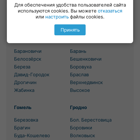
Для обеспечения удобства пользователей сайта
используются cookies. Вы можете
отказаться
или
настроить
файлы cookies.
Выбор региона для поиска
потребительского кредита
Принять
Брест
Витебск
Барановичи
Барань
Белоозёрск
Бешенковичи
Береза
Боровуха
Давид-Городок
Браслав
Дрогичин
Верхнедвинск
Жабинка
Высокое
Гомель
Гродно
Березовка
Бол. Берестовица
Брагин
Боровики
Буда-Кошелево
Волковыск