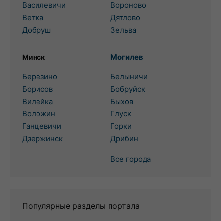
Василевичи
Вороново
Ветка
Дятлово
Добруш
Зельва
Могилев
Минск
Березино
Белыничи
Борисов
Бобруйск
Вилейка
Быхов
Воложин
Глуск
Ганцевичи
Горки
Дзержинск
Дрибин
Все города
Популярные разделы портала