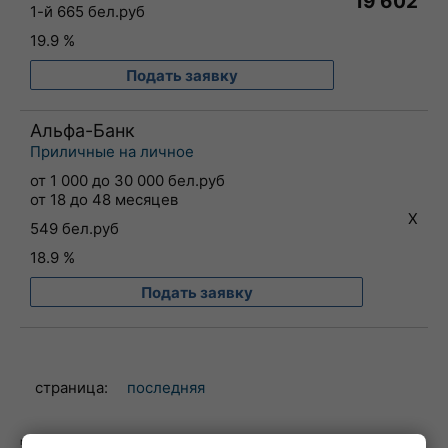
19 602
1-й 665 бел.руб
19.9 %
Подать заявку
Альфа-Банк
Приличные на личное
от 1 000 до 30 000 бел.руб
от 18 до 48 месяцев
X
549 бел.руб
18.9 %
Подать заявку
страница:
последняя
могут появиться доп. результаты, если Вы укажете "особые обстоятельства"