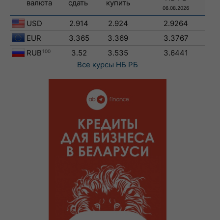
валюта
сдать
купить
06.08.2026
USD
2.914
2.924
2.9264
EUR
3.365
3.369
3.3767
RUB
100
3.52
3.535
3.6441
Все курсы
НБ РБ